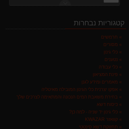
מפוח חשמלי נושף יונק וגורס הארי HARRY LSN 2900
499.00 ₪
קטגוריות נבחרות
מברג נטען היברו HYBRO H300
179.00 ₪
חרמשים
מסורים
מרסס גב נטען שטוקר STOCKER BACKPACK SPRAYER 10L איטליה
589.00 ₪
כלי גינון
נטענים
ערכת כלי גינון לגובה הכוללת מוט גבהים טלסקופי 5 מטר, מסור, תוכי ומספרי גבהים גדר חי גרלנד GARLAND באנדל האדסון
כלי עבודה
999.00 ₪
פינת המציאון
מגרטא מטאטא מגרפה דגם האדסון מבית GARLAND ספרד
מאמרים ומידע לגנן
119.00 ₪
אפקו יצרנית כלי הגינון המובילה מאיטליה
בחירת משאבת המים הנכונה והמתאימה לצרכים שלך
מגזמת נטענת | גוזם גדר חיה נטען GARLAND SET KEEPER 20V 252-V23 גוף בלבד
כיסוח דשא
299.00 ₪
כלי גינון יד שניה - למה כן?
קוואזר KWAZAR
תחזוקת דשא סינטטי