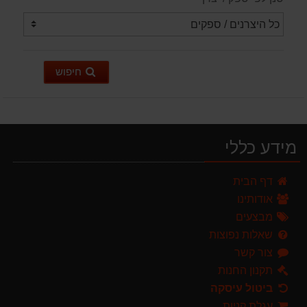
חיפוש
מידע כללי
מברג נטען היברו HYBRO H300
דף הבית
179.00 ₪
אודותינו
מרסס גב נטען שטוקר STOCKER BACKPACK SPRAYER 10L איטליה
מבצעים
589.00 ₪
שאלות נפוצות
צור קשר
ערכת כלי גינון לגובה הכוללת מוט גבהים טלסקופי 5 מטר, מסור, תוכי ומספרי גבהים גדר חי גרלנד GARLAND באנדל האדסון
999.00 ₪
תקנון החנות
ביטול עיסקה
מגרטא מטאטא מגרפה דגם האדסון מבית GARLAND ספרד
עגלת קניות