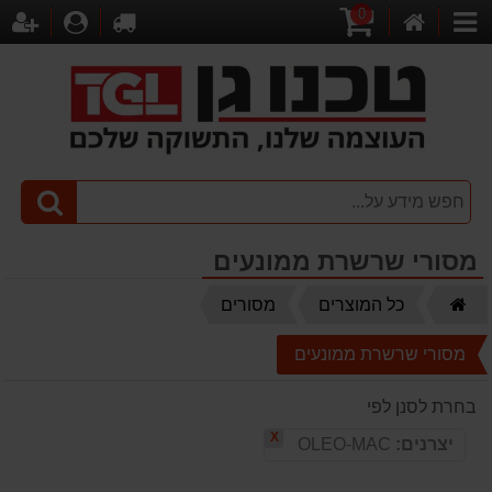
0
דף
עגלת
לקופה
התחברו
הר
קטגוריות
הבית
קניות
מסורי שרשרת ממונעים
דף
כל המוצרים
מסורים
הבית
מסורי שרשרת ממונעים
בחרת לסנן לפי
X
יצרנים:
OLEO-MAC