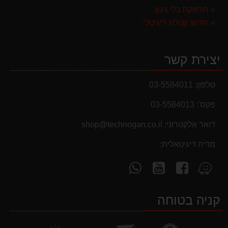
תחזוקת כלי גינון
חדש! קטלוג דיגיטלי
יצירת קשר
טלפון:
03-5584011
פקס':
03-5584013
מבצעים והנחות
דואר אלקטרוני:
shop@technogan.co.il
בחול המועד פסח 2025 יתעדכנו המוצרים בקטגוריות
מדיה דיגיטאלית:
המבצעים באופן יומי
עקוב
עקוב
פנה
מצא
אחרינו
אחרינו
אלינו
אותנו
ב-
ב-
ב-
ב-
קניה בטוחה
WhatsApp
YouTube
facebook
Waze