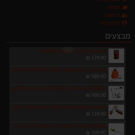
119.00 ₪
לקופה
מגזמת נטענת | גוזם גדר חיה נטען GARLAND SET KEEPER 20V 252-V23 גוף בלבד
הרשמה
299.00 ₪
התחברות
מפוח חשמלי נושף יונק וגורס הארי HARRY LSN 2900
מבצעים
499.00 ₪
מברג נטען היברו HYBRO H300
179.00 ₪
מרסס גב נטען שטוקר STOCKER BACKPACK SPRAYER 10L איטליה
589.00 ₪
ערכת כלי גינון לגובה הכוללת מוט גבהים טלסקופי 5 מטר, מסור, תוכי ומספרי גבהים גדר חי גרלנד GARLAND באנדל האדסון
999.00 ₪
מגרטא מטאטא מגרפה דגם האדסון מבית GARLAND ספרד
119.00 ₪
מגזמת נטענת | גוזם גדר חיה נטען GARLAND SET KEEPER 20V 252-V23 גוף בלבד
299.00 ₪