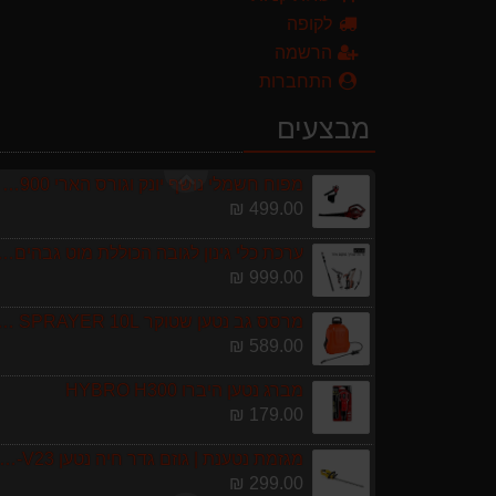
179.00 ₪
לקופה
מגזמת נטענת | גוזם גדר חיה נטען GARLAND SET KEEPER 20V 252-V23 גוף ב
הרשמה
299.00 ₪
התחברות
מגרטא מטאטא מגרפה דגם האדסון מבית GARLAND
מבצעים
119.00 ₪
מפוח חשמלי נושף יונק וגורס הארי HARRY LSN 2900
499.00 ₪
ערכת כלי גינון לגובה הכוללת מוט גבהים טלסקופי 5 מטר, מסור, תוכי ומספרי גבהים גדר חי גרלנד D
999.00 ₪
מרסס גב נטען שטוקר OCKER BACKPACK SPRAYER 10L
589.00 ₪
מברג נטען היברו HYBRO H300
179.00 ₪
מגזמת נטענת | גוזם גדר חיה נטען GARLAND SET KEEPER 20V 252-V23 גוף ב
299.00 ₪