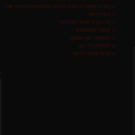
בחירת משאבת המים הנכונה והמתאימה לצרכים שלך
ק
לבד
כיסוח דשא
כלי גינון יד שניה - למה כן?
קוואזר KWAZAR
 ספרד
תחזוקת דשא סינטטי
תחזוקת כלי גינון
חדש! קטלוג דיגיטלי
ח
GARLAN באנדל האדסון
ST איטליה
לבד