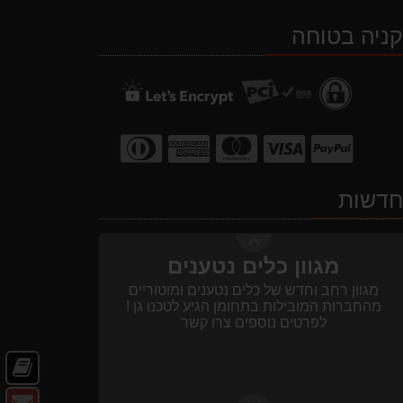
מבצעים והנחות
ב-
ב-
ב-
ב-
בחול המועד פסח 2025 יתעדכנו המוצרים
ניה בטוחה
WhatsApp
YouTube
facebook
Waze
בקטגוריות המבצעים באופן יומי
מגוון כלים נטענים
דשות
מגוון רחב וחדש של כלים נטענים ומוטוריים
מהחברות המובילות בתחומן הגיע לטכנו גן !
לפרטים נוספים צרו קשר
שירות לקוחות
חד
קט
שירות הלקוחות נותן מענה בכל נושא וסביב השעון
צו