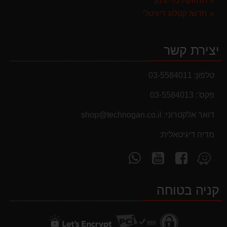
תחזוקת כלי גינון
חדש! קטלוג דיגיטלי
יצירת קשר
טלפון:
03-5584011
פקס':
03-5584013
דואר אלקטרוני:
shop@technogan.co.il
מבצעים והנחות
מדיה דיגיטאלית:
בחול המועד פסח 2025 יתעדכנו המוצרים בקטגוריות
עקוב
עקוב
פנה
מצא
המבצעים באופן יומי
אחרינו
אחרינו
אלינו
אותנו
ב-
ב-
ב-
ב-
קניה בטוחה
WhatsApp
YouTube
facebook
Waze