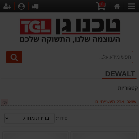
0
דף
עגלת
לקופה
התחברו
הר
קטגוריות
הבית
קניות
DEWALT
קטגוריות
שואבי אבק תעשייתיים
(3)
סידור: