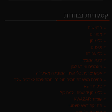
מרסס גב נטען שטוקר STOCKER BACKPACK SPRAYER 10L איטליה
589.00 ₪
קטגוריות נבחרות
ערכת כלי גינון לגובה הכוללת מוט גבהים טלסקופי 5 מטר, מסור, תוכי ומספרי גבהים גדר חי גרלנד GARLAND באנדל האדסון
999.00 ₪
חרמשים
מסורים
מפוח חשמלי נושף יונק וגורס הארי HARRY LSN 2900
499.00 ₪
כלי גינון
נטענים
מברג נטען היברו HYBRO H300
כלי עבודה
179.00 ₪
פינת המציאון
מגרטא מטאטא מגרפה דגם האדסון מבית GARLAND ספרד
מאמרים ומידע לגנן
119.00 ₪
אפקו יצרנית כלי הגינון המובילה מאיטליה
בחירת משאבת המים הנכונה והמתאימה לצרכים שלך
מגזמת נטענת | גוזם גדר חיה נטען GARLAND SET KEEPER 20V 252-V23 גוף בלבד
כיסוח דשא
299.00 ₪
כלי גינון יד שניה - למה כן?
קוואזר KWAZAR
תחזוקת דשא סינטטי