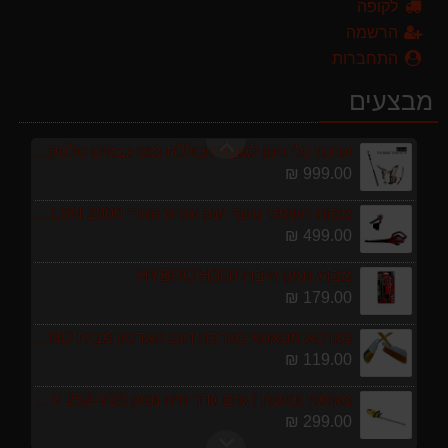
לקופה
מגזמת נטענת | גוזם גדר חיה נטען GARLAND SET KEEPER 20V 252-V23 גוף בלבד
הרשמה
299.00 ₪
התחברות
מרסס גב נטען שטוקר STOCKER BACKPACK SPRAYER 10L איטליה
מבצעים
589.00 ₪
ערכת כלי גינון לגובה הכוללת מוט גבהים טלסקופי 5 מטר, מסור, תוכי ומספרי גבהים גדר חי גרלנד GARLAND באנדל האדסון
999.00 ₪
מפוח חשמלי נושף יונק וגורס הארי HARRY LSN 2900
499.00 ₪
מברג נטען היברו HYBRO H300
179.00 ₪
מגרטא מטאטא מגרפה דגם האדסון מבית GARLAND ספרד
119.00 ₪
מגזמת נטענת | גוזם גדר חיה נטען GARLAND SET KEEPER 20V 252-V23 גוף בלבד
299.00 ₪