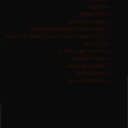
כלי עבודה
פינת המציאון
מאמרים ומידע לגנן
GARLAN באנדל האדסון
אפקו יצרנית כלי הגינון המובילה מאיטליה
בחירת משאבת המים הנכונה והמתאימה לצרכים שלך
ק
ST איטליה
כיסוח דשא
כלי גינון יד שניה - למה כן?
קוואזר KWAZAR
תחזוקת דשא סינטטי
תחזוקת כלי גינון
לבד
חדש! קטלוג דיגיטלי
ח
 ספרד