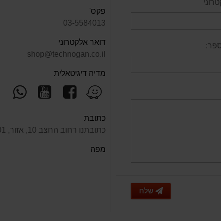
רוני
פקס'
03-5584013
דואר אלקטרוני
פר:
shop@technogan.co.il
מדיה דיגיטאלית
עקוב
עקוב
פנ
מצא
אחרינו
אחרינו
אלי
אותנו
ב-
ב-
ב-
ב-
כתובת
pp
YouTube
facebook
Waze
כתובתנו רחוב החצב 10, אזור, 58001
מפה
שלח