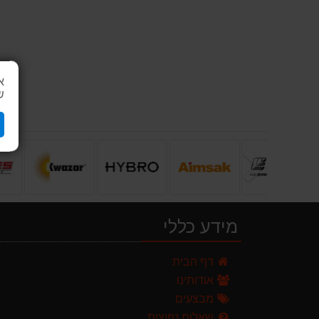
א
ש
הקודם
מידע כללי
מגזמת נטענת | גוזם גדר חיה נטען GARLAND SET KEEPER 20V 252-V23 גוף ב
דף הבית
299.00 ₪
אודותינו
מגרטא מטאטא מגרפה דגם האדסון מבית GARLAND
מבצעים
119.00 ₪
שאלות נפוצות