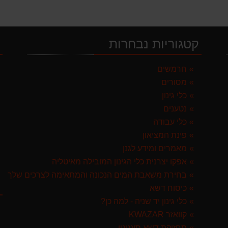
קטגוריות נבחרות
י
לבד
חרמשים
מסורים
כלי גינון
נטענים
כלי עבודה
 ספרד
פינת המציאון
מאמרים ומידע לגנן
אפקו יצרנית כלי הגינון המובילה מאיטליה
בחירת משאבת המים הנכונה והמתאימה לצרכים שלך
ק
GARLAN באנדל האדסון
כיסוח דשא
כלי גינון יד שניה - למה כן?
קוואזר KWAZAR
ST איטליה
תחזוקת דשא סינטטי