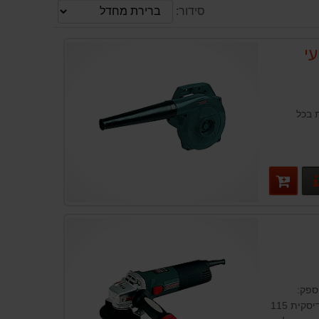
סידור:
י
ת בכל
פרטים נוספים
" ארגס ARGES D440 הספק:
850W מהירות: 11,000 סל"ד קוטר דיסקית 115