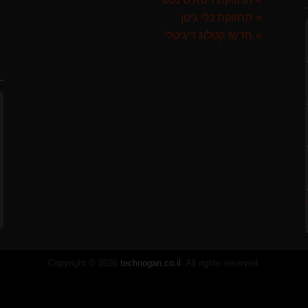
תחזוקת כלי גינון
לבד
חדש! קטלוג דיגיטלי
ח
 ספרד
GARLAN באנדל האדסון
ST איטליה
Copyright © 2026
technogan.co.il
. All rights reserved.
לבד