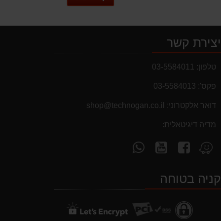
צירת קשר
טלפון:
03-5584011
פקס':
03-5584013
דואר אלקטרוני:
shop@technogan.co.il
מדיה דיגיטאלית:
מבצעים והנחות
עקוב
עקוב
פנה
מצא
אחרינו
אחרינו
אלינו
אותנו
בחול המועד פסח 2025 יתעדכנו המוצרים
בקטגוריות המבצעים באופן יומי
ב-
ב-
ב-
ב-
ניה בטוחה
WhatsApp
YouTube
facebook
Waze