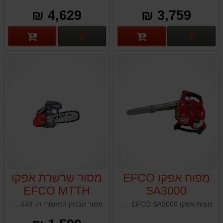
4,629 ₪
3,759 ₪
פרטים נוספים
פרטים נוספים
מפוח אפקו EFCO
מסור שרשרת אפקו
EFCO MTTH
SA3000
2400 25.4CC
מפוח אפקו EFCO SA3000 תוצרת איטליה
מסור הבנזין המוטורי ה- MTTH 2440 מבית אפקו efco איטליה הוא כלי חזק ואמין המיועד למשתמשים מקצועיים וחצי מקצועיים הזקוקים לכלי אמין. עם הספק של 1.2 כוחות סוס ונפח של 25.4 סנטימטר מעוקב, מסור זה יכול להתמודד עם משימות גיזום כבדות בקלות.