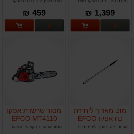
DS3000D
מקדח 150 מ"מ לאפקו EFCO TR1551 תוצרת איטליה
מוט מאריך ליחידת כח אפקו EFCO DS3000D תוצרת איטליה
459 ₪
1,399 ₪
פרטים נוספים
פרטים נוספים
מוט מאריך ליחידת
מסור שרשרת אפקו
כח אפקו EFCO
EFCO MT4110
40CC
DS2500D
אביזר מוט מאריך ליחידת כח אפקו EFCO DS2500D איטליה להארכת האפליקציות ולעבודה בגובה
מסור שרשרת מקצועי המיועד לכריתת עצים בגודל בינוני עד גדול ועבודות חיתוך תכופות. מספק חיתוך עוצמתי בגוף קל משקל.