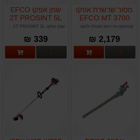
מסור שרשרת אפקו
שמן אפקו EFCO
2T PROSINT 5L
EFCO MT 3700
36CC
קומפקטיות ויחס מעולה למשקל מבטיחים ביצועי חיתוך מצוינים לכל סוגי השימוש. ידית הפעלה/כיבוי/משנק רב-פונקציונלי, מיכל אלומיניום, מערכת אנטי-רטט היברידית (3 קפיצים + 2 תושבות גומי) ומערכת "EasyOn" הם רק חלק מהפתרונות הטכניים המתקדמים של מסור זה
שמן אפקו EFCO 2T PROSINT 5L תוצרת איטליה
339 ₪
2,179 ₪
פרטים נוספים
פרטים נוספים