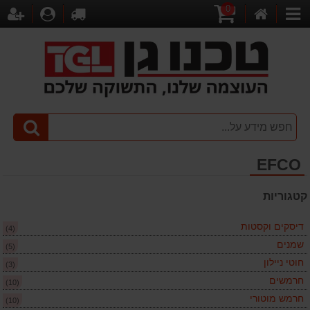
0
דף
עגלת
לקופה
התחברו
הר
קטגוריות
הבית
קניות
EFCO
קטגוריות
דיסקים וקסטות
(4)
שמנים
(5)
חוטי ניילון
(3)
חרמשים
(10)
חרמש מוטורי
(10)