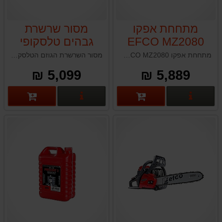
מתחחת אפקו
מסור שרשרת
EFCO MZ2080
גבהים טלסקופי
אפקו EFCO
מתחחת אפקו EFCO MZ2080 תוצרת איטליה
מסור השרשרת הגוזם הטלסקופי של אפקו ה- EFCO PTX 2710 הוא הפתרון המושלם עבור עבודות גיזום גבוהות המאפשר להגיע לענפים עד תוך עמידה יציבה על הקרקע.
PTX2710
5,099 ₪
5,889 ₪
פרטים נוספים
פרטים נוספים