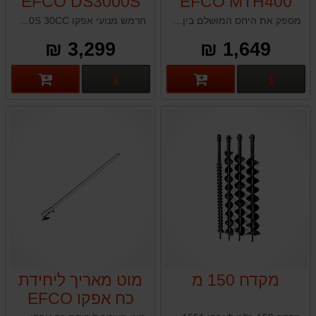
EFCO DS3000S
EFCO MTH400
30CC
39CC
מספק את היחס המושלם בין ביצועים למחיר. נהדר עבור חיתוך, גיזום וחיתוך בקוטר קטן עד בינוני.
חרמש מנועי אפקו EFCO DS3000S 30CC תוצרת איטליה
3,299 ₪
1,649 ₪
פרטים נוספים
פרטים נוספים
מקדח 150 מ
מוט מאריך ליחידת
כח אפקו EFCO