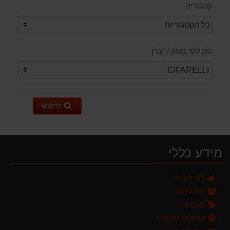
קטגוריה
סנן לפי ספק / יצרן
חיפוש
מידע כללי
מרסס גב נטען שטוקר STOCKER BACKPACK SPRAYER 10L איטליה
דף הבית
589.00 ₪
אודותינו
מברג נטען היברו HYBRO H300
מבצעים
179.00 ₪
שאלות נפוצות