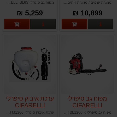
ממונעת בנזין
מנערת ענפים / מנערת זיתים (״שייקר״) סיפרלי Cifarelli Shaker SC904R היא כלי עוצמתי לקטיף זיתים ופירות אחרים, המתאפיין בעיצוב ארגונומי המתאים לשימוש תובעני ומקצועי. המנערת פועלת באמצעות מנוע חזק ומציעה נוחות רבה בשימוש הודות למספר ייחודי של תכונות.
מפוח גב סיפרלי CIFARELLI BL6S תוצרת איטליה
סיפרלי
5,259 ₪
10,899 ₪
CIFARELLI
SC904R
פרטים נוספים
פרטים נוספים
מפוח גב סיפרלי
ערכת איבוק סיפרלי
CIFARELLI
CIFARELLI
M1200
BL1200
מפוח גב סיפרלי CIFARELLI BL1200 K תוצרת איטליה
ערכת איבוק סיפרלי CIFARELLI M1200 תוצרת איטליה