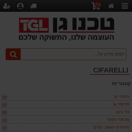
0
דף
עגלת
לקופה
התחברו
הר
קטגוריות
הבית
קניות
CIFARELLI
קטגוריות
מפוחי גב
(2)
מרססי גב
(2)
כלי גינון
(5)
מרססי מפוח
(2)
מפוחים ושואבי עלים
(2)