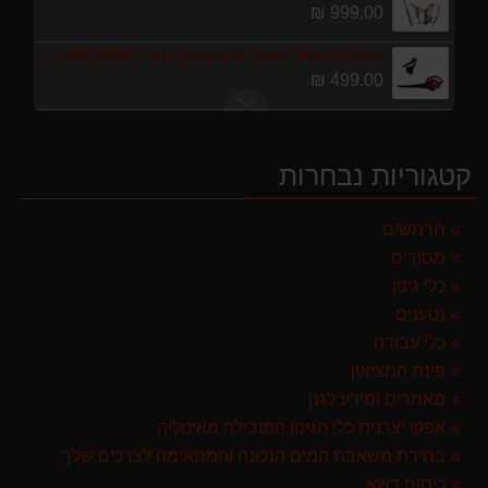
999.00 ₪
מפוח חשמלי נושף יונק וגורס הארי HARRY LSN 2900
499.00 ₪
מגרטא מטאטא מגרפה דגם האדסון מבית GARLAND ספרד
119.00 ₪
קטגוריות נבחרות
מרסס גב נטען שטוקר STOCKER BACKPACK SPRAYER 10L איטליה
589.00 ₪
חרמשים
מסורים
מברג נטען היברו HYBRO H300
179.00 ₪
כלי גינון
נטענים
מגזמת נטענת | גוזם גדר חיה נטען GARLAND SET KEEPER 20V 252-V23 גוף בלבד
כלי עבודה
299.00 ₪
פינת המציאון
ערכת כלי גינון לגובה הכוללת מוט גבהים טלסקופי 5 מטר, מסור, תוכי ומספרי גבהים גדר חי גרלנד GARLAND באנדל האדסון
מאמרים ומידע לגנן
999.00 ₪
אפקו יצרנית כלי הגינון המובילה מאיטליה
בחירת משאבת המים הנכונה והמתאימה לצרכים שלך
מפוח חשמלי נושף יונק וגורס הארי HARRY LSN 2900
כיסוח דשא
499.00 ₪