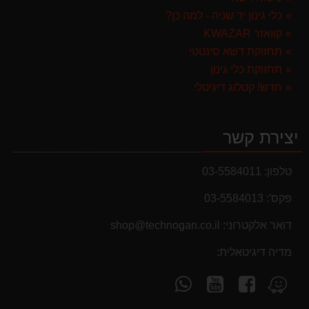
כלי גינון יד שניה - למה כן?
קוואזר KWAZAR
תחזוקת דשא סינטטי
תחזוקת כלי גינון
חדש! קטלוג דיגיטלי
יצירת קשר
טלפון:
03-5584011
פקס':
03-5584013
מבצעים והנחות
דואר אלקטרוני:
shop@technogan.co.il
בחול המועד פסח 2025 יתעדכנו המוצרים בקטגוריות
מדיה דיגיטאלית:
המבצעים באופן יומי
עקוב
עקוב
פנה
מצא
אחרינו
אחרינו
אלינו
אותנו