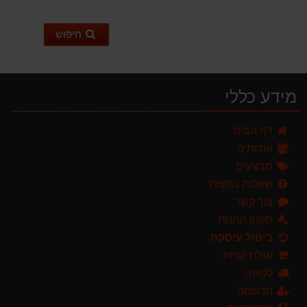
חיפוש
מידע כללי
מגרטא מטאטא מגרפה דגם האדסון מבית GARLAND ספרד
דף הבית
119.00 ₪
אודותינו
מרסס גב נטען שטוקר STOCKER BACKPACK SPRAYER 10L איטליה
מבצעים
589.00 ₪
שאלות נפוצות
צור קשר
מגזמת נטענת | גוזם גדר חיה נטען GARLAND SET KEEPER 20V 252-V23 גוף בלבד
299.00 ₪
תקנון החנות
ביטול עיסקה
ערכת כלי גינון לגובה הכוללת מוט גבהים טלסקופי 5 מטר, מסור, תוכי ומספרי גבהים גדר חי גרלנד GARLAND באנדל האדסון
עגלת קניות
999.00 ₪
לקופה
מברג נטען היברו HYBRO H300
הרשמה
179.00 ₪