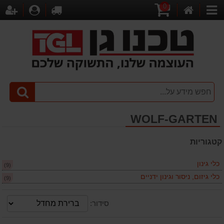
0
דף
עגלת
לקופה
התחברו
הר
קטגוריות
הבית
קניות
WOLF-GARTEN
קטגוריות
כלי גינון
(9)
כלי גיזום, ניסור וגינון ידניים
(9)
סידור: