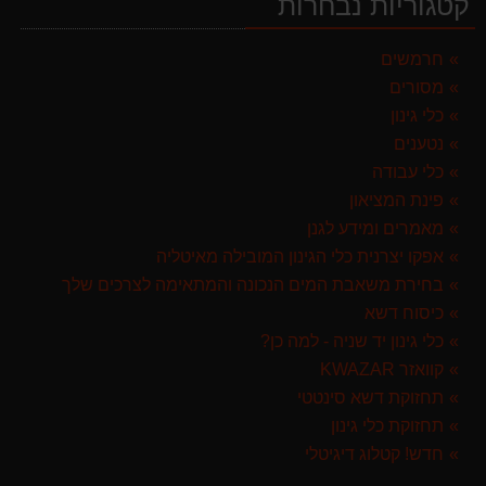
קטגוריות נבחרות
מגרטא מטאטא מגרפה דגם האדסון מבית GARLAND ספרד
119.00 ₪
חרמשים
מסורים
מרסס גב נטען שטוקר STOCKER BACKPACK SPRAYER 10L איטליה
589.00 ₪
כלי גינון
נטענים
מגזמת נטענת | גוזם גדר חיה נטען GARLAND SET KEEPER 20V 252-V23 גוף בלבד
כלי עבודה
299.00 ₪
פינת המציאון
ערכת כלי גינון לגובה הכוללת מוט גבהים טלסקופי 5 מטר, מסור, תוכי ומספרי גבהים גדר חי גרלנד GARLAND באנדל האדסון
מאמרים ומידע לגנן
999.00 ₪
אפקו יצרנית כלי הגינון המובילה מאיטליה
בחירת משאבת המים הנכונה והמתאימה לצרכים שלך
מברג נטען היברו HYBRO H300
כיסוח דשא
179.00 ₪
כלי גינון יד שניה - למה כן?
קוואזר KWAZAR
תחזוקת דשא סינטטי
תחזוקת כלי גינון
חדש! קטלוג דיגיטלי