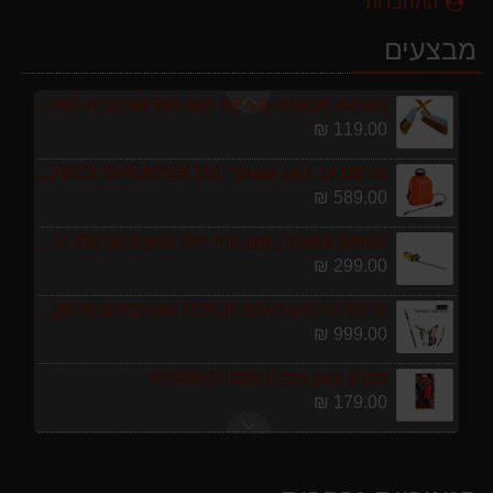
התחברות
מפוח חשמלי נושף יונק וגורס הארי HARRY LSN 2900
מבצעים
499.00 ₪
מגרטא מטאטא מגרפה דגם האדסון מבית GARLAND ספרד
119.00 ₪
מרסס גב נטען שטוקר STOCKER BACKPACK SPRAYER 10L איטליה
589.00 ₪
מגזמת נטענת | גוזם גדר חיה נטען GARLAND SET KEEPER 20V 252-V23 גוף בלבד
299.00 ₪
ערכת כלי גינון לגובה הכוללת מוט גבהים טלסקופי 5 מטר, מסור, תוכי ומספרי גבהים גדר חי גרלנד GARLAND באנדל האדסון
999.00 ₪
מברג נטען היברו HYBRO H300
179.00 ₪
מפוח חשמלי נושף יונק וגורס הארי HARRY LSN 2900
499.00 ₪