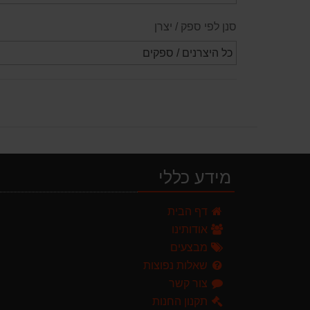
סנן לפי ספק / יצרן
מידע כללי
מגרטא מטאטא מגרפה דגם האדסון מבית GARLAND
דף הבית
119.00 ₪
אודותינו
מגזמת נטענת | גוזם גדר חיה נטען GARLAND SET KEEPER 20V 252-V23 גוף ב
מבצעים
299.00 ₪
שאלות נפוצות
צור קשר
מפוח חשמלי נושף יונק וגורס הארי HARRY LSN 2900
499.00 ₪
תקנון החנות