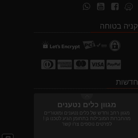
עקוב
עקוב
פנה
מצא
אחרינו
אחרינו
אלינו
אותנו
ב-
ב-
ב-
ב-
ניה בטוחה
WhatsApp
YouTube
facebook
Waze
מבצעים והנחות
בחול המועד פסח 2025 יתעדכנו המוצרים
בקטגוריות המבצעים באופן יומי
דשות
מגוון כלים נטענים
מגוון רחב וחדש של כלים נטענים ומוטוריים
מהחברות המובילות בתחומן הגיע לטכנו גן !
לפרטים נוספים צרו קשר