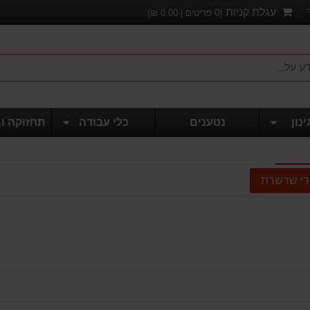
עגלת קניות
(
0
פריטים |
0.00
₪)
ינון
נטענים
כלי עבודה
תחזוקה ו
רי שרשרת