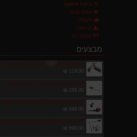
ביטול עיסקה
ערכת כלי גינון לגובה הכוללת מוט גבהים טלסקופי 5 מטר, מסור, תוכי ומספרי גבהים גדר חי גרלנד D
עגלת קניות
999.00 ₪
לקופה
מרסס גב נטען שטוקר OCKER BACKPACK SPRAYER 10L
הרשמה
589.00 ₪
התחברות
מברג נטען היברו HYBRO H300
מבצעים
179.00 ₪
מגרטא מטאטא מגרפה דגם האדסון מבית GARLAND
119.00 ₪
מגזמת נטענת | גוזם גדר חיה נטען GARLAND SET KEEPER 20V 252-V23 גוף ב
299.00 ₪
מפוח חשמלי נושף יונק וגורס הארי HARRY LSN 2900
499.00 ₪
ערכת כלי גינון לגובה הכוללת מוט גבהים טלסקופי 5 מטר, מסור, תוכי ומספרי גבהים גדר חי גרלנד D
999.00 ₪