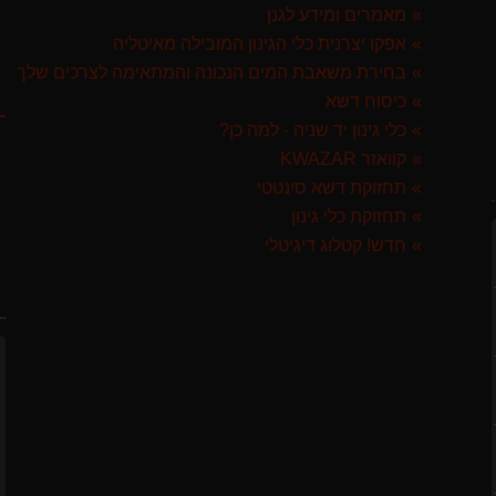
מאמרים ומידע לגנן
GARLAN באנדל האדסון
אפקו יצרנית כלי הגינון המובילה מאיטליה
בחירת משאבת המים הנכונה והמתאימה לצרכים שלך
ק
ST איטליה
כיסוח דשא
כלי גינון יד שניה - למה כן?
קוואזר KWAZAR
תחזוקת דשא סינטטי
תחזוקת כלי גינון
 ספרד
חדש! קטלוג דיגיטלי
ח
לבד
GARLAN באנדל האדסון