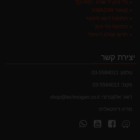
כלי גינון יד שניה - למה כן?
קוואזר KWAZAR
תחזוקת דשא סינטטי
תחזוקת כלי גינון
חדש! קטלוג דיגיטלי
יצירת קשר
טלפון:
03-5584011
פקס':
03-5584013
דואר אלקטרוני:
shop@technogan.co.il
מבצעים והנחות
מדיה דיגיטאלית:
בחול המועד פסח 2025 יתעדכנו המוצרים בקטגוריות
עקוב
עקוב
פנה
מצא
המבצעים באופן יומי
אחרינו
אחרינו
אלינו
אותנו
ב-
ב-
ב-
ב-