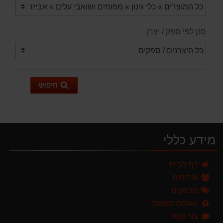
סנן לפי ספק / יצרן
חיפוש
מידע כללי
ערכת כלי גינון לגובה הכוללת מוט גבהים טלסקופי 5 מטר, מסור, תוכי ומספרי גבהים גדר חי גרלנד GARLAND באנדל האדסון
דף הבית
999.00 ₪
אודותינו
מרסס גב נטען שטוקר STOCKER BACKPACK SPRAYER 10L איטליה
מבצעים
589.00 ₪
שאלות נפוצות
צור קשר
מגרטא מטאטא מגרפה דגם האדסון מבית GARLAND ספרד