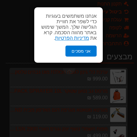
119.00 ₪
תקנון החנות
ביטול עיסקה
מפוח חשמלי נושף יונק וגורס הארי HARRY LSN 2900
אנחנו משתמשים בעוגיות
עגלת קניות
כדי לשפר את חוויית
499.00 ₪
הגלישה שלך. המשך שימוש
לקופה
באתר מהווה הסכמה. קרא
מברג נטען היברו HYBRO H300
הרשמה
את
מדיניות הפרטיות
.
179.00 ₪
התחברות
אני מסכים
מגזמת נטענת | גוזם גדר חיה נטען GARLAND SET KEEPER 20V 252-V23 גוף בלבד
מבצעים
299.00 ₪
ערכת כלי גינון לגובה הכוללת מוט גבהים טלסקופי 5 מטר, מסור, תוכי ומספרי גבהים גדר חי גרלנד GARLAND באנדל האדסון
999.00 ₪
מרסס גב נטען שטוקר STOCKER BACKPACK SPRAYER 10L איטליה
589.00 ₪
מגרטא מטאטא מגרפה דגם האדסון מבית GARLAND ספרד
119.00 ₪
מפוח חשמלי נושף יונק וגורס הארי HARRY LSN 2900
499.00 ₪