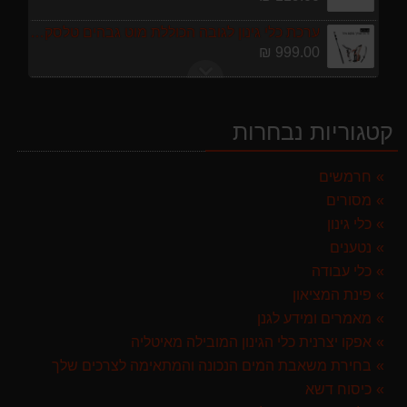
ערכת כלי גינון לגובה הכוללת מוט גבהים טלסקופי 5 מטר, מסור, תוכי ומספרי גבהים גדר חי גרלנד GARLAND באנדל האדסון
999.00 ₪
מברג נטען היברו HYBRO H300
179.00 ₪
קטגוריות נבחרות
מרסס גב נטען שטוקר STOCKER BACKPACK SPRAYER 10L איטליה
589.00 ₪
חרמשים
מסורים
מפוח חשמלי נושף יונק וגורס הארי HARRY LSN 2900
499.00 ₪
כלי גינון
נטענים
מגזמת נטענת | גוזם גדר חיה נטען GARLAND SET KEEPER 20V 252-V23 גוף בלבד
כלי עבודה
299.00 ₪
פינת המציאון
מגרטא מטאטא מגרפה דגם האדסון מבית GARLAND ספרד
מאמרים ומידע לגנן
119.00 ₪
אפקו יצרנית כלי הגינון המובילה מאיטליה
בחירת משאבת המים הנכונה והמתאימה לצרכים שלך
ערכת כלי גינון לגובה הכוללת מוט גבהים טלסקופי 5 מטר, מסור, תוכי ומספרי גבהים גדר חי גרלנד GARLAND באנדל האדסון
כיסוח דשא
999.00 ₪