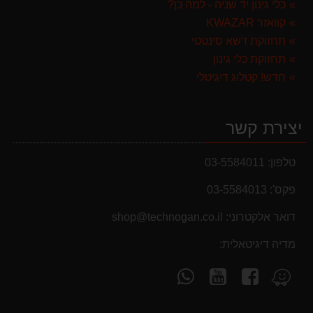
כלי גינון יד שניה - למה כן?
קוואזר KWAZAR
תחזוקת דשא סינטטי
תחזוקת כלי גינון
חדש! קטלוג דיגיטלי
יצירת קשר
טלפון:
03-5584011
פקס':
03-5584013
דואר אלקטרוני:
shop@technogan.co.il
מבצעים והנחות
בחול המועד פסח 2025 יתעדכנו המוצרים בקטגוריות
מדיה דיגיטאלית:
המבצעים באופן יומי
עקוב
עקוב
פנה
מצא
אחרינו
אחרינו
אלינו
אותנו
ב-
ב-
ב-
ב-