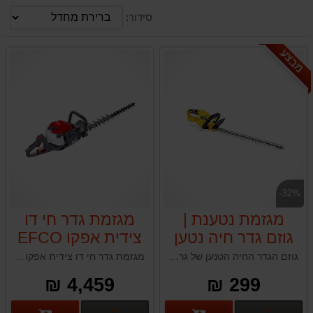
סידור:
מבצע
-32%
מגזמת נטענת |
מגזמת גדר חי דו
גוזם גדר חיה נטען
צידית אפקו EFCO
TGS2470
GARLAND SET
גוזם הגדר החיה הטנען של גרלנד הוא גוזם גדרות המופעל באמצעות סוללה ומיועד לתחזוקה יעילה של הגינה. באמצעות להב כפול באורך 51 ס”מ בחיתוך בלייזר מאפשר ביצועי חיתוך מדויקים, נקיים מהירים ועוצמתיים.
מגזמת גדר חי דו צידית אפקו EFCO TGS2470 איטליה
KEEPER 20V
4,459 ₪
299 ₪
252-V23 גוף בלבד