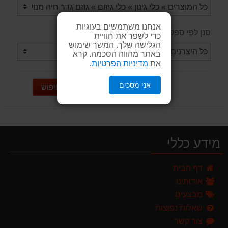
אנחנו משתמשים בעוגיות
סנן לפי ספק / יצרן
כדי לשפר את חוויית
הגלישה שלך. המשך שימוש
באתר מהווה הסכמה. קרא
את
מדיניות הפרטיות
.
אני מסכים
חיפוש
מידע כללי
מרסס גב נטען שטוקר STOCKER BACKPACK SPRAYER 10L איטליה
דף הבית
589.00 ₪
אודותינו
מפוח חשמלי נושף יונק וגורס הארי HARRY LSN 2900
מבצעים
499.00 ₪
שאלות נפוצות
צור קשר
מגזמת נטענת | גוזם גדר חיה נטען GARLAND SET KEEPER 20V 252-V23 גוף בלבד