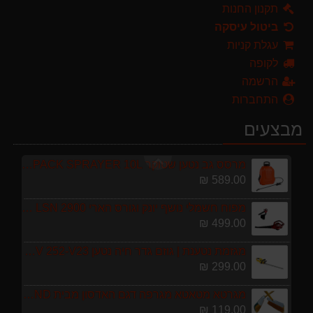
299.00 ₪
תקנון החנות
ביטול עיסקה
מגרטא מטאטא מגרפה דגם האדסון מבית GARLAND ספרד
עגלת קניות
119.00 ₪
לקופה
ערכת כלי גינון לגובה הכוללת מוט גבהים טלסקופי 5 מטר, מסור, תוכי ומספרי גבהים גדר חי גרלנד GARLAND באנדל האדסון
הרשמה
999.00 ₪
התחברות
מברג נטען היברו HYBRO H300
מבצעים
179.00 ₪
מרסס גב נטען שטוקר STOCKER BACKPACK SPRAYER 10L איטליה
589.00 ₪
מפוח חשמלי נושף יונק וגורס הארי HARRY LSN 2900
499.00 ₪
מגזמת נטענת | גוזם גדר חיה נטען GARLAND SET KEEPER 20V 252-V23 גוף בלבד
299.00 ₪
מגרטא מטאטא מגרפה דגם האדסון מבית GARLAND ספרד
119.00 ₪