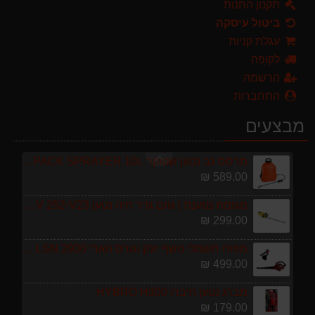
499.00 ₪
תקנון החנות
ביטול עיסקה
מברג נטען היברו HYBRO H300
עגלת קניות
179.00 ₪
לקופה
מגרטא מטאטא מגרפה דגם האדסון מבית GARLAND ספרד
הרשמה
119.00 ₪
התחברות
ערכת כלי גינון לגובה הכוללת מוט גבהים טלסקופי 5 מטר, מסור, תוכי ומספרי גבהים גדר חי גרלנד GARLAND באנדל האדסון
מבצעים
999.00 ₪
מרסס גב נטען שטוקר STOCKER BACKPACK SPRAYER 10L איטליה
589.00 ₪
מגזמת נטענת | גוזם גדר חיה נטען GARLAND SET KEEPER 20V 252-V23 גוף בלבד
299.00 ₪
מפוח חשמלי נושף יונק וגורס הארי HARRY LSN 2900
499.00 ₪
מברג נטען היברו HYBRO H300
179.00 ₪