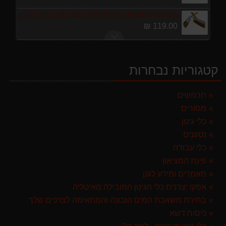
מגרטא מטאטא מגרפה דגם האדסון מבית GARLAND ספרד
119.00 ₪
ערכת כלי גינון לגובה הכוללת מוט גבהים טלסקופי 5 מטר, מסור, תוכי ומספרי גבהים גדר חי גרלנד GARLAND באנדל האדסון
999.00 ₪
קטגוריות נבחרות
מרסס גב נטען שטוקר STOCKER BACKPACK SPRAYER 10L איטליה
589.00 ₪
חרמשים
מסורים
מגזמת נטענת | גוזם גדר חיה נטען GARLAND SET KEEPER 20V 252-V23 גוף בלבד
299.00 ₪
כלי גינון
נטענים
מפוח חשמלי נושף יונק וגורס הארי HARRY LSN 2900
כלי עבודה
499.00 ₪
פינת המציאון
מברג נטען היברו HYBRO H300
מאמרים ומידע לגנן
179.00 ₪
אפקו יצרנית כלי הגינון המובילה מאיטליה
בחירת משאבת המים הנכונה והמתאימה לצרכים שלך
מגרטא מטאטא מגרפה דגם האדסון מבית GARLAND ספרד
כיסוח דשא
119.00 ₪