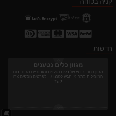
קניה בטוחה
WhatsApp
YouTube
facebook
Waze
מגוון כלים נטענים
מגוון רחב וחדש של כלים נטענים ומוטוריים מהחברות
המובילות בתחומן הגיע לטכנו גן ! לפרטים נוספים צרו
קשר
חדשות
שירות לקוחות
שירות הלקוחות נותן מענה בכל נושא וסביב השעון בטלפון
מספר 03-5584011.
חד