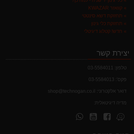
כלי גינון יד שניה - למה כן?
קוואזר KWAZAR
תחזוקת דשא סינטטי
תחזוקת כלי גינון
חדש! קטלוג דיגיטלי
יצירת קשר
טלפון:
03-5584011
פקס':
03-5584013
דואר אלקטרוני:
shop@technogan.co.il
מבצעים והנחות
בחול המועד פסח 2025 יתעדכנו המוצרים בקטגוריות
מדיה דיגיטאלית:
המבצעים באופן יומי
עקוב
עקוב
פנה
מצא
אחרינו
אחרינו
אלינו
אותנו
ב-
ב-
ב-
ב-