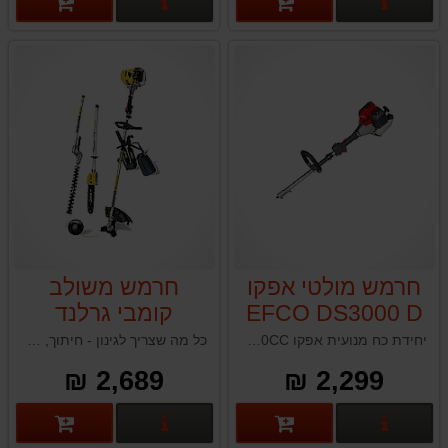
פרטים נוספים
פרטים נוספים
חרמש מולטי אפקו
חרמש משולב
EFCO DS3000 D
קומבי גרלנד
Garland BEST
30CC
יחידת כח מנועית אפקו EFCO DS3000D 30CC תוצרת איטליה
כל מה שצריך לגינון - חיתוך, גיזום, ניסור ועיצוב, במכשיר אחד עוצמתי ונוח.
710 DPG
2,689 ₪
2,299 ₪
פרטים נוספים
פרטים נוספים