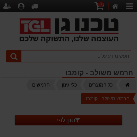
0
דף
עגלת
לקופה
התחברו
הר
קטגוריות
הבית
קניות
חרמש משולב - קומבו
דף
כל המוצרים
כלי גינון
חרמשים
הבית
חרמש משולב - קומבו
סנן לפי