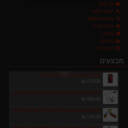
צור קשר
מגרטא מטאטא מגרפה דגם האדסון מבית GARLAND ספרד
119.00 ₪
תקנון החנות
ביטול עיסקה
מרסס גב נטען שטוקר STOCKER BACKPACK SPRAYER 10L איטליה
עגלת קניות
589.00 ₪
לקופה
מגזמת נטענת | גוזם גדר חיה נטען GARLAND SET KEEPER 20V 252-V23 גוף בלבד
הרשמה
299.00 ₪
התחברות
מפוח חשמלי נושף יונק וגורס הארי HARRY LSN 2900
מבצעים
499.00 ₪
מברג נטען היברו HYBRO H300
179.00 ₪
ערכת כלי גינון לגובה הכוללת מוט גבהים טלסקופי 5 מטר, מסור, תוכי ומספרי גבהים גדר חי גרלנד GARLAND באנדל האדסון
999.00 ₪
מגרטא מטאטא מגרפה דגם האדסון מבית GARLAND ספרד
119.00 ₪