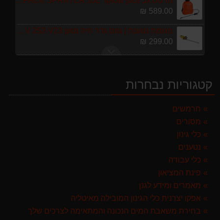
מרסס גב נטען שטוקר STOCKER BACKPACK SPRAYER 10L איטליה
589.00 ₪
מגזמת נטענת | גוזם גדר חיה נטען GARLAND SET KEEPER 20V 252-V23 גוף בלבד
299.00 ₪
מפוח חשמלי נושף יונק וגורס הארי HARRY LSN 2900
499.00 ₪
קטגוריות נבחרות
מברג נטען היברו HYBRO H300
179.00 ₪
חרמשים
מסורים
ערכת כלי גינון לגובה הכוללת מוט גבהים טלסקופי 5 מטר, מסור, תוכי ומספרי גבהים גדר חי גרלנד GARLAND באנדל האדסון
999.00 ₪
כלי גינון
נטענים
מגרטא מטאטא מגרפה דגם האדסון מבית GARLAND ספרד
כלי עבודה
119.00 ₪
פינת המציאון
מרסס גב נטען שטוקר STOCKER BACKPACK SPRAYER 10L איטליה
מאמרים ומידע לגנן
589.00 ₪
אפקו יצרנית כלי הגינון המובילה מאיטליה
בחירת משאבת המים הנכונה והמתאימה לצרכים שלך
מגזמת נטענת | גוזם גדר חיה נטען GARLAND SET KEEPER 20V 252-V23 גוף בלבד