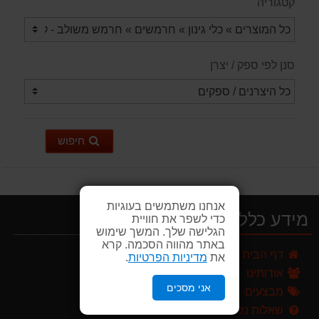
קטגוריה
סנן לפי ספק / יצרן
חיפוש
אנחנו משתמשים בעוגיות
מידע כללי
כדי לשפר את חוויית
הגלישה שלך. המשך שימוש
מברג נטען היברו HYBRO H300
באתר מהווה הסכמה. קרא
דף הבית
179.00 ₪
את
מדיניות הפרטיות
.
אודותינו
ערכת כלי גינון לגובה הכוללת מוט גבהים טלסקופי 5 מטר, מסור, תוכי ומספרי גבהים גדר חי גרלנד GARLAND באנדל האדסון
אני מסכים
מבצעים
999.00 ₪
שאלות נפוצות