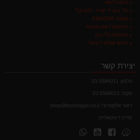
כיסוח דשא
299.00 ₪
כלי גינון יד שניה - למה כן?
קוואזר KWAZAR
תחזוקת דשא סינטטי
תחזוקת כלי גינון
חדש! קטלוג דיגיטלי
יצירת קשר
טלפון:
03-5584011
פקס':
03-5584013
דואר אלקטרוני:
shop@technogan.co.il
מדיה דיגיטאלית:
מבצעים והנחות
עקוב
עקוב
פנה
מצא
אחרינו
אחרינו
אלינו
אותנו
בחול המועד פסח 2025 יתעדכנו המוצרים בקטגוריות