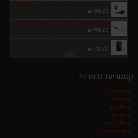
מפוח חשמלי נושף יונק וגורס הארי HARRY LSN 2900
499.00 ₪
מגזמת נטענת | גוזם גדר חיה נטען GARLAND SET KEEPER 20V 252-V23 גוף בלבד
299.00 ₪
מברג נטען היברו HYBRO H300
179.00 ₪
מרסס גב נטען שטוקר STOCKER BACKPACK SPRAYER 10L איטליה
589.00 ₪
קטגוריות נבחרות
מגרטא מטאטא מגרפה דגם האדסון מבית GARLAND ספרד
119.00 ₪
חרמשים
מסורים
ערכת כלי גינון לגובה הכוללת מוט גבהים טלסקופי 5 מטר, מסור, תוכי ומספרי גבהים גדר חי גרלנד GARLAND באנדל האדסון
999.00 ₪
כלי גינון
נטענים
מפוח חשמלי נושף יונק וגורס הארי HARRY LSN 2900
כלי עבודה
499.00 ₪
פינת המציאון