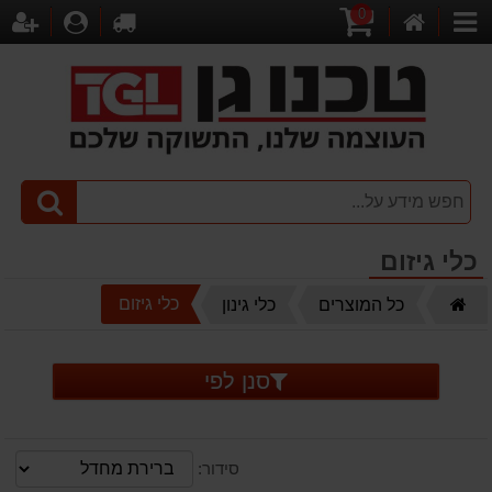
0
דף
עגלת
לקופה
התחברו
הר
קטגוריות
הבית
קניות
כלי גיזום
דף
כלי גיזום
כל המוצרים
כלי גינון
הבית
סנן לפי
סידור: