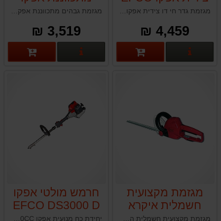
EFCO DS2500HT
TGS2470
מגזמת גדר חי דו צידית אפקו EFCO TGS2470 איטליה
מגזמת גבהים מתכווננת אפקו EFCO DS2500HT
3,519 ₪
4,459 ₪
פרטים נוספים
פרטים נוספים
מגזמת מקצועית
חרמש מולטי אפקו
חשמלית איקרא
EFCO DS3000 D
30CC
IKRA HS660
מגזמת מקצועית חשמלית החזקה ביותר בעולם דגם IKRA HS660 תוצרת גרמניה
יחידת כח מנועית אפקו EFCO DS3000D 30CC תוצרת איטליה