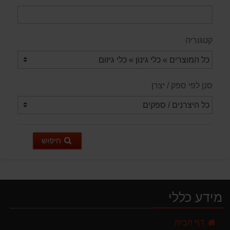
קטגוריה
סנן לפי ספק / יצרן
חיפוש
מידע כללי
מגרטא מטאטא מגרפה דגם האדסון מבית GARLAND ספרד
דף הבית
119.00 ₪