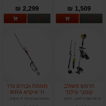
תוצרת גרמניה
2,299 ₪
1,509 ₪
פרטים נוספים
פרטים נוספים
חרמש משולב
מגזמת גבהים גדר
קומבי גרלנד
חי איקרא IKRA
ITHS825
Garland BEST
כל מה שצריך לגינון - חיתוך, גיזום, ניסור ועיצוב, במכשיר אחד עוצמתי ונוח.
מגזמת גבהים גדר חי איקרא IKRA ITHS825
710 DPG