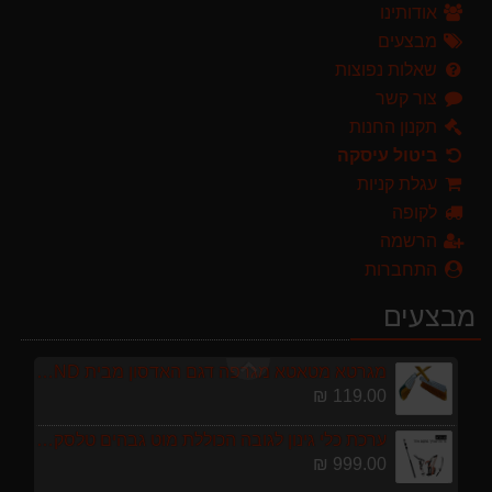
אודותינו
ערכת כלי גינון לגובה הכוללת מוט גבהים טלסקופי 5 מטר, מסור, תוכי ומספרי גבהים גדר חי גרלנד GARLAND באנדל האדסון
מבצעים
999.00 ₪
שאלות נפוצות
צור קשר
מפוח חשמלי נושף יונק וגורס הארי HARRY LSN 2900
499.00 ₪
תקנון החנות
ביטול עיסקה
מגזמת נטענת | גוזם גדר חיה נטען GARLAND SET KEEPER 20V 252-V23 גוף בלבד
עגלת קניות
299.00 ₪
לקופה
מברג נטען היברו HYBRO H300
הרשמה
179.00 ₪
התחברות
מרסס גב נטען שטוקר STOCKER BACKPACK SPRAYER 10L איטליה
מבצעים
589.00 ₪
מגרטא מטאטא מגרפה דגם האדסון מבית GARLAND ספרד
119.00 ₪
ערכת כלי גינון לגובה הכוללת מוט גבהים טלסקופי 5 מטר, מסור, תוכי ומספרי גבהים גדר חי גרלנד GARLAND באנדל האדסון
999.00 ₪