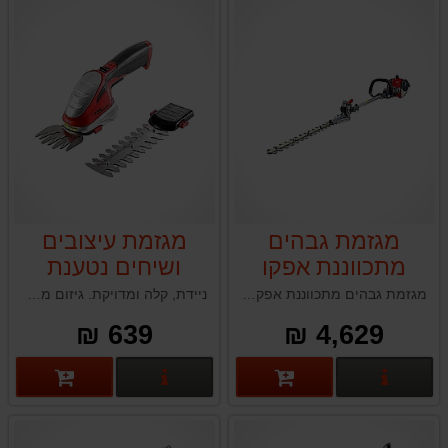
מגזמת גבהים
מגזמת עיצובים
מתכווננת אפקו
ושיחים נטענת
IKRA GBS 9054
EFCO DS3000HL
מגזמת גבהים מתכווננת אפקו EFCO DS3000HL תוצרת איטליה
ניידת, קלה ומדויקת. גיזום מדויק ללא כבלים – פתרון אידיאלי לתחזוקת גינות פרטיות.
LI
639 ₪
4,629 ₪
פרטים נוספים
פרטים נוספים