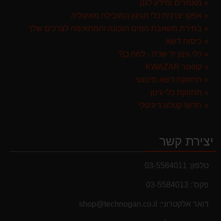
מגזמת נטענת | גוזם גדר חיה נטען GARLAND SET KEEPER 20V 252-V23 גוף בלבד
מאמרים ומידע לגנן
299.00 ₪
אפקו יצרנית כלי הגינון המובילה מאיטליה
בחירת משאבת המים הנכונה והמתאימה לצרכים שלך
מברג נטען היברו HYBRO H300
כיסוח דשא
179.00 ₪
כלי גינון יד שניה - למה כן?
קוואזר KWAZAR
תחזוקת דשא סינטטי
תחזוקת כלי גינון
חדש! קטלוג דיגיטלי
יצירת קשר
טלפון:
03-5584011
פקס':
03-5584013
מבצעים והנחות
דואר אלקטרוני:
shop@technogan.co.il
בחול המועד פסח 2025 יתעדכנו המוצרים בקטגוריות