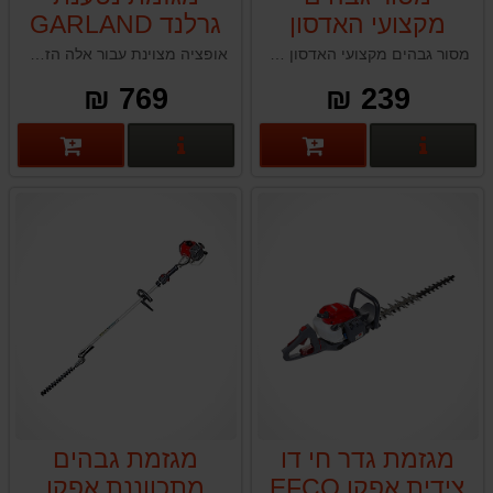
מקצועי האדסון
גרלנד GARLAND
HUDSON עבור
552-V19
מסור גבהים מקצועי האדסון HUDSON תוצרת טאיוואן
אופציה מצוינת עבור אלה הזקוקים למגזמת גדר חיה אמינה ויעילה. מנוע ללא מברשות, להב האיכותי, תכונות הבטיחות והתאימות לכל הסוללות מסדרת Keeper הופכים אותה לבחירה נפלאה לשימוש מקצועי ואישי כאחד.
מערכת מוט
KEEPER40V גוף
769 ₪
239 ₪
טלסקופי האדסון
בלבד
פרטים נוספים
פרטים נוספים
מגזמת גדר חי דו
מגזמת גבהים
צידית אפקו EFCO
מתכווננת אפקו