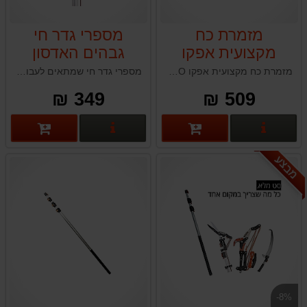
מזמרת כח
מספרי גדר חי
מקצועית אפקו
גבהים האדסון
EFCO
HUDSON עבור
מזמרת כח מקצועית אפקו EFCO קלת משקל תוצרת איטליה בעלת להבים מחושלים באש ומעביר כח נסתר מיועדת לגיזום ענפים עיקשים עד 45 מ״מ בקלות
מספרי גדר חי שמתאים לעבודות גיזום קפדניות ומדויקות בעבודות גינה בגובה
מערכת מוט
349 ₪
509 ₪
טלסקופי האדסון
פרטים נוספים
פרטים נוספים
מבצע
-8%