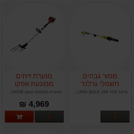
מסור גבהים
מנערת זיתים
חשמלי גרלנד
ממונעת אפקו
EFCO DS3000B
GARLAND BULK
גרלנד GARLAND BULK 298 V19
מנערת ממונעת אפקו EFCO DS2400B תוצרת איטליה
298 V19
4,969 ₪
פרטים נוספים
פרטים נוספים