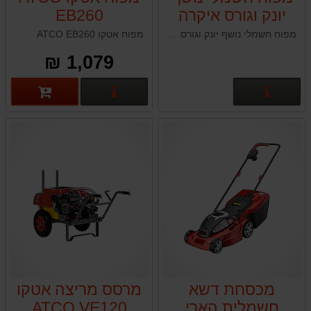
יונק וגורס איקרה
EB260
IKRA ILS3000
מפוח חשמלי נושף יונק וגורס איקרה IKRA ILS3000
מפוח אטקו ATCO EB260
1,079 ₪
פרטים נוספים
פרטים נוספים
מכסחת דשא
מרסס מריצה אטקו
חשמלית הארי
ATCO VE120