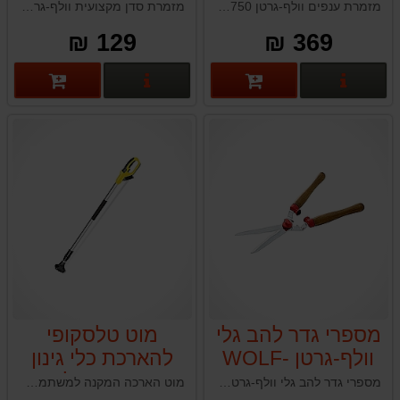
WOLF-GARTEN
GARTEN RS750
מזמרת ענפים וולף-גרטן WOLF-GARTEN RS750 לשימוש ביתי ומקצועי תוצרת גרמניה
מזמרת סדן מקצועית וולף-גרטן WOLF-GARTEN RS4000 ציפוי טפלון גרמניה
RS4000
129 ₪
369 ₪
פרטים נוספים
פרטים נוספים
מספרי גדר להב גלי
מוט טלסקופי
וולף-גרטן WOLF-
להארכת כלי גינון
GARTEN HS-W
נטענים גרלנד
מספרי גדר להב גלי וולף-גרטן WOLF-GARTEN HS-W תוצרת גרמניה
מוט הארכה המקנה למשתמש יכולת עבודה בגובה בקלות ובבטיחות – תוספת אידיאלית לכלי הגינון מסדרת KEEPER 20V.