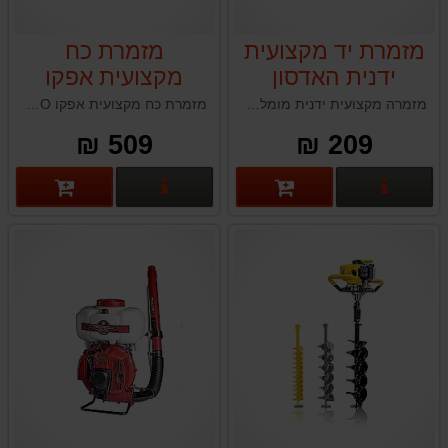
מזמרת יד מקצועית
מזמרת כח
ידנית האדסון
מקצועית אפקו
EFCO
HUDSON BY-
מזמרה מקצועית ידנית מומלצת תוצרת טאיוואן ההאדסון HUDSON BY-PASS ATCO6 הינה כלי חובה בכל בית וארסנל כלים של גנן.
מזמרת כח מקצועית אפקו EFCO קלת משקל תוצרת איטליה בעלת להבים מחושלים באש ומעביר כח נסתר מיועדת לגיזום ענפים עיקשים עד 45 מ״מ בקלות
PASS ATCO6
509 ₪
209 ₪
פרטים נוספים
פרטים נוספים