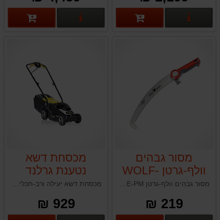
פרטים נוספים
פרטים נוספים
מסור גבהים
מכסחת דשא
וולף-גרטן WOLF-
נטענת גרלנד
GRASS 190-V20
GARTEN RE-PM
מסור גבהים וולף-גרטן WOLF-GARTEN RE-PM מקצועי קעור באורך 36 ס"מ
מכסחת דשא יעילה ורב-תכליתית המציעה מגוון תכונות שהופכות אותה לבחירה מצוינת לתחזוקת הגינה שלך.
KEEPER40V גוף
929 ₪
219 ₪
בלבד