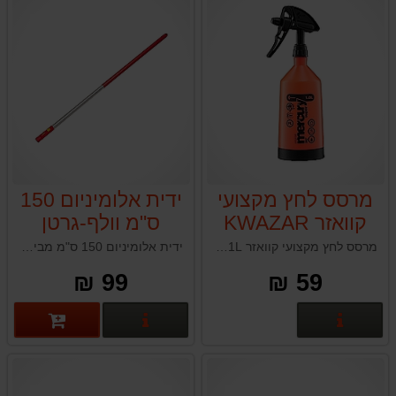
מרסס לחץ מקצועי
ידית אלומיניום 150
קוואזר KWAZAR
ס"מ וולף-גרטן
WOLF-GARTEN
MERCURY
מרסס לחץ מקצועי קוואזר KWAZAR MERCURY SUPER 360 1L תוצרת פולין
ידית אלומיניום 150 ס"מ מבית וולף-גרטן WOLF-GARTEN דגם: ZM-I15
ZM-I15
SUPER 360 1L
99 ₪
59 ₪
פרטים נוספים
פרטים נוספים