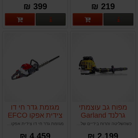
Garland POLE
399 ₪
219 ₪
KEEPER 20V-
V24
פרטים נוספים
פרטים נוספים
מפוח גב עוצמתי
מגזמת גדר חי דו
גרלנד Garland
צידית אפקו EFCO
TGS2470
GAS 700MG
כשהשליטה והרוח בידיים שלך - לפינוי עלים מהיר, חזק וללא מגבלות.
מגזמת גדר חי דו צידית אפקו EFCO TGS2470 איטליה
4,459 ₪
2,199 ₪