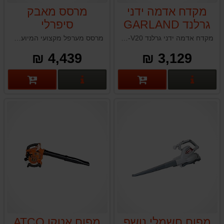
מקדח אדמה ידני
מרסס מאבק
גרלנד GARLAND
סיפרלי
CIFARELLI L3
932 SG-V20
מקדח אדמה ידני גרלנד GARLAND 932 SG-V20
מרסס מערפל מקצועי המיועד לשימוש חקלאי נרחב, המציע עמידות ויכולת תפעולית משופרים. הוא מוכר בזכות חיי השירות הארוכים והאמינות שלו, במיוחד בסביבות עבודה מאתגרות.
EVO
4,439 ₪
3,129 ₪
פרטים נוספים
פרטים נוספים
מפוח חשמלי נושף
מפוח אטקו ATCO