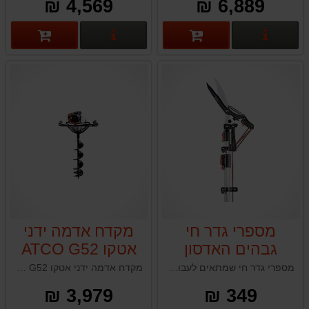
4,569 ₪
6,889 ₪
602
פרטים נוספים
פרטים נוספים
מספרי גדר חי
מקדח אדמה ידני
גבהים האדסון
אטקו ATCO G52
HUDSON עבור
מספרי גדר חי שמתאים לעבודות גיזום קפדניות ומדויקות בעבודות גינה בגובה
מקדח אדמה ידני אטקו ATCO G52 תוצרת איטליה
מערכת מוט
3,979 ₪
349 ₪
טלסקופי האדסון