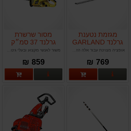
מגזמת נטענת
מסור שרשרת
גרלנד GARLAND
גרלנד 37 סמ״ק
GARLAND
552-V19
אופציה מצוינת עבור אלה הזקוקים למגזמת גדר חיה אמינה ויעילה. מנוע ללא מברשות, להב האיכותי, תכונות הבטיחות והתאימות לכל הסוללות מסדרת Keeper הופכים אותה לבחירה נפלאה לשימוש מקצועי ואישי כאחד.
משור לאנשי מקצוע ובעלי גינות המחפשים מסור שרשרת רב-תכליתי להתמודדות עם מגוון משימות רחב.
KEEPER40V גוף
MONTANA 314-
859 ₪
769 ₪
בלבד
V20
פרטים נוספים
פרטים נוספים