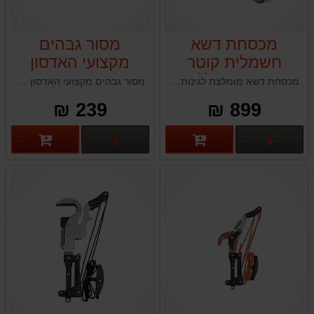
מכסחת דשא
מסור גבהים
חשמלית קוטר
מקצועי האדסון
כיסוח 38 ס׳׳מ
HUDSON עבור
מכסחת דשא מומלצת לגינות פרטיות, בעלת מנוע עוצמתי ושקט, עיצוב ארגונומי לנוחות מקסימלית, ושליטה נוחה בגובה כיסוח. פתרון ירוק ונקי עם ביצועים מרשימים ועמידות גבוהה. תהפוך את הגינה שלכם למושלמת ובקלות!
מסור גבהים מקצועי האדסון HUDSON תוצרת טאיוואן
גרלנד GARLAND
מערכת מוט
239 ₪
899 ₪
C3805 1600W
טלסקופי האדסון
פרטים נוספים
פרטים נוספים