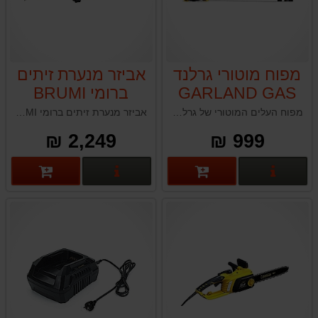
מפוח מוטורי גרלנד
אביזר מנערת זיתים
GARLAND GAS
ברומי BRUMI
500 G-V18
מפוח העלים המוטורי של גרלנד הוא מפוח קל משקל וקומפקטי המונע על ידי מנוע בנזין בנפח 25.4 סמ"ק המייצר מהירות אוויר מרבית של 250 קמ"ש ונפח אוויר של 12 מ"ק/דקה, מה שהופך אותו למתאים לפינוי יעיל של עלים ופסולת בשטחים רחבים.
אביזר מנערת זיתים ברומי BRUMI תוצרת איטליה
2,249 ₪
999 ₪
פרטים נוספים
פרטים נוספים