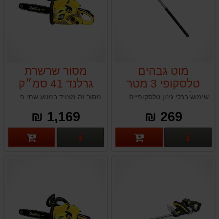
מוט גבהים
מסור שרשרת
טלסקופי 3 מטר
גרלנד 41 סמ״ק
גרלנד GARLAND
GARLAND
שימוש בכלי גינון טלסקופיים כחלק מהשגרה שלך בגינון, בתחזוקה או בחקלאות מייעל את העבודה והופך משימות לפשוטות יותר.
מסור זה מצויד במנוע שתי פעימון בנזין חזק בנפח הספק של 41 סמ"ק מה שהופך אותו לאידיאלי לעבודת כריתה וחיתוך
MONTANA 516-
1,169 ₪
269 ₪
V20
פרטים נוספים
פרטים נוספים