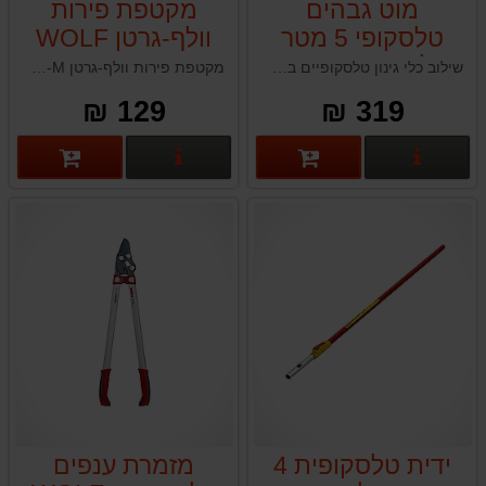
מוט גבהים
מקטפת פירות
טלסקופי 5 מטר
וולף-גרטן WOLF
גרלנד GARLAND
GARTEN RG-M
שילוב כלי גינון טלסקופיים בשגרת הגינון, התחזוקה או החקלאות שלך יכול לשפר את החוויה, לפשט משימות ולהבטיח תוצאות מרשימות.
מקטפת פירות וולף-גרטן WOLF GARTEN RG-M המצוידת בלהב חיתוך ושק איסוף לקטיף פירות בנוחות ובקלות
129 ₪
319 ₪
פרטים נוספים
פרטים נוספים
ידית טלסקופית 4
מזמרת ענפים