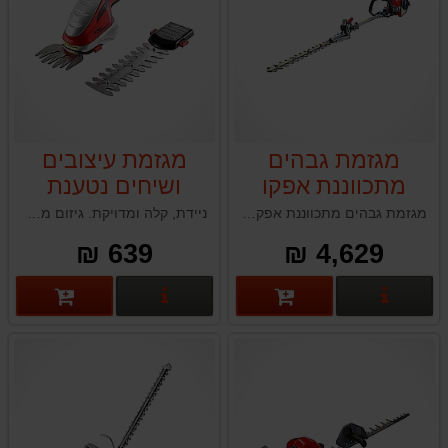
מגזמת גבהים
מגזמת עיצובים
מתכווננת אפקו
ושיחים נטענת
IKRA GBS 9054
EFCO DS3000HL
מגזמת גבהים מתכווננת אפקו EFCO DS3000HL תוצרת איטליה
ניידת, קלה ומדויקת. גיזום מדויק ללא כבלים – פתרון אידיאלי לתחזוקת גינות פרטיות.
LI
639 ₪
4,629 ₪
פרטים נוספים
פרטים נוספים