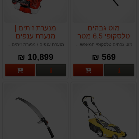
מוט גבהים
מנערת זיתים |
טלסקופי 6.5 מטר
מנערת ענפים
גרלנד GARLAND
ממונעת בנזין
מוט גבהים טלסקופי המאפשר שילוב מערכת כלי גינון אשר ישדרג את שגרת הגינון, התחזוקה או החקלאות שלך ויהפוך את המשימות לפשוטות ויעילות יותר ולהוביל לתוצאות מרשימות.
מנערת ענפים / מנערת זיתים (״שייקר״) סיפרלי Cifarelli Shaker SC904R היא כלי עוצמתי לקטיף זיתים ופירות אחרים, המתאפיין בעיצוב ארגונומי המתאים לשימוש תובעני ומקצועי. המנערת פועלת באמצעות מנוע חזק ומציעה נוחות רבה בשימוש הודות למספר ייחודי של תכונות.
סיפרלי
10,899 ₪
569 ₪
CIFARELLI
SC904R
פרטים נוספים
פרטים נוספים