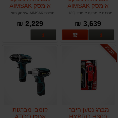
אימסק AIMSAK
אימסק AIMSAK
AW818Q לבוקסות
AI618L
מברגת אימפקט אימסק AIMSAK AW818Q לבוקסות 1/2" תוצרת דרום קוריאה
תוצרת AIMSAK אימסק תוצרת דרום קוריאה
1/2"
2,229 ₪
3,639 ₪
פרטים נוספים
פרטים נוספים
מבצע
מברג נטען היברו
קומבו מברגות
HYBRO H300
אטקו ATCO