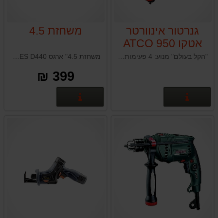
גנרטור אינוורטר
משחזת 4.5
אטקו ATCO 950
"הקל בעולם" מנוע: 4 פעימות הספק מקסימאלי: 800 וואט הספק עבודה בעומס: 700 וואט זמן עבודה למיכל דלק: 4.1 ש' נפח מיכל דלק: 2.3 ל' עוצמת רעש: 57 דציבל מידות: 42.5X23X38 משקל: 8.5 ק"ג
משחזת 4.5" ארגס ARGES D440 הספק: 850W מהירות: 11,000 סל"ד קוטר דיסקית 115 מ"מ מספר בטיחותי בצד הכלי למניעת הפעלה שגויה
399 ₪
פרטים נוספים
פרטים נוספים