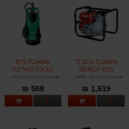
משאבת מים 2"
משאבת מים
סנסי SENCI
טבולה מארינה
MARINA SPD
SCWP50
משאבת מים 2" סנסי SENCI SCWP50
משאבת מים טבולה מארינה MARINA SPD 350N איטליה. משאבות המים של מארינה ידועות באיכותן וביצועיהן. גוף פלסטיק קשיח ועמיד מבטיח שימוש לאורך זמן.
350N
569 ₪
1,619 ₪
פרטים נוספים
פרטים נוספים