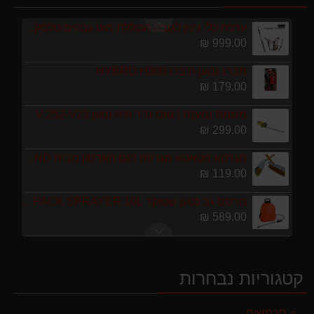
ערכת כלי גינון לגובה הכוללת מוט גבהים טלסקופי 5 מטר, מסור, תוכי ומספרי גבהים גדר חי גרלנד GARLAND באנדל האדסון
999.00 ₪
מברג נטען היברו HYBRO H300
179.00 ₪
מגזמת נטענת | גוזם גדר חיה נטען GARLAND SET KEEPER 20V 252-V23 גוף בלבד
299.00 ₪
מגרטא מטאטא מגרפה דגם האדסון מבית GARLAND ספרד
119.00 ₪
מרסס גב נטען שטוקר STOCKER BACKPACK SPRAYER 10L איטליה
589.00 ₪
מפוח חשמלי נושף יונק וגורס הארי HARRY LSN 2900
499.00 ₪
קטגוריות נבחרות
ערכת כלי גינון לגובה הכוללת מוט גבהים טלסקופי 5 מטר, מסור, תוכי ומספרי גבהים גדר חי גרלנד GARLAND באנדל האדסון
999.00 ₪
חרמשים