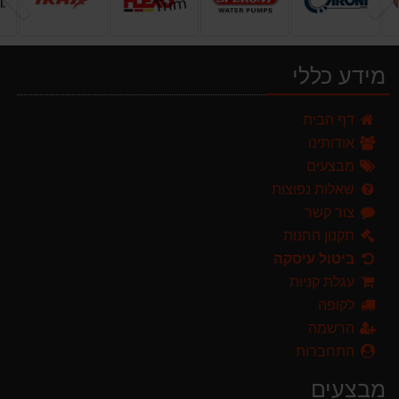
589.00 ₪
מפוח חשמלי נושף יונק וגורס הארי HARRY LSN 2900
499.00 ₪
מידע כללי
ערכת כלי גינון לגובה הכוללת מוט גבהים טלסקופי 5 מטר, מסור, תוכי ומספרי גבהים גדר חי גרלנד GARLAND באנדל האדסון
דף הבית
999.00 ₪
אודותינו
מברג נטען היברו HYBRO H300
מבצעים
179.00 ₪
שאלות נפוצות
צור קשר
מגזמת נטענת | גוזם גדר חיה נטען GARLAND SET KEEPER 20V 252-V23 גוף בלבד
299.00 ₪
תקנון החנות
ביטול עיסקה
מגרטא מטאטא מגרפה דגם האדסון מבית GARLAND ספרד
עגלת קניות
119.00 ₪
לקופה
מרסס גב נטען שטוקר STOCKER BACKPACK SPRAYER 10L איטליה
הרשמה
589.00 ₪
התחברות
מפוח חשמלי נושף יונק וגורס הארי HARRY LSN 2900
מבצעים
499.00 ₪