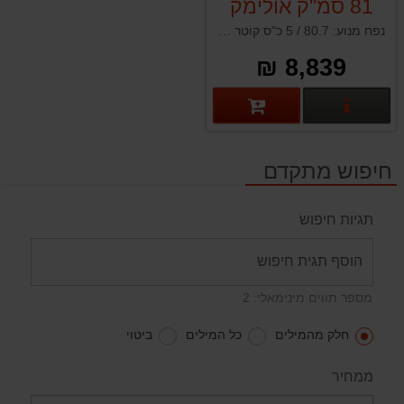
81 סמ"ק אולימק
OLEO-MAC
נפח מנוע: 80.7 / 5 כ"ס קוטר דיסק: 350 מ"מ / 14" משקל 11.4 ק"ג מתאים לחיתוך בטון וברזל (לא כולל אבני חיתוך)
TTA983
8,839 ₪
פרטים נוספים
חיפוש מתקדם
תגיות חיפוש
מספר תווים מינימאלי: 2
חלק מהמילים
כל המילים
ביטוי
ממחיר