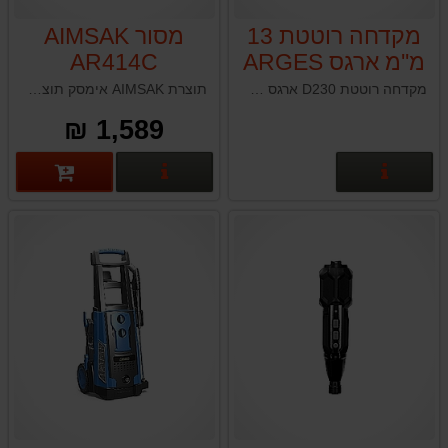
מקדחה רוטטת 13
מסור AIMSAK
מ''מ ארגס ARGES
AR414C
D230
מקדחה רוטטת D230 ארגס ARGES הספק: 600W מהירות משתנה: 0-2800 סל"ד מס' רטיטות לדקה: 0-44,800 כושר קידוח: עץ 20 מ"מ, מתכת 10 מ"מ, בטון 13 מ"מ תפסנית: 13 מ"מ
תוצרת AIMSAK אימסק תוצרת דרום קוריאה
1,589 ₪
פרטים נוספים
פרטים נוספים