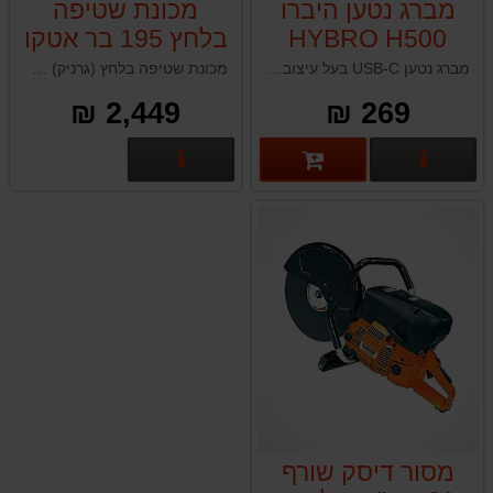
מברג נטען היברו
מכונת שטיפה
HYBRO H500
בלחץ 195 בר אטקו
ATCO VAS 130P
מברג נטען USB-C בעל עיצוב חדשני ופונקציונליות רבה הנועד לספק דיוק ועמידות בכל פרויקט, הרכבה, תיקון ועבודת יצירה.
מכונת שטיפה בלחץ (גרניק) אטקו דגם ATCO VAS 130P לשטיפה עוצמתית, ייסודית וחכמה
2,449 ₪
269 ₪
פרטים נוספים
פרטים נוספים
מסור דיסק שורף