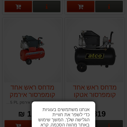
פרטים נוספים
פרטים נוספים
מדחס ראש אחד
מדחס ראש אחד
קומפרסור אטקו
קומפרסור אירמק
AIRMEC CH25
ATCO HM2024F-
מדחס ראש אחד אירמק AIRMEC CH25 PL תוצרת איטליה
PL
E
אנחנו משתמשים בעוגיות
1,049 ₪
819 ₪
כדי לשפר את חוויית
הגלישה שלך. המשך שימוש
באתר מהווה הסכמה. קרא
פרטים נוספים
פרטים נוספים