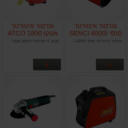
גנרטור אינוורטר
גנרטור אינוורטר
סנסי SENCI 4000I
אטקו ATCO 1800
גנרטור אינוורטר סנסי SENCI 4000I
מנוע: 4 פעימות הספק מקסימאלי: 1800 וואט הספק עבודה בעומס: 1500 וואט זמן עבודה למיכל דלק: 4 ש' נפח מיכל דלק: 3.6 ל' עוצמת רעש: 58 דציבל מידות: 52.5X29.5X44 משקל: 18.5 ק"ג
פרטים נוספים
פרטים נוספים