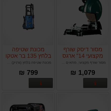
מסור דיסק שורף
מכונת שטיפה
מקצועי 14'' ארגס
בלחץ 135 בר אטקו
ATCO VAX 90P
ARGES A1305
מסור שורף מקצועי, מתאים לחיתוך מתכת, צינורות ופרופילי פלדה בסל״ד גבוהה לחיתוכים נקיים
מכונת שטיפה בלחץ (גרניק) אטקו דגם ATCO VAX 90P קלת משקל, לשטיפה עוצמתית, ייסודית וחכמה
799 ₪
1,079 ₪
פרטים נוספים
פרטים נוספים