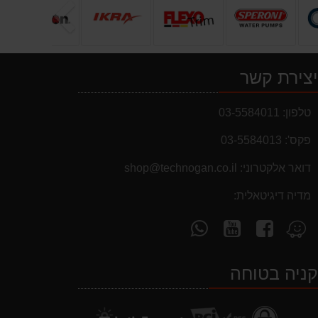
הבא
צירת קשר
טלפון:
03-5584011
פקס':
03-5584013
דואר אלקטרוני:
shop@technogan.co.il
מבצעים והנחות
מדיה דיגיטאלית:
בחול המועד פסח 2025 יתעדכנו המוצרים
בקטגוריות המבצעים באופן יומי
עקוב
עקוב
פנה
מצא
אחרינו
אחרינו
אלינו
אותנו
ב-
ב-
ב-
ב-
ניה בטוחה
WhatsApp
YouTube
facebook
Waze