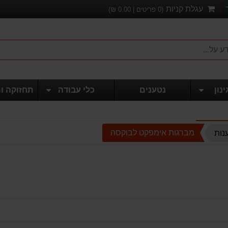
עגלת קניות
(
0
פריטים |
0.00
₪)
ינון
נטענים
כלי עבודה
תחזוקה ו
מברגות אימפקט לבוקסה
נות