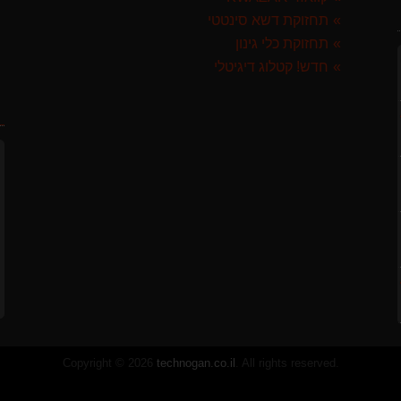
לבד
תחזוקת דשא סינטטי
תחזוקת כלי גינון
 ספרד
חדש! קטלוג דיגיטלי
ח
GARLAN באנדל האדסון
ST איטליה
לבד
Copyright © 2026
technogan.co.il
. All rights reserved.
 ספרד