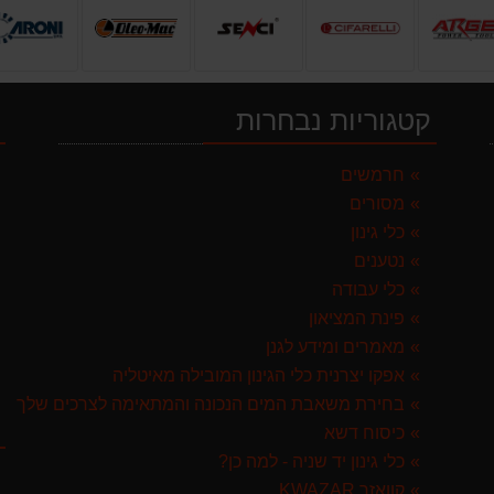
קטגוריות נבחרות
י
 ספרד
חרמשים
מסורים
GARLAN באנדל האדסון
כלי גינון
נטענים
כלי עבודה
פינת המציאון
מאמרים ומידע לגנן
אפקו יצרנית כלי הגינון המובילה מאיטליה
בחירת משאבת המים הנכונה והמתאימה לצרכים שלך
ק
ST איטליה
כיסוח דשא
כלי גינון יד שניה - למה כן?
קוואזר KWAZAR