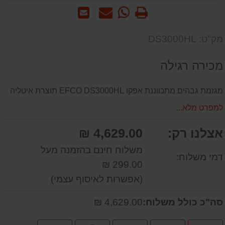
הדפס
WhatsApp
שאל
שלח
-
אותנו
לחבר
שאל
על
מק"ט: DS3000HL
אותנו
המוצר
על
מכירה רגילה
המוצר
מגזמת גבהים מתכווננת אפקו EFCO DS3000HL תוצרת איטליה
למפרט מלא...
אצלנו רק:
4,629.00 ₪
משלוח חינם בהזמנה מעל
דמי משלוח:
299.00 ₪
(אפשרות לאיסוף עצמי)
סה"כ כולל משלוח:
4,629.00 ₪