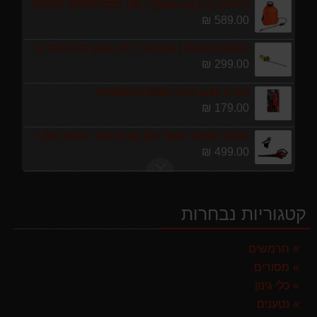
מרסס גב נטען שטוקר STOCKER BACKPACK SPRAYER 10L איטליה
589.00 ₪
מגזמת נטענת | גוזם גדר חיה נטען GARLAND SET KEEPER 20V 252-V23 גוף בלבד
299.00 ₪
מברג נטען היברו HYBRO H300
179.00 ₪
מפוח חשמלי נושף יונק וגורס הארי HARRY LSN 2900
499.00 ₪
מגרטא מטאטא מגרפה דגם האדסון מבית GARLAND ספרד
119.00 ₪
קטגוריות נבחרות
ערכת כלי גינון לגובה הכוללת מוט גבהים טלסקופי 5 מטר, מסור, תוכי ומספרי גבהים גדר חי גרלנד GARLAND באנדל האדסון
999.00 ₪
חרמשים
מסורים
מרסס גב נטען שטוקר STOCKER BACKPACK SPRAYER 10L איטליה
589.00 ₪
כלי גינון
נטענים
מגזמת נטענת | גוזם גדר חיה נטען GARLAND SET KEEPER 20V 252-V23 גוף בלבד