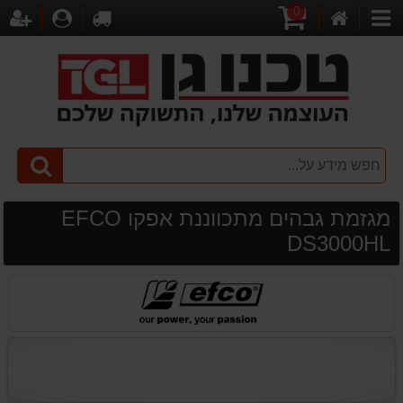
0
דף
עגלת
לקופה
התחברו
הר
קטגוריות
הבית
קניות
מגזמת גבהים מתכווננת אפקו EFCO
DS3000HL