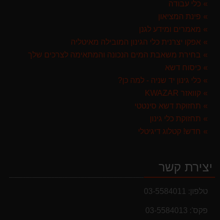
כלי עבודה
299.00 ₪
פינת המציאון
מברג נטען היברו HYBRO H300
מאמרים ומידע לגנן
179.00 ₪
אפקו יצרנית כלי הגינון המובילה מאיטליה
בחירת משאבת המים הנכונה והמתאימה לצרכים שלך
מפוח חשמלי נושף יונק וגורס הארי HARRY LSN 2900
כיסוח דשא
499.00 ₪
כלי גינון יד שניה - למה כן?
קוואזר KWAZAR
תחזוקת דשא סינטטי
תחזוקת כלי גינון
חדש! קטלוג דיגיטלי
יצירת קשר
טלפון:
03-5584011
פקס':
03-5584013