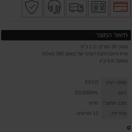
לחץ
יבואן
משלוח
שירות
קניה
חינם
לאפשרויות
רשמי
חינם
מקצועי
בטוחה
תשלומים
תיאור המוצר
מנוע: 30 סמ"ק / 1.5 כ"ס
זווית גיזום ניתנת לשינוי של כמעט 360 מעלות
משקל: 9.8 ק"ג
ספק / יצרן:
EFCO
דגם:
DS3000HL
מצב המוצר:
חדש
אחריות:
12 חודשים