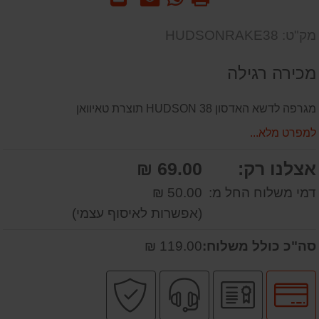
-
אותנו
לחבר
שאל
על
מק"ט: HUDSONRAKE38
אותנו
המוצר
על
מכירה רגילה
המוצר
מגרפה לדשא האדסון 38 HUDSON תוצרת טאיוואן
למפרט מלא...
אצלנו רק:
69.00 ₪
דמי משלוח החל מ:
50.00 ₪
(אפשרות לאיסוף עצמי)
סה"כ כולל משלוח:
119.00 ₪
לחץ
יבואן
שירות
קניה
לאפשרויות
רשמי
מקצועי
בטוחה