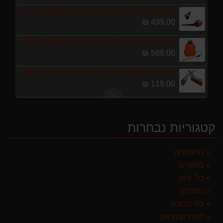
מפוח חשמלי נושף יונק וגורס הארי HARRY LSN 2900
499.00 ₪
מרסס גב נטען שטוקר STOCKER BACKPACK SPRAYER 10L איטליה
589.00 ₪
מגרטא מטאטא מגרפה דגם האדסון מבית GARLAND ספרד
119.00 ₪
מברג נטען היברו HYBRO H300
179.00 ₪
קטגוריות נבחרות
ערכת כלי גינון לגובה הכוללת מוט גבהים טלסקופי 5 מטר, מסור, תוכי ומספרי גבהים גדר חי גרלנד GARLAND באנדל האדסון
999.00 ₪
חרמשים
מסורים
מגזמת נטענת | גוזם גדר חיה נטען GARLAND SET KEEPER 20V 252-V23 גוף בלבד
299.00 ₪
כלי גינון
נטענים
מפוח חשמלי נושף יונק וגורס הארי HARRY LSN 2900
כלי עבודה
499.00 ₪
פינת המציאון