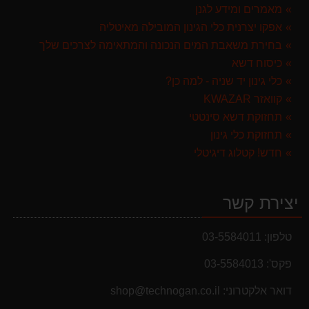
מרסס גב נטען שטוקר STOCKER BACKPACK SPRAYER 10L איטליה
מאמרים ומידע לגנן
589.00 ₪
אפקו יצרנית כלי הגינון המובילה מאיטליה
בחירת משאבת המים הנכונה והמתאימה לצרכים שלך
מגרטא מטאטא מגרפה דגם האדסון מבית GARLAND ספרד
כיסוח דשא
119.00 ₪
כלי גינון יד שניה - למה כן?
קוואזר KWAZAR
תחזוקת דשא סינטטי
תחזוקת כלי גינון
חדש! קטלוג דיגיטלי
יצירת קשר
טלפון:
03-5584011
פקס':
03-5584013
דואר אלקטרוני:
shop@technogan.co.il
מבצעים והנחות