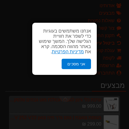
אודותינו
מגזמת נטענת | גוזם גדר חיה נטען GARLAND SET KEEPER 20V 252-V23 גוף בלבד
מבצעים
299.00 ₪
שאלות נפוצות
צור קשר
מפוח חשמלי נושף יונק וגורס הארי HARRY LSN 2900
אנחנו משתמשים בעוגיות
499.00 ₪
תקנון החנות
כדי לשפר את חוויית
הגלישה שלך. המשך שימוש
ביטול עיסקה
מרסס גב נטען שטוקר STOCKER BACKPACK SPRAYER 10L איטליה
באתר מהווה הסכמה. קרא
עגלת קניות
את
מדיניות הפרטיות
.
589.00 ₪
לקופה
אני מסכים
מגרטא מטאטא מגרפה דגם האדסון מבית GARLAND ספרד
הרשמה
119.00 ₪
התחברות
מברג נטען היברו HYBRO H300
מבצעים
179.00 ₪
ערכת כלי גינון לגובה הכוללת מוט גבהים טלסקופי 5 מטר, מסור, תוכי ומספרי גבהים גדר חי גרלנד GARLAND באנדל האדסון
999.00 ₪
מגזמת נטענת | גוזם גדר חיה נטען GARLAND SET KEEPER 20V 252-V23 גוף בלבד
299.00 ₪