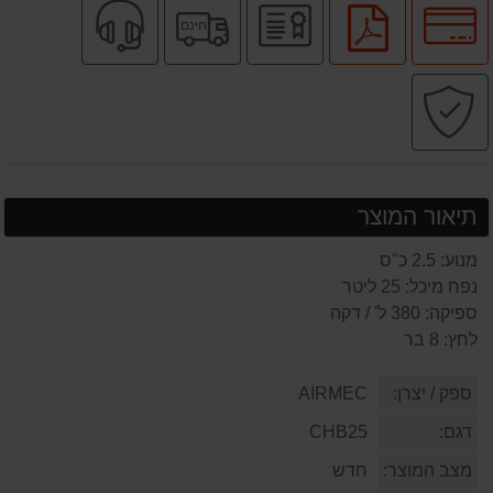
לחץ
יבואן
משלוח
שירות
לחץ
חינם
לאפשרויות
רשמי
חינם
מקצועי
להורדת
תשלומים
קובץ
קניה
PDF
בטוחה
תיאור המוצר
מנוע: 2.5 כ"ס
נפח מיכל: 25 ליטר
ספיקה: 380 ל' / דקה
לחץ: 8 בר
ספק / יצרן:
AIRMEC
דגם:
CHB25
מצב המוצר:
חדש