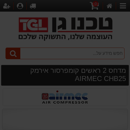
0
דף
עגלת
לקופה
התחברו
הר
קטגוריות
הבית
קניות
מדחס 2 ראשים קומפרסור אירמק
AIRMEC CHB25