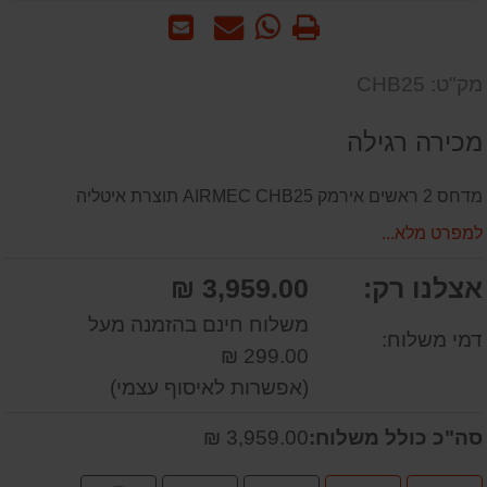
הדפס
WhatsApp
שאל
שלח
-
אותנו
לחבר
שאל
על
מק"ט: CHB25
אותנו
המוצר
על
מכירה רגילה
המוצר
מדחס 2 ראשים אירמק AIRMEC CHB25 תוצרת איטליה
למפרט מלא...
אצלנו רק:
3,959.00 ₪
משלוח חינם בהזמנה מעל
דמי משלוח:
299.00 ₪
(אפשרות לאיסוף עצמי)
סה"כ כולל משלוח:
3,959.00 ₪