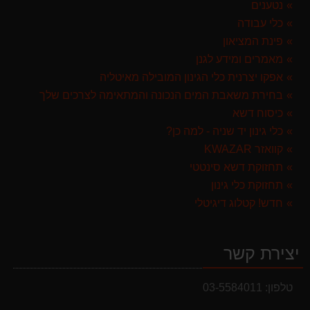
נטענים
מגרטא מטאטא מגרפה דגם האדסון מבית GARLAND ספרד
כלי עבודה
119.00 ₪
פינת המציאון
מאמרים ומידע לגנן
אפקו יצרנית כלי הגינון המובילה מאיטליה
בחירת משאבת המים הנכונה והמתאימה לצרכים שלך
כיסוח דשא
כלי גינון יד שניה - למה כן?
קוואזר KWAZAR
תחזוקת דשא סינטטי
תחזוקת כלי גינון
מבצעים והנחות
חדש! קטלוג דיגיטלי
בחול המועד פסח 2025 יתעדכנו המוצרים בקטגוריות
המבצעים באופן יומי
יצירת קשר
טלפון:
03-5584011