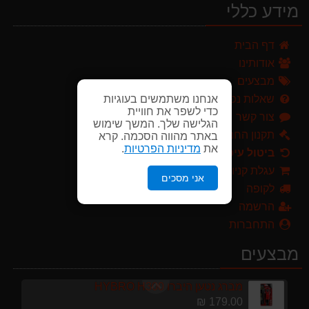
מידע כללי
179.00 ₪
מפוח חשמלי נושף יונק וגורס הארי HARRY LSN 2900
דף הבית
499.00 ₪
אודותינו
ערכת כלי גינון לגובה הכוללת מוט גבהים טלסקופי 5 מטר, מסור, תוכי ומספרי גבהים גדר חי גרלנד GARLAND באנדל האדסון
מבצעים
999.00 ₪
אנחנו משתמשים בעוגיות
שאלות נפוצות
כדי לשפר את חוויית
צור קשר
מגרטא מטאטא מגרפה דגם האדסון מבית GARLAND ספרד
הגלישה שלך. המשך שימוש
תקנון החנות
באתר מהווה הסכמה. קרא
119.00 ₪
את
מדיניות הפרטיות
.
ביטול עיסקה
מרסס גב נטען שטוקר STOCKER BACKPACK SPRAYER 10L איטליה
עגלת קניות
אני מסכים
589.00 ₪
לקופה
הרשמה
מגזמת נטענת | גוזם גדר חיה נטען GARLAND SET KEEPER 20V 252-V23 גוף בלבד
299.00 ₪
התחברות
מברג נטען היברו HYBRO H300
מבצעים
179.00 ₪
מפוח חשמלי נושף יונק וגורס הארי HARRY LSN 2900
499.00 ₪