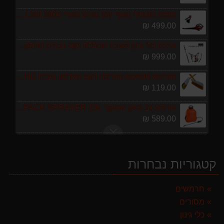
ערכת כלי גינון לגובה הכוללת מוט גבהים טלסקופי 5 מטר, מסור, תוכי ומספרי גבהים גדר חי גרלנד GARLAND באנדל האדסון
999.00 ₪
מגרטא מטאטא מגרפה דגם האדסון מבית GARLAND ספרד
119.00 ₪
מרסס גב נטען שטוקר STOCKER BACKPACK SPRAYER 10L איטליה
589.00 ₪
מגזמת נטענת | גוזם גדר חיה נטען GARLAND SET KEEPER 20V 252-V23 גוף בלבד
299.00 ₪
מברג נטען היברו HYBRO H300
179.00 ₪
קטגוריות נבחרות
מפוח חשמלי נושף יונק וגורס הארי HARRY LSN 2900
499.00 ₪
חרמשים
מסורים
ערכת כלי גינון לגובה הכוללת מוט גבהים טלסקופי 5 מטר, מסור, תוכי ומספרי גבהים גדר חי גרלנד GARLAND באנדל האדסון
כלי גינון
999.00 ₪