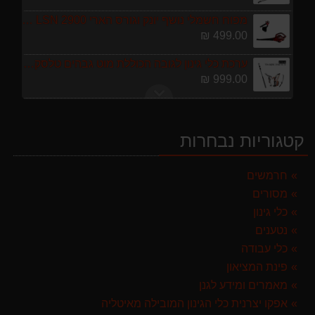
מפוח חשמלי נושף יונק וגורס הארי HARRY LSN 2900
499.00 ₪
ערכת כלי גינון לגובה הכוללת מוט גבהים טלסקופי 5 מטר, מסור, תוכי ומספרי גבהים גדר חי גרלנד GARLAND באנדל האדסון
999.00 ₪
מברג נטען היברו HYBRO H300
179.00 ₪
קטגוריות נבחרות
מגרטא מטאטא מגרפה דגם האדסון מבית GARLAND ספרד
119.00 ₪
חרמשים
מסורים
מגזמת נטענת | גוזם גדר חיה נטען GARLAND SET KEEPER 20V 252-V23 גוף בלבד
299.00 ₪
כלי גינון
נטענים
מרסס גב נטען שטוקר STOCKER BACKPACK SPRAYER 10L איטליה
כלי עבודה
589.00 ₪
פינת המציאון
מפוח חשמלי נושף יונק וגורס הארי HARRY LSN 2900
מאמרים ומידע לגנן
499.00 ₪
אפקו יצרנית כלי הגינון המובילה מאיטליה