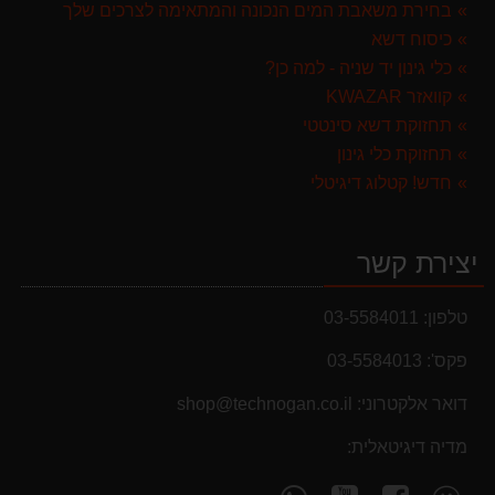
בחירת משאבת המים הנכונה והמתאימה לצרכים שלך
ערכת כלי גינון לגובה הכוללת מוט גבהים טלסקופי 5 מטר, מסור, תוכי ומספרי גבהים גדר חי גרלנד GARLAND באנדל האדסון
כיסוח דשא
999.00 ₪
כלי גינון יד שניה - למה כן?
קוואזר KWAZAR
תחזוקת דשא סינטטי
תחזוקת כלי גינון
חדש! קטלוג דיגיטלי
יצירת קשר
טלפון:
03-5584011
פקס':
03-5584013
דואר אלקטרוני:
shop@technogan.co.il
מדיה דיגיטאלית:
מבצעים והנחות
עקוב
עקוב
פנה
בחול המועד פסח 2025 יתעדכנו המוצרים בקטגוריות
מצא