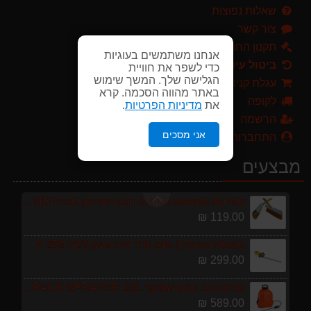
299.00 ₪
שאלות נפוצות
צור קשר
מרסס גב נטען שטוקר STOCKER BACKPACK SPRAYER 10L איטליה
589.00 ₪
תקנון החנות
אנחנו משתמשים בעוגיות
ביטול עיסקה
כדי לשפר את חוויית
מפוח חשמלי נושף יונק וגורס הארי HARRY LSN 2900
הגלישה שלך. המשך שימוש
עגלת קניות
499.00 ₪
באתר מהווה הסכמה. קרא
לקופה
את
מדיניות הפרטיות
.
ערכת כלי גינון לגובה הכוללת מוט גבהים טלסקופי 5 מטר, מסור, תוכי ומספרי גבהים גדר חי גרלנד GARLAND באנדל האדסון
הרשמה
999.00 ₪
אני מסכים
התחברות
מברג נטען היברו HYBRO H300
מבצעים
179.00 ₪
מגרטא מטאטא מגרפה דגם האדסון מבית GARLAND ספרד
119.00 ₪
מגזמת נטענת | גוזם גדר חיה נטען GARLAND SET KEEPER 20V 252-V23 גוף בלבד
299.00 ₪
מרסס גב נטען שטוקר STOCKER BACKPACK SPRAYER 10L איטליה
589.00 ₪