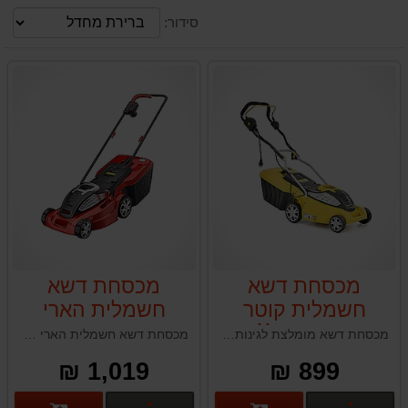
סידור:
מכסחת דשא
מכסחת דשא
חשמלית קוטר
חשמלית הארי
כיסוח 38 ס׳׳מ
HARRY
מכסחת דשא מומלצת לגינות פרטיות, בעלת מנוע עוצמתי ושקט, עיצוב ארגונומי לנוחות מקסימלית, ושליטה נוחה בגובה כיסוח. פתרון ירוק ונקי עם ביצועים מרשימים ועמידות גבוהה. תהפוך את הגינה שלכם למושלמת ובקלות!
מכסחת דשא חשמלית הארי "16 / 1600 וואט
גרלנד GARLAND
ELM1600W
1,019 ₪
899 ₪
C3805 1600W