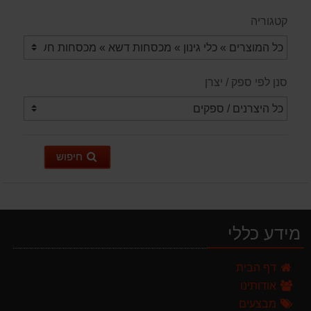
קטגוריה
סנן לפי ספק / יצרן
חיפוש
מידע כללי
מגרטא מטאטא מגרפה דגם האדסון מבית GARLAND ספרד
דף הבית
119.00 ₪
אודותינו
מגזמת נטענת | גוזם גדר חיה נטען GARLAND SET KEEPER 20V 252-V23 גוף בלבד
מבצעים