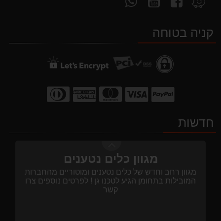
המבצעים באופן יומי
אחרינו
אחרינו
אלינו
אותנו
ב-
ב-
ב-
ב-
קניה בטוחה
WhatsApp
YouTube
facebook
Waze
מגוון כלים נטענים
מגוון רחב וחדש של כלים נטענים ומוטוריים מהחברות
המובילות בתחומן הגיע לטכנו גן ! לפרטים נוספים צרו
קשר
חדשות
שירות לקוחות
שירות הלקוחות נותן מענה בכל נושא וסביב השעון בטלפון
מספר 03-5584011.