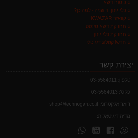
כיסוח דשא
299.00 ₪
כלי גינון יד שניה - למה כן?
קוואזר KWAZAR
תחזוקת דשא סינטטי
תחזוקת כלי גינון
חדש! קטלוג דיגיטלי
יצירת קשר
טלפון:
03-5584011
פקס':
03-5584013
דואר אלקטרוני:
shop@technogan.co.il
מדיה דיגיטאלית:
מבצעים והנחות
עקוב
עקוב
פנה
מצא
בחול המועד פסח 2025 יתעדכנו המוצרים בקטגוריות
אחרינו
אחרינו
אלינו
אותנו