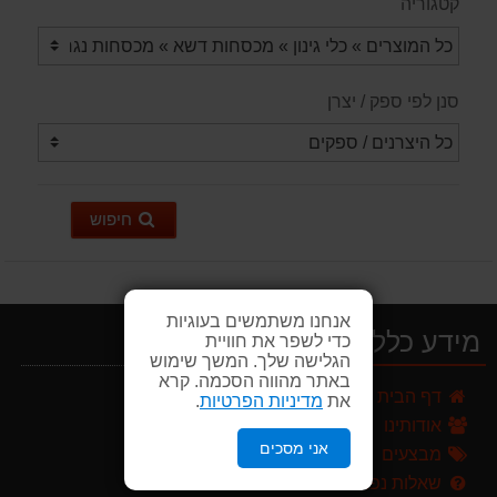
קטגוריה
סנן לפי ספק / יצרן
חיפוש
אנחנו משתמשים בעוגיות
מידע כללי
כדי לשפר את חוויית
הגלישה שלך. המשך שימוש
מרסס גב נטען שטוקר STOCKER BACKPACK SPRAYER 10L איטליה
באתר מהווה הסכמה. קרא
דף הבית
589.00 ₪
את
מדיניות הפרטיות
.
אודותינו
מגרטא מטאטא מגרפה דגם האדסון מבית GARLAND ספרד
אני מסכים
מבצעים
119.00 ₪
שאלות נפוצות