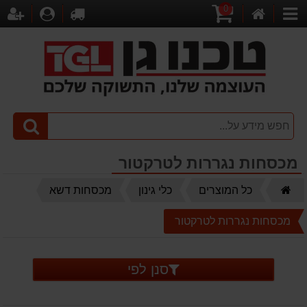
0
דף
עגלת
לקופה
התחברו
הר
קטגוריות
הבית
קניות
מכסחות נגררות לטרקטור
דף
כל המוצרים
כלי גינון
מכסחות דשא
הבית
מכסחות נגררות לטרקטור
סנן לפי