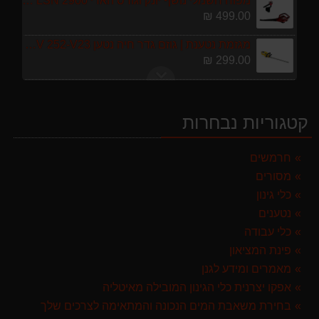
מפוח חשמלי נושף יונק וגורס הארי HARRY LSN 2900
499.00 ₪
מגזמת נטענת | גוזם גדר חיה נטען GARLAND SET KEEPER 20V 252-V23 גוף בלבד
299.00 ₪
מברג נטען היברו HYBRO H300
179.00 ₪
קטגוריות נבחרות
מרסס גב נטען שטוקר STOCKER BACKPACK SPRAYER 10L איטליה
589.00 ₪
חרמשים
מסורים
מגרטא מטאטא מגרפה דגם האדסון מבית GARLAND ספרד
119.00 ₪
כלי גינון
נטענים
ערכת כלי גינון לגובה הכוללת מוט גבהים טלסקופי 5 מטר, מסור, תוכי ומספרי גבהים גדר חי גרלנד GARLAND באנדל האדסון
כלי עבודה
999.00 ₪
פינת המציאון
מפוח חשמלי נושף יונק וגורס הארי HARRY LSN 2900
מאמרים ומידע לגנן
499.00 ₪
אפקו יצרנית כלי הגינון המובילה מאיטליה
בחירת משאבת המים הנכונה והמתאימה לצרכים שלך
מגזמת נטענת | גוזם גדר חיה נטען GARLAND SET KEEPER 20V 252-V23 גוף בלבד