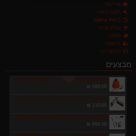
צור קשר
ערכת כלי גינון לגובה הכוללת מוט גבהים טלסקופי 5 מטר, מסור, תוכי ומספרי גבהים גדר חי גרלנד GARLAND באנדל האדסון
999.00 ₪
תקנון החנות
ביטול עיסקה
מפוח חשמלי נושף יונק וגורס הארי HARRY LSN 2900
עגלת קניות
499.00 ₪
לקופה
מגזמת נטענת | גוזם גדר חיה נטען GARLAND SET KEEPER 20V 252-V23 גוף בלבד
הרשמה
299.00 ₪
התחברות
מברג נטען היברו HYBRO H300
מבצעים
179.00 ₪
מרסס גב נטען שטוקר STOCKER BACKPACK SPRAYER 10L איטליה
589.00 ₪
מגרטא מטאטא מגרפה דגם האדסון מבית GARLAND ספרד
119.00 ₪
ערכת כלי גינון לגובה הכוללת מוט גבהים טלסקופי 5 מטר, מסור, תוכי ומספרי גבהים גדר חי גרלנד GARLAND באנדל האדסון
999.00 ₪