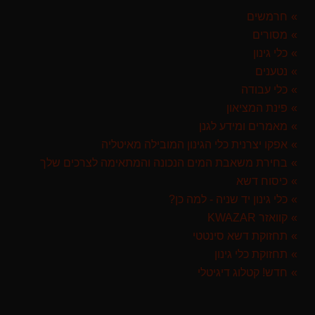
119.00 ₪
חרמשים
מסורים
מברג נטען היברו HYBRO H300
179.00 ₪
כלי גינון
נטענים
מרסס גב נטען שטוקר STOCKER BACKPACK SPRAYER 10L איטליה
כלי עבודה
589.00 ₪
פינת המציאון
מפוח חשמלי נושף יונק וגורס הארי HARRY LSN 2900
מאמרים ומידע לגנן
499.00 ₪
אפקו יצרנית כלי הגינון המובילה מאיטליה
בחירת משאבת המים הנכונה והמתאימה לצרכים שלך
ערכת כלי גינון לגובה הכוללת מוט גבהים טלסקופי 5 מטר, מסור, תוכי ומספרי גבהים גדר חי גרלנד GARLAND באנדל האדסון
כיסוח דשא
999.00 ₪
כלי גינון יד שניה - למה כן?
קוואזר KWAZAR
תחזוקת דשא סינטטי
תחזוקת כלי גינון
חדש! קטלוג דיגיטלי