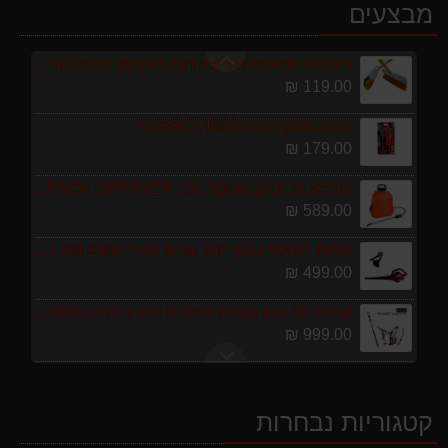
מגזמת נטענת | גוזם גדר חיה נטען GARLAND SET KEEPER 20V 252-V23 גוף בלבד
מבצעים
299.00 ₪
מגרטא מטאטא מגרפה דגם האדסון מבית GARLAND ספרד
119.00 ₪
מברג נטען היברו HYBRO H300
179.00 ₪
מרסס גב נטען שטוקר STOCKER BACKPACK SPRAYER 10L איטליה
589.00 ₪
מפוח חשמלי נושף יונק וגורס הארי HARRY LSN 2900
499.00 ₪
ערכת כלי גינון לגובה הכוללת מוט גבהים טלסקופי 5 מטר, מסור, תוכי ומספרי גבהים גדר חי גרלנד GARLAND באנדל האדסון
999.00 ₪
מגזמת נטענת | גוזם גדר חיה נטען GARLAND SET KEEPER 20V 252-V23 גוף בלבד
299.00 ₪
קטגוריות נבחרות
מגרטא מטאטא מגרפה דגם האדסון מבית GARLAND ספרד