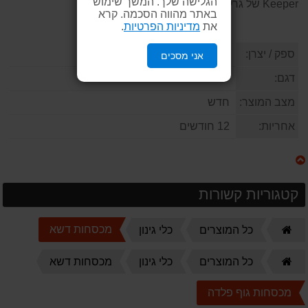
הגלישה שלך. המשך שימוש
Keeper של גרלנד
באתר מהווה הסכמה. קרא
את
מדיניות הפרטיות
.
ספק / יצרן:
GARLAND
אני מסכים
דגם:
KEEPER40V 590-V19
מצב המוצר:
חדש
אחריות:
12 חודשים
קטגוריות קשורות
דף
מכסחות דשא
כל המוצרים
כלי גינון
הבית
דף
כל המוצרים
כלי גינון
מכסחות דשא
הבית
מכסחות גוף פלדה