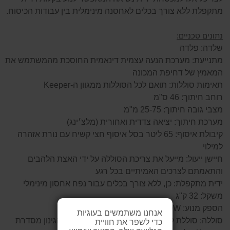
מתקפלת ללא צורך בכלים לאחסנה מינימלית בין עבודות הכיסוח.
נתונים טכניים:
שלדה: פלדה
מתנייעת: מערכת הנעה עצמית דינאמית החוסכת מהמשתמש את
המאמץ של דחיפת המכונה
תאימות סוללות: תואם לכל הסוללות ממגוון ה-Keeper
רוחב חיתוך: 46 ס"מ
מצבי גובה חיתוך: 25-75 מ"מ
מערכת חיתוך: יציאה צדדית ואחורית (מלצ׳ינג)
קיבולת איסוף: 65 ליטר בסל איסוף חצי קשיח עם נורת אזהרה
למילוי
חיישן ייעול: מייעל את צריכת הסוללה על ידי האצת הלהבים
והתאמתם לצרכים האמיתיים בכל רגע
ידית מתקפלת: כן, ללא צורך בכלים עבור נפח אחסון מינימלי
משקל: 32 ק"ג
הספק מנוע: 1200W
אנחנו משתמשים בעוגיות
סוללה: סוללת ליתיום-יון 40V המתאימה לכל כלי הגינון מסדרת
כדי לשפר את חוויית