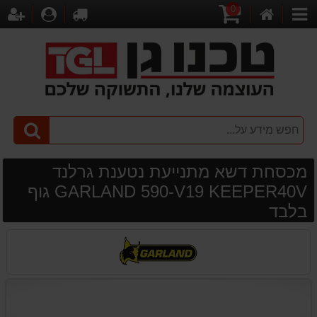
0
דף
עגלת
לקופה
התחברו
הר
קטגוריות
הבית
קניות
מכסחת דשא מתנייעת נטענת גרלנד
GARLAND 590-V19 KEEPER40V גוף
בלבד