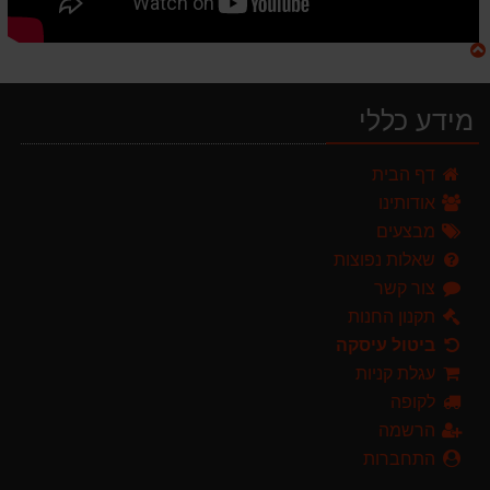
מידע כללי
מגרטא מטאטא מגרפה דגם האדסון מבית GARLAND ספרד
דף הבית
119.00 ₪
אודותינו
מברג נטען היברו HYBRO H300
מבצעים
179.00 ₪
שאלות נפוצות
צור קשר
מרסס גב נטען שטוקר STOCKER BACKPACK SPRAYER 10L איטליה
589.00 ₪
תקנון החנות
ביטול עיסקה
מפוח חשמלי נושף יונק וגורס הארי HARRY LSN 2900
עגלת קניות
499.00 ₪
לקופה
ערכת כלי גינון לגובה הכוללת מוט גבהים טלסקופי 5 מטר, מסור, תוכי ומספרי גבהים גדר חי גרלנד GARLAND באנדל האדסון
הרשמה
999.00 ₪
התחברות