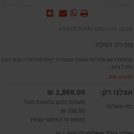
הדפס
WhatsApp
שאל
שלח
-
אותנו
לחבר
שאל
על
מק"ט: KEEPER40V 590-V19
אותנו
המוצר
על
מכירה רגילה
המוצר
מכסחת דשא מתנייעת נטענת עוצמתית, יעילה ואידיאלית עבור גינות
בגודל בינוני.
למפרט מלא...
אצלנו רק:
1,869.00 ₪
משלוח חינם בהזמנה מעל
דמי משלוח:
299.00 ₪
(אפשרות לאיסוף עצמי)
סה"כ כולל משלוח:
1,869.00 ₪