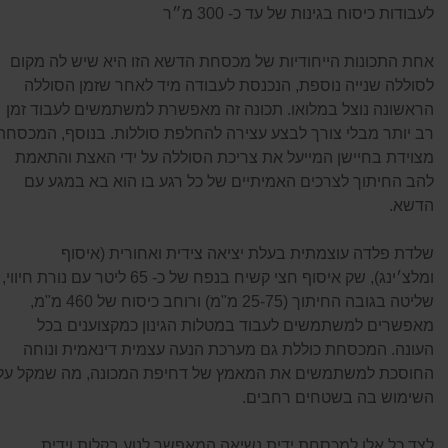
לעבודות כיסוח בגינות של עד כ- 300 מ״ר
אחת התכונות הייחודיות של מכסחת הדשא הזו היא שיש לה מקום
לסוללה שנייה נוספת, הנכנסת לעבודה מיד לאחר שזמן הסוללה
הראשונה נוצל במלואו. תכונה זה מאפשרת למשתמשים לעבוד זמן
רב יותר מבלי צורך לבצע עצירה להחלפת סוללות. בנוסף, המכסחת
מצוידת בחיישן המייעל את צריכת הסוללה על ידי האצת והתאמת
להב החיתוך לצרכים האמיתיים של כל רגע בו הוא בא במגע עם
הדשא.
שלדת פלדה עוצמתית בעלת יציאה צידית ואחורית (איסוף
ומלצ׳ינג), שק איסוף חצי קשיח בנפח של כ- 65 ליטר עם נורת חיווי,
שליטה בגובה החיתוך (25-75 מ"מ) ורוחב כיסוח של 460 מ"מ,
מאפשרים למשתמשים לעבוד במטלות הגינון כמקצוענים בכל
העונה. המכסחת כוללת גם מערכת הנעה עצמית דינאמית ונוחה
החוסכת למשתמשים את המאמץ של דחיפת המכונה, מה שמקל על
השימוש בה בשטחים רחבים.
לצד כל אלו למכסחת ידית נשיאה המאפשר לנוע בקלות וידית