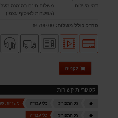
דמי משלוח:
משלוח חינם בהזמנה מעל 299.00 ₪
(אפשרות לאיסוף עצמי)
סה"כ כולל משלוח:
799.00 ₪
לחץ
לחץ
יבואן
משלוח
ש
חינם
לאפשרויות
לצפיה
רשמי
חינם
מ
תשלומים
בסרטון
מוצר
לקנייה
קטגוריות קשורות
דף
משחזות שר
כל המוצרים
כלי עבודה
הבית
דף
כלי עבודה
כל המוצרים