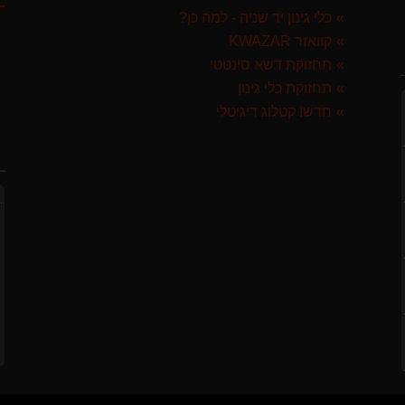
כלי גינון יד שניה - למה כן?
קוואזר KWAZAR
תחזוקת דשא סינטטי
תחזוקת כלי גינון
חדש! קטלוג דיגיטלי
ח
GARLAN באנדל האדסון
 ספרד
לבד
ST איטליה