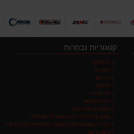
קטגוריות נבחרות
י
חרמשים
מסורים
GARLAN באנדל האדסון
כלי גינון
נטענים
כלי עבודה
 ספרד
פינת המציאון
מאמרים ומידע לגנן
לבד
אפקו יצרנית כלי הגינון המובילה מאיטליה
בחירת משאבת המים הנכונה והמתאימה לצרכים שלך
ק
ST איטליה
כיסוח דשא