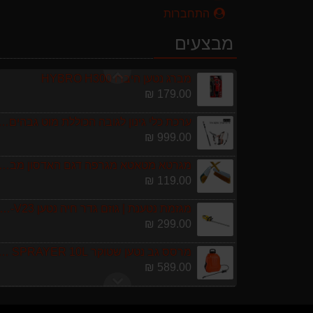
589.00 ₪
התחברות
מפוח חשמלי נושף יונק וגורס הארי HARRY LSN 2900
מבצעים
499.00 ₪
מברג נטען היברו HYBRO H300
179.00 ₪
ערכת כלי גינון לגובה הכוללת מוט גבהים טלסקופי 5 מטר, מסור, תוכי ומספרי גבהים גדר חי גרלנד D
999.00 ₪
מגרטא מטאטא מגרפה דגם האדסון מבית GARLAND
119.00 ₪
מגזמת נטענת | גוזם גדר חיה נטען GARLAND SET KEEPER 20V 252-V23 גוף ב
299.00 ₪
מרסס גב נטען שטוקר OCKER BACKPACK SPRAYER 10L
589.00 ₪
מפוח חשמלי נושף יונק וגורס הארי HARRY LSN 2900
499.00 ₪