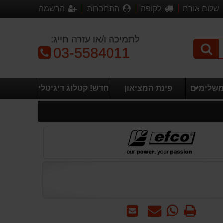
שלום אורח
לקופה
התחברות
הרשמה
לתמיכה ו/או עזרה חייג:
טלפון:
03-5584011
משלימים
פינת המציאון
חדש! קטלוג דיגיטלי
הדפס
WhatsApp
שאל
שלח
-
אותנו
לחבר