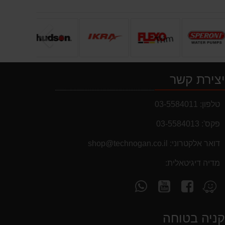
הבא
צירת קשר
טלפון:
03-5584011
פקס':
03-5584013
מבצעים והנחות
דואר אלקטרוני:
shop@technogan.co.il
בחול המועד פסח 2025 יתעדכנו המוצרים
מדיה דיגיטאלית:
בקטגוריות המבצעים באופן יומי
עקוב
עקוב
פנה
מצא
אחרינו
אחרינו
אלינו
אותנו
ב-
ב-
ב-
ב-
ניה בטוחה
WhatsApp
YouTube
facebook
Waze