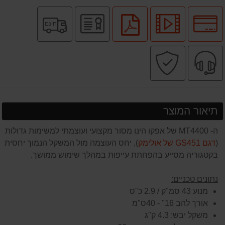
לחץ
לחץ
יבואן
משלוח
לחץ
חינם
לאפשרויות
לצפיה
רשמי
חינם
להורדת
תשלומים
בסרטון
קובץ
שירות
קניה
מוצר
PDF
מקצועי
בטוחה
תיאור המוצר
ה- MT4400 של אפקו הינו מסור מקצועי ועוצמתי למשימות גדולות
(
דגם GS451 של אולימק
), יחס העוצמה מול המשקל הנמוך יחסית
בקטגוריה מסייע בהפחתת עייפות במהלך שימוש ממושך.
נתונים טכניים:
מנוע 43 סמ"ק / 2.9 כ"ס
אורך להב 16" - 40ס"מ
משקל יבש: 4.3 ק"ג