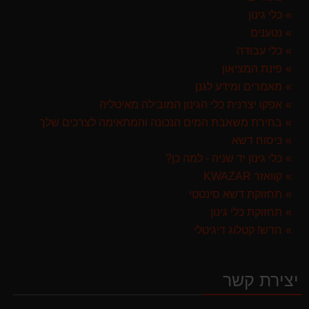
299.00 ₪
כלי גינון
נטענים
מרסס גב נטען שטוקר STOCKER BACKPACK SPRAYER 10L איטליה
כלי עבודה
589.00 ₪
פינת המציאון
מגרטא מטאטא מגרפה דגם האדסון מבית GARLAND ספרד
מאמרים ומידע לגנן
119.00 ₪
אפקו יצרנית כלי הגינון המובילה מאיטליה
בחירת משאבת המים הנכונה והמתאימה לצרכים שלך
מברג נטען היברו HYBRO H300
כיסוח דשא
179.00 ₪
כלי גינון יד שניה - למה כן?
קוואזר KWAZAR
תחזוקת דשא סינטטי
תחזוקת כלי גינון
חדש! קטלוג דיגיטלי
יצירת קשר