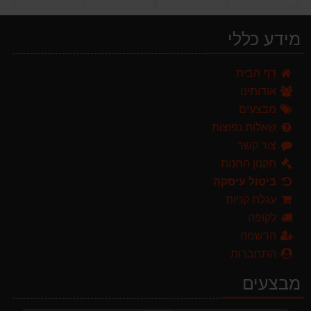
מידע כללי
מפוח חשמלי נושף יונק וגורס הארי HARRY LSN 2900
דף הבית
499.00 ₪
אודותינו
מגזמת נטענת | גוזם גדר חיה נטען GARLAND SET KEEPER 20V 252-V23 גוף בלבד
מבצעים
299.00 ₪
שאלות נפוצות
צור קשר
מרסס גב נטען שטוקר STOCKER BACKPACK SPRAYER 10L איטליה
589.00 ₪
תקנון החנות
ביטול עיסקה
מגרטא מטאטא מגרפה דגם האדסון מבית GARLAND ספרד
עגלת קניות
119.00 ₪
לקופה
מברג נטען היברו HYBRO H300
הרשמה
179.00 ₪
התחברות
ערכת כלי גינון לגובה הכוללת מוט גבהים טלסקופי 5 מטר, מסור, תוכי ומספרי גבהים גדר חי גרלנד GARLAND באנדל האדסון
מבצעים
999.00 ₪