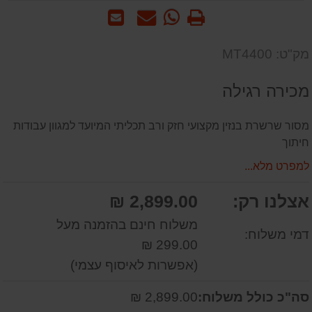
הדפס
WhatsApp
שאל
שלח
-
אותנו
לחבר
שאל
על
מק"ט: MT4400
אותנו
המוצר
על
מכירה רגילה
המוצר
מסור שרשרת בנזין מקצועי חזק ורב תכליתי המיועד למגוון עבודות
חיתוך
למפרט מלא...
אצלנו רק:
2,899.00 ₪
משלוח חינם בהזמנה מעל
דמי משלוח:
299.00 ₪
(אפשרות לאיסוף עצמי)
סה"כ כולל משלוח:
2,899.00 ₪