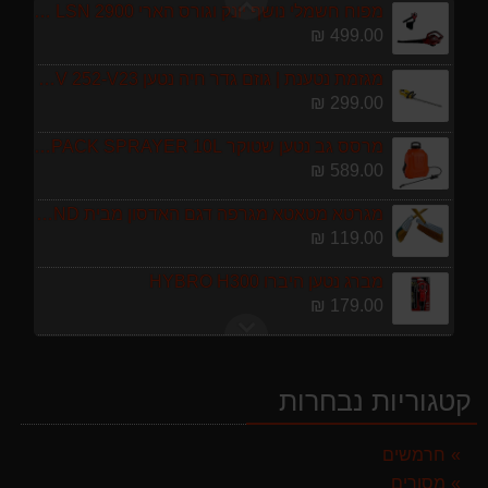
מפוח חשמלי נושף יונק וגורס הארי HARRY LSN 2900
499.00 ₪
מגזמת נטענת | גוזם גדר חיה נטען GARLAND SET KEEPER 20V 252-V23 גוף בלבד
299.00 ₪
מרסס גב נטען שטוקר STOCKER BACKPACK SPRAYER 10L איטליה
589.00 ₪
מגרטא מטאטא מגרפה דגם האדסון מבית GARLAND ספרד
119.00 ₪
מברג נטען היברו HYBRO H300
179.00 ₪
ערכת כלי גינון לגובה הכוללת מוט גבהים טלסקופי 5 מטר, מסור, תוכי ומספרי גבהים גדר חי גרלנד GARLAND באנדל האדסון
999.00 ₪
קטגוריות נבחרות
מפוח חשמלי נושף יונק וגורס הארי HARRY LSN 2900
499.00 ₪
חרמשים
מסורים
מגזמת נטענת | גוזם גדר חיה נטען GARLAND SET KEEPER 20V 252-V23 גוף בלבד