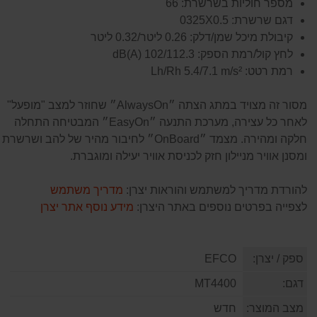
מספר חוליות בשרשרת: 66
דגם שרשרת: 0325X0.5
קיבולת מיכל שמן/דלק: 0.26 ליטר/0.32 ליטר
לחץ קול/רמת הספק: 102/112.3 dB(A)
רמת רטט: Lh/Rh 5.4/7.1 m/s²
מסור זה מצויד במתג הצתה ״AlwaysOn״ שחוזר למצב "מופעל"
לאחר כל עצירה, מערכת התנעה ״EasyOn״ המבטיחה התחלה
חלקה ומהירה. מצמד ״OnBoard״ לחיבור מהיר של להב ושרשרת
ומסנן אוויר מניילון חזק לכניסת אוויר יעילה ומוגברת.
להורדת מדריך למשתמש והוראות יצרן:
מדריך משתמש
לצפייה בפרטים נוספים באתר היצרן:
מידע נוסף אתר יצרן
ספק / יצרן:
EFCO
דגם:
MT4400
מצב המוצר:
חדש