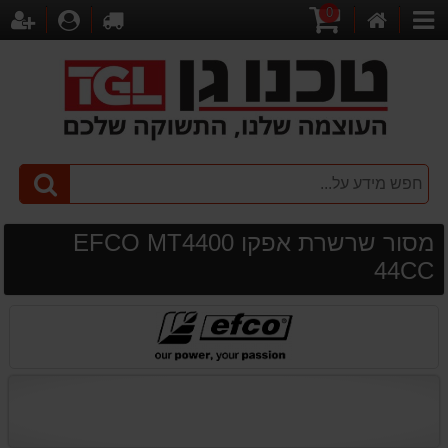
0
דף
עגלת
לקופה
התחברו
הר
קטגוריות
הבית
קניות
מסור שרשרת אפקו EFCO MT4400
44CC