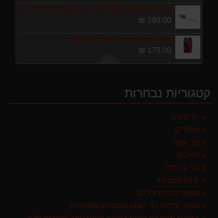
מגזמת נטענת | גוזם גדר חיה נטען GARLAND SET KEEPER 20V 252-V23 גוף בלבד
299.00 ₪
מברג נטען היברו HYBRO H300
179.00 ₪
מגרטא מטאטא מגרפה דגם האדסון מבית GARLAND ספרד
119.00 ₪
קטגוריות נבחרות
ערכת כלי גינון לגובה הכוללת מוט גבהים טלסקופי 5 מטר, מסור, תוכי ומספרי גבהים גדר חי גרלנד GARLAND באנדל האדסון
999.00 ₪
חרמשים
מסורים
מפוח חשמלי נושף יונק וגורס הארי HARRY LSN 2900
499.00 ₪
כלי גינון
נטענים
מרסס גב נטען שטוקר STOCKER BACKPACK SPRAYER 10L איטליה
כלי עבודה
589.00 ₪
פינת המציאון
מגזמת נטענת | גוזם גדר חיה נטען GARLAND SET KEEPER 20V 252-V23 גוף בלבד
מאמרים ומידע לגנן
299.00 ₪
אפקו יצרנית כלי הגינון המובילה מאיטליה