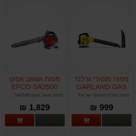
מפוח מוטורי גרלנד
מפוח ושואב אפקו
EFCO SA2500
GARLAND GAS
500 G-V18
מפוח העלים המוטורי של גרלנד הוא מפוח קל משקל וקומפקטי המונע על ידי מנוע בנזין בנפח 25.4 סמ"ק המייצר מהירות אוויר מרבית של 250 קמ"ש ונפח אוויר של 12 מ"ק/דקה, מה שהופך אותו למתאים לפינוי יעיל של עלים ופסולת בשטחים רחבים.
מפוח ושואב אפקו EFCO SA2500 תוצרת איטליה
1,829 ₪
999 ₪
פרטים נוספים
פרטים נוספים