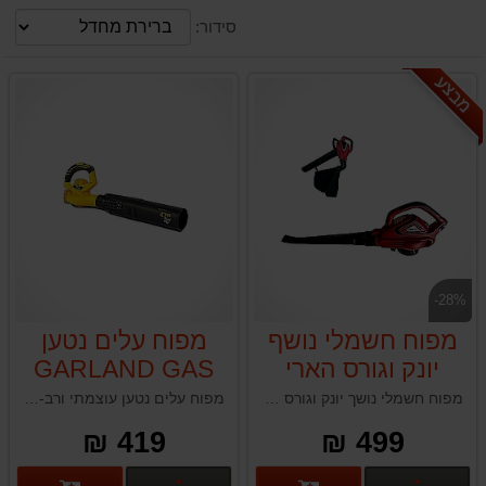
סידור:
מבצע
-28%
מפוח חשמלי נושף
מפוח עלים נטען
יונק וגורס הארי
GARLAND GAS
KEEPER 20V
HARRY LSN
מפוח חשמלי נושך יונק וגורס הארי HARRY LSN 2900
מפוח עלים נטען עוצמתי ורב-תכליתי המיועד לניקוי יעיל של עלים ופסולת. המפוח מצויד במנוע עוצמתי בהספק של 500W, שש מהירויות מתכווננות ועיצוב קומפקטי המקל על האחסון, מה שהופך אותו לאידיאלי למשימות גינון שונות ומגוונות.
2900
209-V23 גוף בלבד
419 ₪
499 ₪