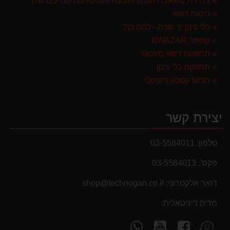
בחירת משאבת המים הנכונה והמתאימה לצרכים שלך
מברג נטען היברו HYBRO H300
כיסוח דשא
179.00 ₪
כלי גינון יד שניה - למה כן?
קוואזר KWAZAR
תחזוקת דשא סינטטי
תחזוקת כלי גינון
חדש! קטלוג דיגיטלי
יצירת קשר
טלפון:
03-5584011
פקס':
03-5584013
מבצעים והנחות
דואר אלקטרוני:
shop@technogan.co.il
בחול המועד פסח 2025 יתעדכנו המוצרים בקטגוריות
מדיה דיגיטאלית:
המבצעים באופן יומי
עקוב
עקוב
פנה
מצא