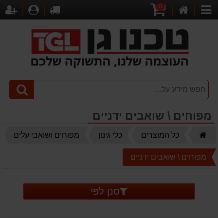
0
דף
עגלת
לקופה
התחברו
הר
קטגוריות
הבית
קניות
מפוחים \ שואבים ידניים
דף
כל המוצרים
כלי גינון
מפוחים ושואבי עלים
הבית
מפוחים \ שואבים ידניים
סנן לפי