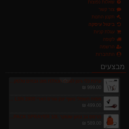
שאלות נפוצות
צור קשר
מרסס גב נטען שטוקר STOCKER BACKPACK SPRAYER 10L איטליה
589.00 ₪
תקנון החנות
ביטול עיסקה
מגזמת נטענת | גוזם גדר חיה נטען GARLAND SET KEEPER 20V 252-V23 גוף בלבד
עגלת קניות
299.00 ₪
לקופה
מברג נטען היברו HYBRO H300
הרשמה
179.00 ₪
התחברות
מגרטא מטאטא מגרפה דגם האדסון מבית GARLAND ספרד
מבצעים
119.00 ₪
ערכת כלי גינון לגובה הכוללת מוט גבהים טלסקופי 5 מטר, מסור, תוכי ומספרי גבהים גדר חי גרלנד GARLAND באנדל האדסון
999.00 ₪
מפוח חשמלי נושף יונק וגורס הארי HARRY LSN 2900
499.00 ₪
מרסס גב נטען שטוקר STOCKER BACKPACK SPRAYER 10L איטליה
589.00 ₪