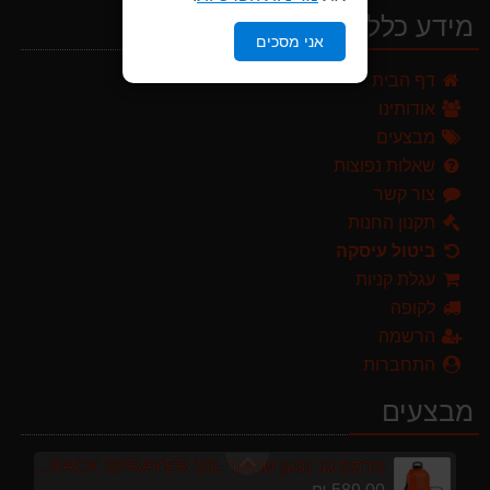
מידע כללי
אני מסכים
מרסס גב נטען שטוקר STOCKER BACKPACK SPRAYER 10L איטליה
דף הבית
589.00 ₪
אודותינו
מגזמת נטענת | גוזם גדר חיה נטען GARLAND SET KEEPER 20V 252-V23 גוף בלבד
מבצעים
299.00 ₪
שאלות נפוצות
צור קשר
ערכת כלי גינון לגובה הכוללת מוט גבהים טלסקופי 5 מטר, מסור, תוכי ומספרי גבהים גדר חי גרלנד GARLAND באנדל האדסון
999.00 ₪
תקנון החנות
ביטול עיסקה
מגרטא מטאטא מגרפה דגם האדסון מבית GARLAND ספרד
עגלת קניות
119.00 ₪
לקופה
מברג נטען היברו HYBRO H300
הרשמה
179.00 ₪
התחברות
מפוח חשמלי נושף יונק וגורס הארי HARRY LSN 2900
מבצעים
499.00 ₪
מרסס גב נטען שטוקר STOCKER BACKPACK SPRAYER 10L איטליה