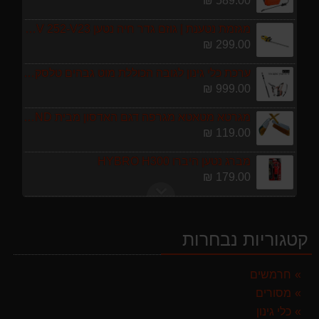
589.00 ₪
מגזמת נטענת | גוזם גדר חיה נטען GARLAND SET KEEPER 20V 252-V23 גוף בלבד
299.00 ₪
ערכת כלי גינון לגובה הכוללת מוט גבהים טלסקופי 5 מטר, מסור, תוכי ומספרי גבהים גדר חי גרלנד GARLAND באנדל האדסון
999.00 ₪
מגרטא מטאטא מגרפה דגם האדסון מבית GARLAND ספרד
119.00 ₪
מברג נטען היברו HYBRO H300
179.00 ₪
מפוח חשמלי נושף יונק וגורס הארי HARRY LSN 2900
499.00 ₪
קטגוריות נבחרות
מרסס גב נטען שטוקר STOCKER BACKPACK SPRAYER 10L איטליה
589.00 ₪
חרמשים
מסורים
מגזמת נטענת | גוזם גדר חיה נטען GARLAND SET KEEPER 20V 252-V23 גוף בלבד
299.00 ₪
כלי גינון