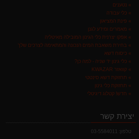
נטענים
ערכת כלי גינון לגובה הכוללת מוט גבהים טלסקופי 5 מטר, מסור, תוכי ומספרי גבהים גדר חי גרלנד GARLAND באנדל האדסון
כלי עבודה
999.00 ₪
פינת המציאון
מגרטא מטאטא מגרפה דגם האדסון מבית GARLAND ספרד
מאמרים ומידע לגנן
119.00 ₪
אפקו יצרנית כלי הגינון המובילה מאיטליה
בחירת משאבת המים הנכונה והמתאימה לצרכים שלך
מברג נטען היברו HYBRO H300
כיסוח דשא
179.00 ₪
כלי גינון יד שניה - למה כן?
קוואזר KWAZAR
תחזוקת דשא סינטטי
תחזוקת כלי גינון
חדש! קטלוג דיגיטלי
יצירת קשר
טלפון:
03-5584011