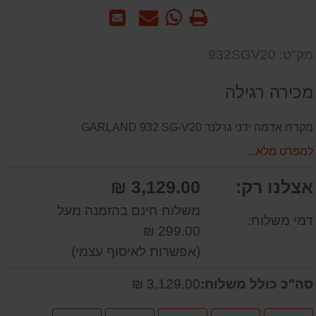
הדפס
WhatsApp
שאל
שלח
-
אותנו
לחבר
שאל
על
מק"ט: 932SGV20
אותנו
המוצר
על
מכירה רגילה
המוצר
מקדח אדמה ידני גרלנד GARLAND 932 SG-V20
למפרט מלא...
אצלנו רק:
3,129.00 ₪
משלוח חינם בהזמנה מעל
דמי משלוח:
299.00 ₪
(אפשרות לאיסוף עצמי)
סה"כ כולל משלוח:
3,129.00 ₪