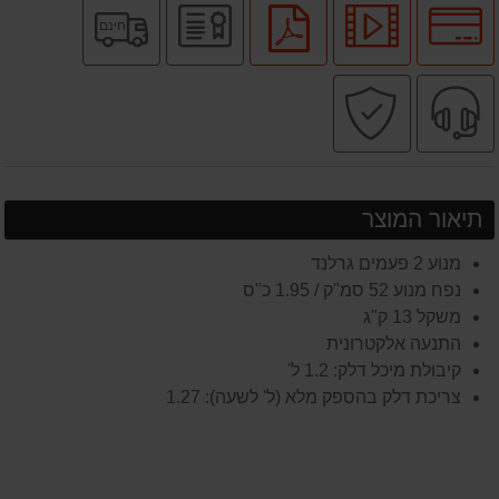
לחץ
לחץ
יבואן
משלוח
לחץ
חינם
לאפשרויות
לצפיה
רשמי
חינם
להורדת
תשלומים
בסרטון
קובץ
שירות
קניה
מוצר
PDF
מקצועי
בטוחה
תיאור המוצר
מנוע 2 פעמים גרלנד
נפח מנוע 52 סמ"ק / 1.95 כ"ס
משקל 13 ק"ג
התנעה אלקטרונית
קיבולת מיכל דלק: 1.2 ל'
צריכת דלק בהספק מלא (ל' לשעה): 1.27