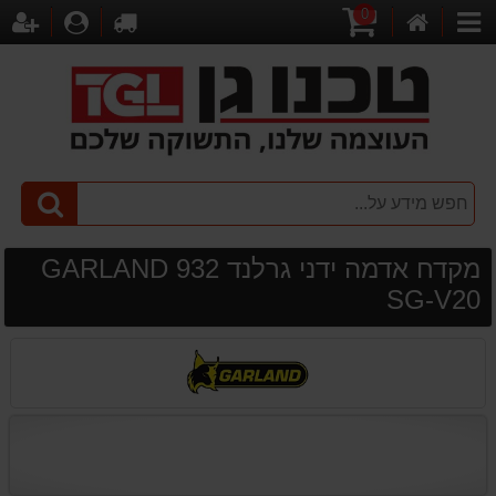
0
דף
עגלת
לקופה
התחברו
הר
קטגוריות
הבית
קניות
מקדח אדמה ידני גרלנד GARLAND 932
SG-V20