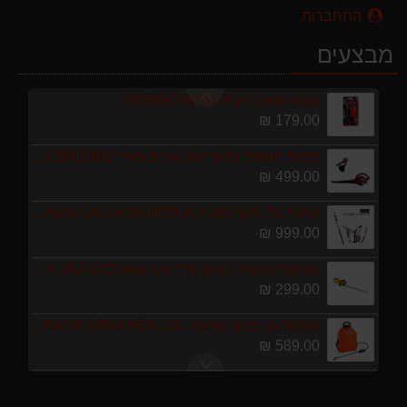
589.00 ₪
התחברות
מגרטא מטאטא מגרפה דגם האדסון מבית GARLAND ספרד
מבצעים
119.00 ₪
מברג נטען היברו HYBRO H300
179.00 ₪
מפוח חשמלי נושף יונק וגורס הארי HARRY LSN 2900
499.00 ₪
ערכת כלי גינון לגובה הכוללת מוט גבהים טלסקופי 5 מטר, מסור, תוכי ומספרי גבהים גדר חי גרלנד GARLAND באנדל האדסון
999.00 ₪
מגזמת נטענת | גוזם גדר חיה נטען GARLAND SET KEEPER 20V 252-V23 גוף בלבד
299.00 ₪
מרסס גב נטען שטוקר STOCKER BACKPACK SPRAYER 10L איטליה
589.00 ₪
מגרטא מטאטא מגרפה דגם האדסון מבית GARLAND ספרד
119.00 ₪