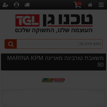
0
דף
עגלת
לקופה
התחברו
הר
קטגוריות
הבית
קניות
משאבת טורבינה מארינה MARINA KPM
80