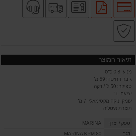
לחץ
יבואן
משלוח
שירות
לחץ
חינם
לאפשרויות
רשמי
חינם
מקצועי
להורדת
תשלומים
קובץ
קניה
PDF
בטוחה
תיאור המוצר
מנוע: 0.8 כ"ס
גובה דחיסה: 59 מ'
ספיקה: 50 ל' / דקה
יציאה: 1"
עומק יניקה מקסימאלי: 7 מ'
תוצרת איטליה
ספק / יצרן:
MARINA
דגם:
MARINA KPM 80