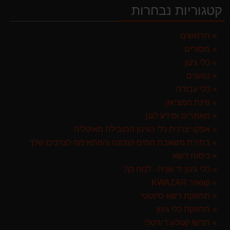
קטגוריות נבחרות
מברג נטען היברו HYBRO H300
179.00 ₪
חרמשים
מסורים
מפוח חשמלי נושף יונק וגורס הארי HARRY LSN 2900
499.00 ₪
כלי גינון
נטענים
ערכת כלי גינון לגובה הכוללת מוט גבהים טלסקופי 5 מטר, מסור, תוכי ומספרי גבהים גדר חי גרלנד GARLAND באנדל האדסון
כלי עבודה
999.00 ₪
פינת המציאון
מגזמת נטענת | גוזם גדר חיה נטען GARLAND SET KEEPER 20V 252-V23 גוף בלבד
מאמרים ומידע לגנן
299.00 ₪
אפקו יצרנית כלי הגינון המובילה מאיטליה
בחירת משאבת המים הנכונה והמתאימה לצרכים שלך
מרסס גב נטען שטוקר STOCKER BACKPACK SPRAYER 10L איטליה
כיסוח דשא
589.00 ₪
כלי גינון יד שניה - למה כן?
קוואזר KWAZAR
תחזוקת דשא סינטטי
תחזוקת כלי גינון
חדש! קטלוג דיגיטלי