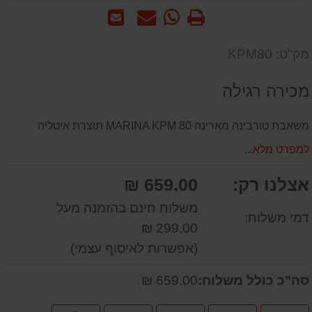
הדפס
WhatsApp
שאל
שלח
-
אותנו
לחבר
שאל
על
מק"ט: KPM80
אותנו
המוצר
על
מכירה רגילה
המוצר
משאבת טורבינה מארינה MARINA KPM 80 תוצרת איטליה
למפרט מלא...
אצלנו רק:
659.00 ₪
משלוח חינם בהזמנה מעל
דמי משלוח:
299.00 ₪
(אפשרות לאיסוף עצמי)
סה"כ כולל משלוח:
659.00 ₪