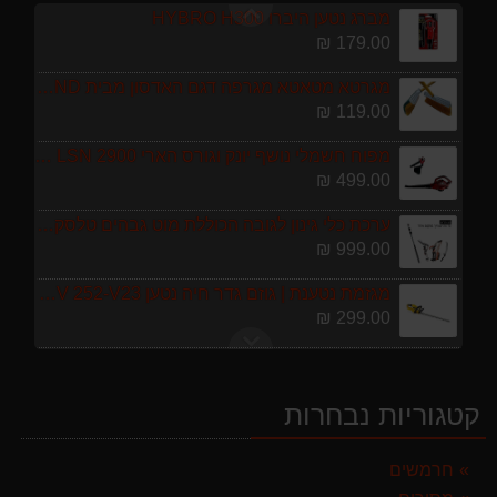
מברג נטען היברו HYBRO H300
179.00 ₪
מגרטא מטאטא מגרפה דגם האדסון מבית GARLAND ספרד
119.00 ₪
מפוח חשמלי נושף יונק וגורס הארי HARRY LSN 2900
499.00 ₪
ערכת כלי גינון לגובה הכוללת מוט גבהים טלסקופי 5 מטר, מסור, תוכי ומספרי גבהים גדר חי גרלנד GARLAND באנדל האדסון
999.00 ₪
מגזמת נטענת | גוזם גדר חיה נטען GARLAND SET KEEPER 20V 252-V23 גוף בלבד
299.00 ₪
מרסס גב נטען שטוקר STOCKER BACKPACK SPRAYER 10L איטליה
589.00 ₪
קטגוריות נבחרות
מברג נטען היברו HYBRO H300
179.00 ₪
חרמשים