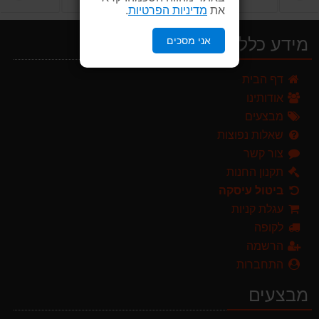
את
מדיניות הפרטיות
.
מידע כללי
אני מסכים
מברג נטען היברו HYBRO H300
דף הבית
179.00 ₪
אודותינו
מגרטא מטאטא מגרפה דגם האדסון מבית GARLAND ספרד
מבצעים
119.00 ₪
שאלות נפוצות
צור קשר
מפוח חשמלי נושף יונק וגורס הארי HARRY LSN 2900
499.00 ₪
תקנון החנות
ביטול עיסקה
ערכת כלי גינון לגובה הכוללת מוט גבהים טלסקופי 5 מטר, מסור, תוכי ומספרי גבהים גדר חי גרלנד GARLAND באנדל האדסון
עגלת קניות
999.00 ₪
לקופה
מגזמת נטענת | גוזם גדר חיה נטען GARLAND SET KEEPER 20V 252-V23 גוף בלבד
הרשמה
299.00 ₪
התחברות
מרסס גב נטען שטוקר STOCKER BACKPACK SPRAYER 10L איטליה
מבצעים
589.00 ₪