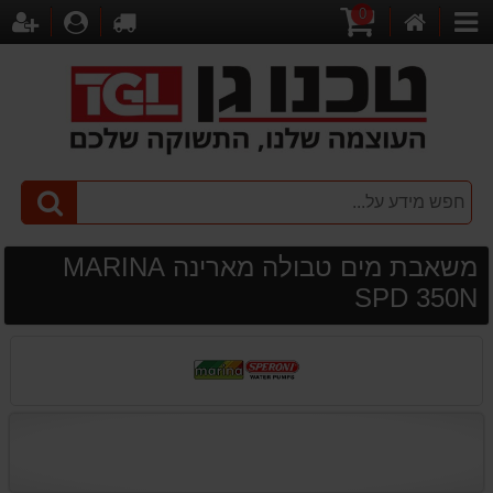
0
דף
עגלת
לקופה
התחברו
הר
קטגוריות
הבית
קניות
משאבת מים טבולה מארינה MARINA
SPD 350N