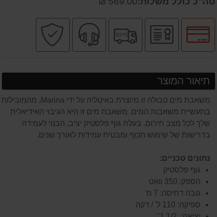
סה"כ כולל משלוח:
569.00 ₪
לחץ
יבואן
משלוח
שירות
קניה
חינם
לאפשרויות
רשמי
חינם
מקצועי
בטוחה
תשלומים
תיאור המוצר
משאבת מים טבולה זו מיוצרת באיטליה על ידי Marina, מהמובילות
בתעשיית משאבות המים. משאבת מים זו היא הגיבוי האידיאלית
שלך לכל מצב חירום. בעלת גוף פלסטיק יציב, הבנוי לעמידה
בדרישות של שימוש תכוף ומבטיח עמידות לאורך שנים.
נתונים טכניים:
גוף פלסטיק
הספק: 350 וואט
גובה דחיסה: 7 מ'
ספיקה: 110 ל' / דקה
יציאה: 1/2 1"