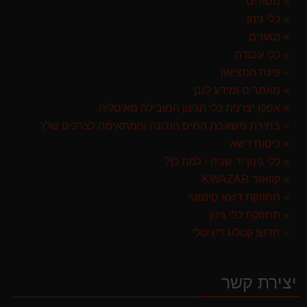
מסורים
מגרטא מטאטא מגרפה דגם האדסון מבית GARLAND ספרד
119.00 ₪
כלי גינון
נטענים
מפוח חשמלי נושף יונק וגורס הארי HARRY LSN 2900
כלי עבודה
499.00 ₪
פינת המציאון
ערכת כלי גינון לגובה הכוללת מוט גבהים טלסקופי 5 מטר, מסור, תוכי ומספרי גבהים גדר חי גרלנד GARLAND באנדל האדסון
מאמרים ומידע לגנן
999.00 ₪
אפקו יצרנית כלי הגינון המובילה מאיטליה
בחירת משאבת המים הנכונה והמתאימה לצרכים שלך
מגזמת נטענת | גוזם גדר חיה נטען GARLAND SET KEEPER 20V 252-V23 גוף בלבד
כיסוח דשא
299.00 ₪
כלי גינון יד שניה - למה כן?
קוואזר KWAZAR
תחזוקת דשא סינטטי
תחזוקת כלי גינון
חדש! קטלוג דיגיטלי
יצירת קשר