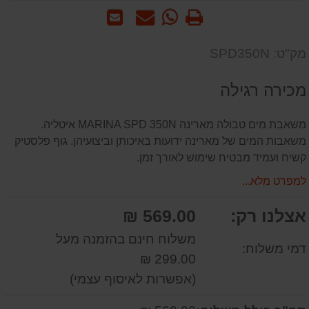
הדפס
WhatsApp
שאל
שלח
-
אותנו
לחבר
שאל
על
מק"ט: SPD350N
אותנו
המוצר
על
מכירה רגילה
המוצר
משאבת מים טבולה מארינה MARINA SPD 350N איטליה.
משאבות המים של מארינה ידועות באיכותן וביצועיהן. גוף פלסטיק
קשיח ועמיד מבטיח שימוש לאורך זמן.
למפרט מלא...
אצלנו רק:
569.00 ₪
משלוח חינם בהזמנה מעל
דמי משלוח:
299.00 ₪
(אפשרות לאיסוף עצמי)