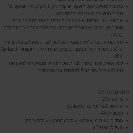
עיצוב קומפקטי וקל משקל: שוקלת רק 0.8 ק"ג, מה שמקל על
נוחות הנשיאה והעבודה הממושכת.
מחווני LED: נוריות LED מובנות מציגות את רמת הטעינה
הנוכחית, מה שמאפשר למשתמשים לעקוב אחר מצב הסוללה
בקלות.
תאימות אוניברסלית: תואמת לכל הכלים המופעלים באמצעות
סוללה מסדרת כלי הגינון הטענים מבית גרלנד Garland Keeper
20V.
ללא אפקט זיכרון: טכנולוגיית הליתיום-יון מאפשרת לטעון את
הסוללה בכל עת מבלי להפחית את הקיבולת.
נתונים טכניים:
מתח: 20V
סוג סוללה: ליתיום-יון (Li-ion)
קיבולת: 4Ah
ממדים: 12 ס"מ (אורך) x 8 ס"מ (רוחב) x 8 ס"מ (גובה)
משקל: 0.8 ק״ג