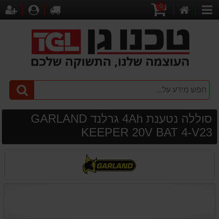
0
דף
עגלת
לקופה
התחברו
הר
קטגוריות
הבית
קניות
סוללה נטענת 4Ah גרלנד GARLAND
KEEPER 20V BAT 4-V23