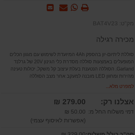
הדפס
WhatsApp
שאל
שלח
-
אותנו
לחבר
שאל
על
מק"ט: BAT4V23
אותנו
המוצר
על
מכירה רגילה
המוצר
סוללת ליתיום-יון בהספק 4Ah המיועדת לשימוש עם מגוון הכלים
המופעלים באמצעות סוללה מסדרת כלי הגינון 20V של גרלנד
Garland. הסוללה הנטענת בעלת עיצוב קל משקל, יכולות טעינה
מהירות ומחוון LED מובנה למעקב אחר מצב הסוללה
למפרט מלא...
אצלנו רק:
279.00 ₪
דמי משלוח החל מ:
50.00 ₪
(אפשרות לאיסוף עצמי)
סה"כ כולל משלוח:
329.00 ₪