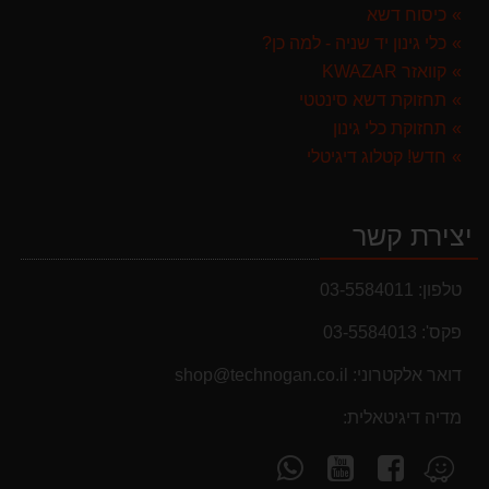
כיסוח דשא
999.00 ₪
כלי גינון יד שניה - למה כן?
קוואזר KWAZAR
תחזוקת דשא סינטטי
תחזוקת כלי גינון
חדש! קטלוג דיגיטלי
יצירת קשר
טלפון:
03-5584011
פקס':
03-5584013
מבצעים והנחות
דואר אלקטרוני:
shop@technogan.co.il
בחול המועד פסח 2025 יתעדכנו המוצרים בקטגוריות
מדיה דיגיטאלית:
המבצעים באופן יומי
עקוב
עקוב
פנה
מצא
אחרינו
אחרינו
אלינו
אותנו