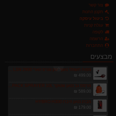
צור קשר
מברג נטען היברו HYBRO H300
179.00 ₪
תקנון החנות
ביטול עיסקה
מגרטא מטאטא מגרפה דגם האדסון מבית GARLAND ספרד
עגלת קניות
119.00 ₪
לקופה
ערכת כלי גינון לגובה הכוללת מוט גבהים טלסקופי 5 מטר, מסור, תוכי ומספרי גבהים גדר חי גרלנד GARLAND באנדל האדסון
הרשמה
999.00 ₪
התחברות
מגזמת נטענת | גוזם גדר חיה נטען GARLAND SET KEEPER 20V 252-V23 גוף בלבד
מבצעים
299.00 ₪
מפוח חשמלי נושף יונק וגורס הארי HARRY LSN 2900
499.00 ₪
מרסס גב נטען שטוקר STOCKER BACKPACK SPRAYER 10L איטליה
589.00 ₪
מברג נטען היברו HYBRO H300
179.00 ₪