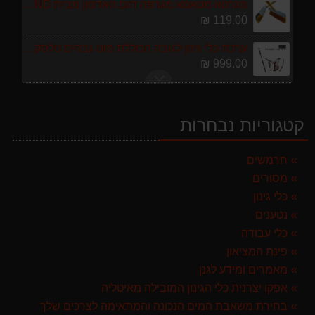
מגרטא מטאטא מגרפה דגם האדסון מבית GARLAND ספרד
119.00 ₪
ערכת כלי גינון לגובה הכוללת מוט גבהים טלסקופי 5 מטר, מסור, תוכי ומספרי גבהים גדר חי גרלנד GARLAND באנדל האדסון
999.00 ₪
מגזמת נטענת | גוזם גדר חיה נטען GARLAND SET KEEPER 20V 252-V23 גוף בלבד
299.00 ₪
קטגוריות נבחרות
מפוח חשמלי נושף יונק וגורס הארי HARRY LSN 2900
499.00 ₪
חרמשים
מסורים
מרסס גב נטען שטוקר STOCKER BACKPACK SPRAYER 10L איטליה
589.00 ₪
כלי גינון
נטענים
מברג נטען היברו HYBRO H300
כלי עבודה
179.00 ₪
פינת המציאון
מגרטא מטאטא מגרפה דגם האדסון מבית GARLAND ספרד
מאמרים ומידע לגנן
119.00 ₪
אפקו יצרנית כלי הגינון המובילה מאיטליה
בחירת משאבת המים הנכונה והמתאימה לצרכים שלך
ערכת כלי גינון לגובה הכוללת מוט גבהים טלסקופי 5 מטר, מסור, תוכי ומספרי גבהים גדר חי גרלנד GARLAND באנדל האדסון