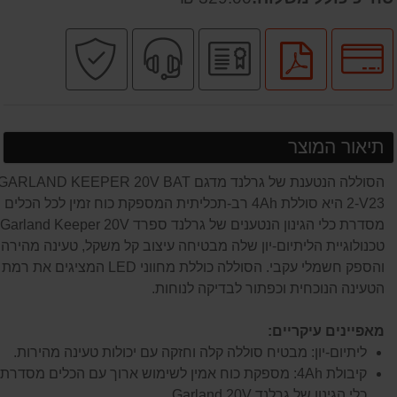
לחץ
יבואן
שירות
קניה
לחץ
לאפשרויות
רשמי
מקצועי
בטוחה
להורדת
תשלומים
קובץ
PDF
תיאור המוצר
הסוללה הנטענת של גרלנד מדגם GARLAND KEEPER 20V BAT
2-V23 היא סוללת 4Ah רב-תכליתית המספקת כוח זמין לכל הכלים
טכנולוגיית הליתיום-יון שלה מבטיחה עיצוב קל משקל, טעינה מהירה
והספק חשמלי עקבי. הסוללה כוללת מחווני LED המציגים את רמת
הטעינה הנוכחית וכפתור לבדיקה לנוחות.
מאפיינים עיקריים:
ליתיום-יון: מבטיח סוללה קלה וחזקה עם יכולות טעינה מהירות.
קיבולת 4Ah: מספקת כוח אמין לשימוש ארוך עם הכלים מסדרת
כלי הגינון של גרלנד Garland 20V.