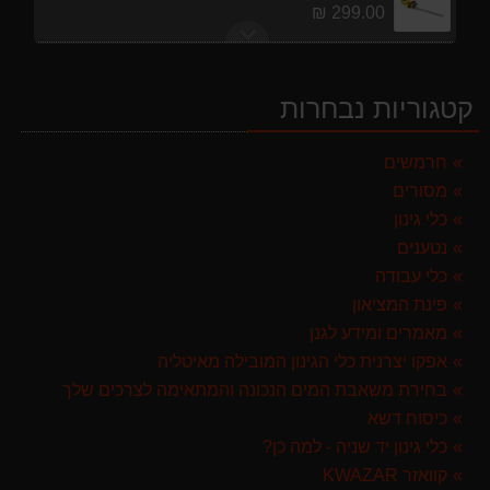
מברג נטען היברו HYBRO H300
179.00 ₪
מפוח חשמלי נושף יונק וגורס הארי HARRY LSN 2900
499.00 ₪
קטגוריות נבחרות
מרסס גב נטען שטוקר STOCKER BACKPACK SPRAYER 10L איטליה
589.00 ₪
חרמשים
מסורים
ערכת כלי גינון לגובה הכוללת מוט גבהים טלסקופי 5 מטר, מסור, תוכי ומספרי גבהים גדר חי גרלנד GARLAND באנדל האדסון
כלי גינון
999.00 ₪
נטענים
מגרטא מטאטא מגרפה דגם האדסון מבית GARLAND ספרד
כלי עבודה
119.00 ₪
פינת המציאון
מאמרים ומידע לגנן
מגזמת נטענת | גוזם גדר חיה נטען GARLAND SET KEEPER 20V 252-V23 גוף בלבד
אפקו יצרנית כלי הגינון המובילה מאיטליה
299.00 ₪
בחירת משאבת המים הנכונה והמתאימה לצרכים שלך
כיסוח דשא
כלי גינון יד שניה - למה כן?
קוואזר KWAZAR