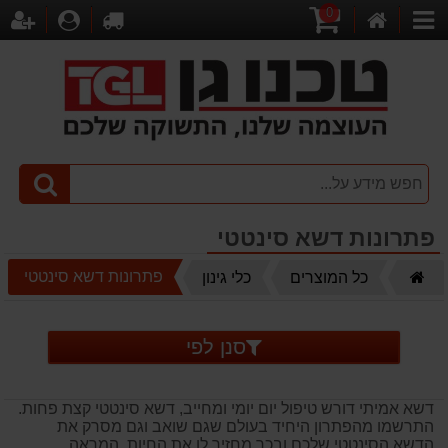
0
דף
עגלת
לקופה
התחברו
הר
קטגוריות
הבית
קניות
פתרונות דשא סינטטי
דף
פתרונות דשא סינטטי
כל המוצרים
כלי גינון
הבית
סנן לפי
דשא אמיתי דורש טיפול יום יומי ומחייב, דשא סינטטי קצת פחות.
התרשמו מהפתרון היחיד בעולם שגם שואב וגם מסרק את
הדשא הסינטטי שלכם ובכך מחזיר לו את החיות, המראה