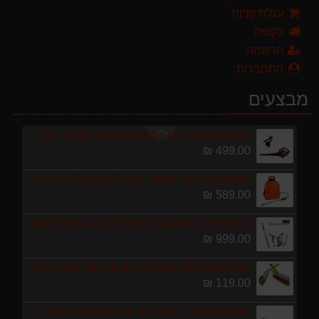
מגזמת נטענת | גוזם גדר חיה נטען GARLAND SET KEEPER 20V 252-V23 גוף בלבד
עגלת קניות
299.00 ₪
לקופה
הרשמה
מברג נטען היברו HYBRO H300
התחברות
179.00 ₪
מבצעים
מפוח חשמלי נושף יונק וגורס הארי HARRY LSN 2900
499.00 ₪
מרסס גב נטען שטוקר STOCKER BACKPACK SPRAYER 10L איטליה
589.00 ₪
ערכת כלי גינון לגובה הכוללת מוט גבהים טלסקופי 5 מטר, מסור, תוכי ומספרי גבהים גדר חי גרלנד GARLAND באנדל האדסון
999.00 ₪
מגרטא מטאטא מגרפה דגם האדסון מבית GARLAND ספרד
119.00 ₪
מגזמת נטענת | גוזם גדר חיה נטען GARLAND SET KEEPER 20V 252-V23 גוף בלבד
299.00 ₪