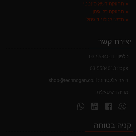
תחזוקת דשא סינטטי
תחזוקת כלי גינון
חדש! קטלוג דיגיטלי
יצירת קשר
טלפון:
03-5584011
פקס':
03-5584013
מבצעים והנחות
דואר אלקטרוני:
shop@technogan.co.il
בחול המועד פסח 2025 יתעדכנו המוצרים בקטגוריות
מדיה דיגיטאלית:
המבצעים באופן יומי
עקוב
עקוב
פנה
מצא
אחרינו
אחרינו
אלינו
אותנו
ב-
ב-
ב-
ב-
קניה בטוחה
WhatsApp
YouTube
facebook
Waze