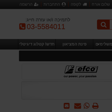
שלום אורח
לקופה
התחברות
הרשמה
לתמיכה ו/או עזרה חייג:
טלפון:
03-5584011
משלימים
פינת המציאון
חדש! קטלוג דיגיטלי
הדפס
WhatsApp
שאל
שלח
-
אותנו
לחבר