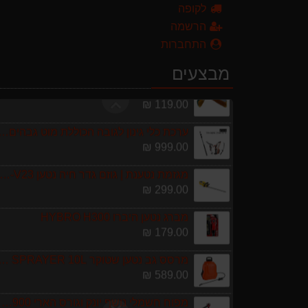
לקופה
מפוח חשמלי נושף יונק וגורס הארי HARRY LSN 2900
הרשמה
499.00 ₪
התחברות
מגרטא מטאטא מגרפה דגם האדסון מבית GARLAND
מבצעים
119.00 ₪
ערכת כלי גינון לגובה הכוללת מוט גבהים טלסקופי 5 מטר, מסור, תוכי ומספרי גבהים גדר חי גרלנד D
999.00 ₪
מגזמת נטענת | גוזם גדר חיה נטען GARLAND SET KEEPER 20V 252-V23 גוף ב
299.00 ₪
מברג נטען היברו HYBRO H300
179.00 ₪
מרסס גב נטען שטוקר OCKER BACKPACK SPRAYER 10L
589.00 ₪
מפוח חשמלי נושף יונק וגורס הארי HARRY LSN 2900
499.00 ₪