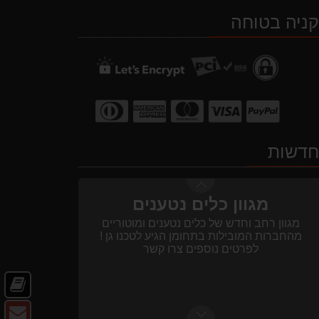
ב-
ב-
ב-
ב-
ניה בטוחה
WhatsApp
YouTube
facebook
Waze
מבצעים והנחות
בחול המועד פסח 2025 יתעדכנו המוצרים
בקטגוריות המבצעים באופן יומי
דשות
מגוון כלים נטענים
מגוון רחב וחדש של כלים נטענים ומוטוריים
מהחברות המובילות בתחומן הגיע לטכנו גן !
לפרטים נוספים צרו קשר
חד
קט
צו