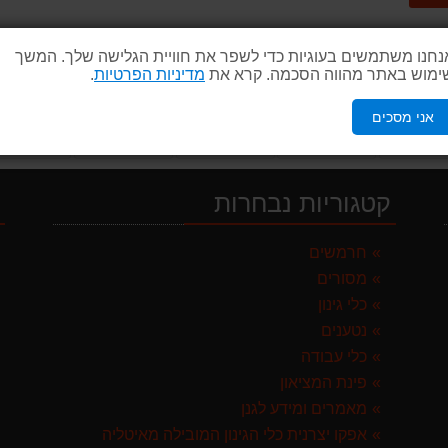
ST איטליה
נחנו משתמשים בעוגיות כדי לשפר את חוויית הגלישה שלך. המשך
ימוש באתר מהווה הסכמה. קרא את
מדיניות הפרטיות
.
אני מסכים
 ספרד
קטגוריות נבחרות
י
GARLAN באנדל האדסון
חרמשים
מסורים
לבד
כלי גינון
נטענים
כלי עבודה
פינת המציאון
מאמרים ומידע לגנן
ST איטליה
אפקו יצרנית כלי הגינון המובילה מאיטליה