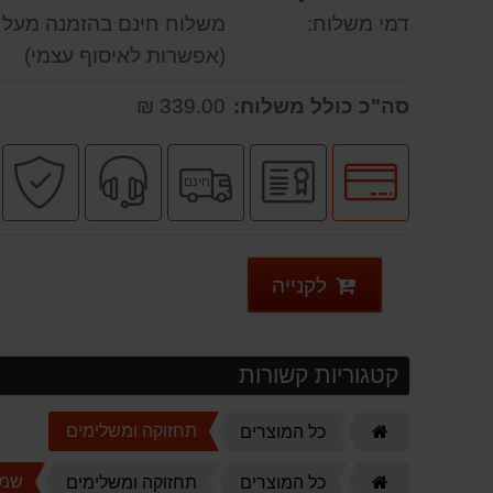
דמי משלוח:
משלוח חינם בהזמנה מעל 299.00 ₪
(אפשרות לאיסוף עצמי)
סה"כ כולל משלוח:
339.00 ₪
לחץ
יבואן
משלוח
שירות
ק
חינם
לאפשרויות
רשמי
חינם
מקצועי
ב
תשלומים
לקנייה
קטגוריות קשורות
דף
תחזוקה ומשלימים
כל המוצרים
הבית
מברג נטען היברו HYBRO H300
דף
שמנ
כל המוצרים
תחזוקה ומשלימים