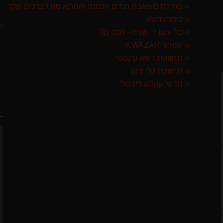
בחירת משאבת המים הנכונה והמתאימה לצרכים שלך
ק
כיסוח דשא
כלי גינון יד שניה - למה כן?
קוואזר KWAZAR
 ספרד
תחזוקת דשא סינטטי
תחזוקת כלי גינון
GARLAN באנדל האדסון
חדש! קטלוג דיגיטלי
ח
לבד
ST איטליה