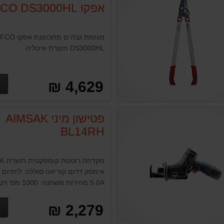
אפקו EFCO DS3000HL
מגזמת גבהים מתכווננת אפ
DS3000HL תוצרת איטליה
4,629 ₪
פטישון מיני AIMSAK
BL14RH
מקדחה 
5.0A מהירות משתנ
7300 כושר קידוח: בטון
1.3J משקל: 2 ק"ג
2,279 ₪