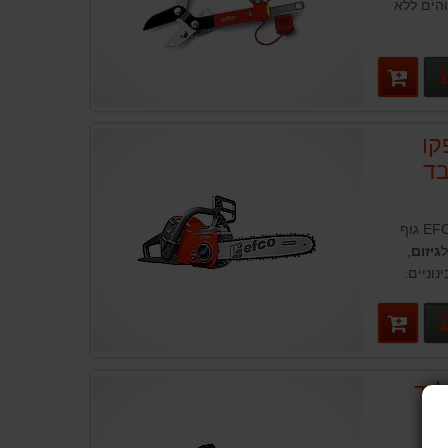
הים ללא
פרטים נוספים
קו
שרשרת נטען אפקו EFCO MTi 30 גוף
ל
גיזום
,
וניים.
פרטים נוספים
נד