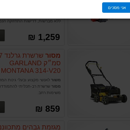
אני מסכים
אופציה אמינה ויעילה עבור מי שזקוק
נטען קל לשימוש ולתחזוקה. טכנולוגי
ללא מברשות, דרישות התחזוקה הנמ
ותכונות הבטיחות שלו הופכות את הכ
מעולה לשימוש מקצועי ואישי כאחד.
1,259 ₪
מסור
שרשרת
סמ״ק GARLAND
MONTANA 314-V20
משור
לאנשי מקצוע ובעלי גינות המ
מסור
שרשרת רב-תכליתי להתמודדות
משימות רחב.
859 ₪
מגזמת גבהים מתכווננ