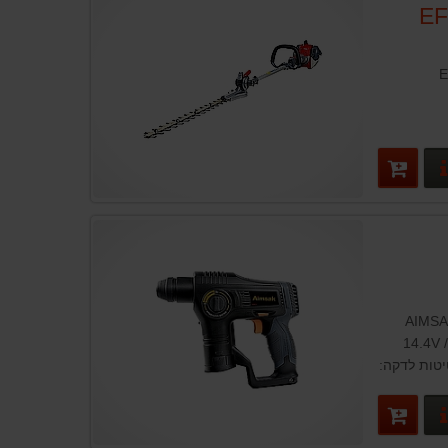
קו EFCO
פרטים נוספים
רוטטת קומפקטית תוצרת AIMSAK
אימסק דרום קוריאה סוללה: ליתיום 14.4V /
ה: 1000 מס' רטיטות לדקה:
 14מ"מ עוצמת מכה:
פרטים נוספים