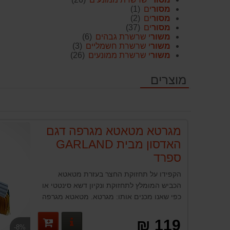
מסור
ים
(1)
מסור
ים
(2)
מסור
ים
(37)
משור
י שרשרת גבהים
(6)
משור
י שרשרת חשמליים
(3)
משור
י שרשרת ממונעים
(26)
מוצרים
מגרטא מטאטא מגרפה דגם
האדסון מבית GARLAND
ספרד
הקפידו על תחזוקת החצר בעזרת מטאטא
הכביש המומלץ לתחזוקת ונקיון דשא סינטטי או
כפי שאנו מכנים אותו: מגרטא. מטאטא מגרפה
לדשא ודשא סינטטי הדגם החדש קיץ 2024
מבית GARLAND
פרטים נוספים
119 ₪
-8%