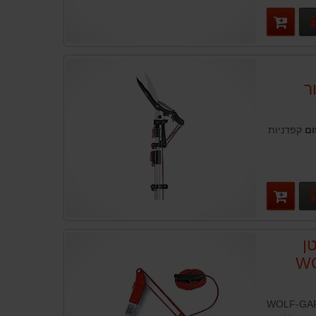
פרטים נוספים
H עבור
ום
קפדניות
פרטים נוספים
ן
W
רטן WOLF-GARTEN RC-