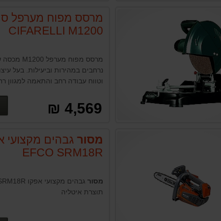
מרסס מפוח מערפל סי
CIFARELLI M1200
מרסס מפוח מערפל 0
נרחבים במהירות וביעילות. בעל עיצוב
וטווח עבודה רחב והתאמה למגוון רח
צרכים, הוא מבטיח עבודה מקצועית ו
בגינון.
4,569 ₪
מסור
גבהים מקצועי א
EFCO SRM18R
מסור
גבהים מקצועי אפק
תוצרת איטליה