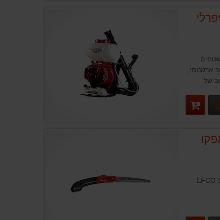
פרלי
M120 מכסה שטחים
 ארגונומי,
ב של
נוחה
פרטים נוספים
פקו
ו EFCO SRM18R