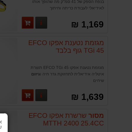
בנפח הספק של 41 סמ"ק מה שהופך אותו
לאידיאלי לעבודת כריתה וחיתוך
פרטים נוספים
1,169 ₪
מגזמת נטענת אפקו EFCO
TGi 45 גוף בלבד
מגזמת נטענת אפקו EFCO TGi 45 תוצרת
איטליה אידיאלית לתחזוקת גדר חיה ו
גיזום
שיחים
פרטים נוספים
1,639 ₪
מסור
שרשרת אפקו EFCO
א
MTTH 2400 25.4CC
ש