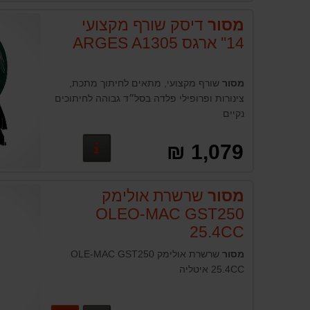
מסור
דיסק שורף מקצועי
14'' ארגס ARGES A1305
מסור
שורף מקצועי, מתאים לחיתוך מתכת,
צינורות ופרופילי פלדה בסל״ד גבוהה לחיתוכים
נקיים
פרטים נוספים
1,079 ₪
מסור
שרשרת אולימק
OLEO-MAC GST250
25.4CC
מסור
שרשרת אולימק OLE-MAC GST250
25.4CC איטליה