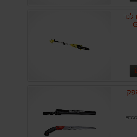
לנד
G
פרטים נוספים
פקו
 EFCO SRM30