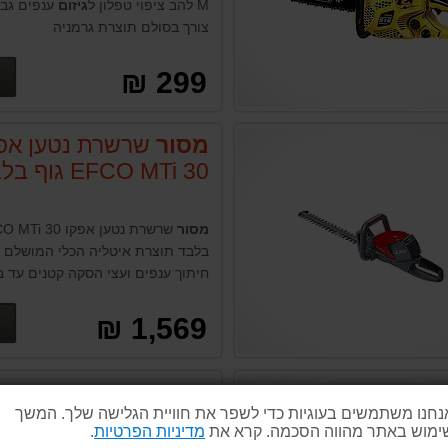
M להב ציפוי טפלון ל
גיזום
ענפים גבו
צורך בסולם תוצרת גרמניה
299 ₪
מסור
שרשרת נטען אפ
EFCO MTi 30 גוף בלבד
מסור
בלבד תוצרת איטליה הכלי המושלם 
חיתוך ענפים ועצי הסקה קטנים עד בינ
1,569 ₪
מסור
שרשרת נטען גרל
נחנו משתמשים בעוגיות כדי לשפר את חוויית הגלישה שלך. המשך
GARLAND 314-V19
ימוש באתר מהווה הסכמה. קרא את
מדיניות הפרטיות
.
KEEPER40V גוף בלבד