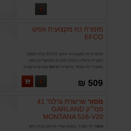
פרטים נוספים
מזמרת כח מקצועית אפקו
EFCO
מזמרת כח מקצועית אפקו EFCO קלת משקל
תוצרת איטליה בעלת להבים מחושלים באש
ומעביר כח נסתר מיועדת ל
גיזום
ענפים עיקשים
עד 45 מ״מ בקלות
פרטים נוספים
509 ₪
מסור
שרשרת גרלנד 41
סמ״ק GARLAND
MONTANA 516-V20
מסור
זה מצויד במנוע שתי פעימון בנזין חזק