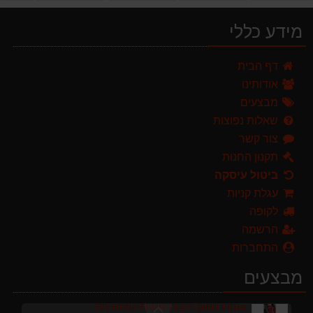
מברג נטען היברו HYBRO H300
179.00 ₪
מידע כללי
מגזמת נטענת | גוזם גדר חיה נטען GARLAND SET KEEPER 20V 252-V23 גוף בלבד
דף הבית
299.00 ₪
אודותינו
ערכת כלי גינון לגובה הכוללת מוט גבהים טלסקופי 5 מטר, מסור, תוכי ומספרי גבהים גדר חי גרלנד GARLAND באנדל האדסון
מבצעים
999.00 ₪
שאלות נפוצות
צור קשר
מרסס גב נטען שטוקר STOCKER BACKPACK SPRAYER 10L איטליה
589.00 ₪
תקנון החנות
ביטול עיסקה
מפוח חשמלי נושף יונק וגורס הארי HARRY LSN 2900
עגלת קניות
499.00 ₪
לקופה
מגרטא מטאטא מגרפה דגם האדסון מבית GARLAND ספרד
הרשמה
119.00 ₪
התחברות
מברג נטען היברו HYBRO H300
מבצעים
179.00 ₪