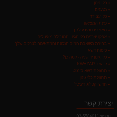
999.00 ₪
כלי גינון
נטענים
מרסס גב נטען שטוקר STOCKER BACKPACK SPRAYER 10L איטליה
כלי עבודה
589.00 ₪
פינת המציאון
מפוח חשמלי נושף יונק וגורס הארי HARRY LSN 2900
מאמרים ומידע לגנן
499.00 ₪
אפקו יצרנית כלי הגינון המובילה מאיטליה
בחירת משאבת המים הנכונה והמתאימה לצרכים שלך
כיסוח דשא
כלי גינון יד שניה - למה כן?
קוואזר KWAZAR
תחזוקת דשא סינטטי
תחזוקת כלי גינון
חדש! קטלוג דיגיטלי
יצירת קשר
טלפון:
03-5584011