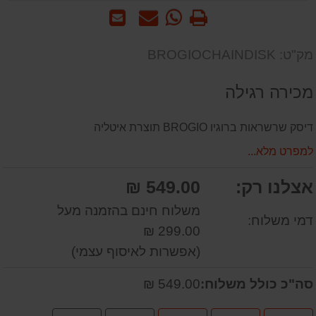
הדפס
WhatsApp
שאל
שלח
-
אותנו
לחבר
שאל
על
מק"ט: BROGIOCHAINDISK
אותנו
המוצר
על
מכירה רגילה
המוצר
דיסק שרשראות ברוגיו BROGIO תוצרת איטליה
למפרט מלא...
אצלנו רק:
549.00 ₪
משלוח חינם בהזמנה מעל
דמי משלוח:
299.00 ₪
(אפשרות לאיסוף עצמי)
סה"כ כולל משלוח:
549.00 ₪