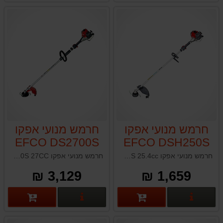
חרמש מנועי אפקו
חרמש מנועי אפקו
EFCO DS2700S
EFCO DSH250S
27CC
25.4cc
חרמש מנועי אפקו EFCO DSH250S 25.4cc הספק / נפח 1.2 כ"ס - 0.9 כ"ס / 25.4 ס"מ³ קיבולת מיכל דלק 0.64 ליטר משקל יבש ללא כלי חיתוך 5.8 ק"ג
חרמש מנועי אפקו EFCO DS2700S 27CC תוצרת איטליה
3,129 ₪
1,659 ₪
פרטים נוספים
פרטים נוספים