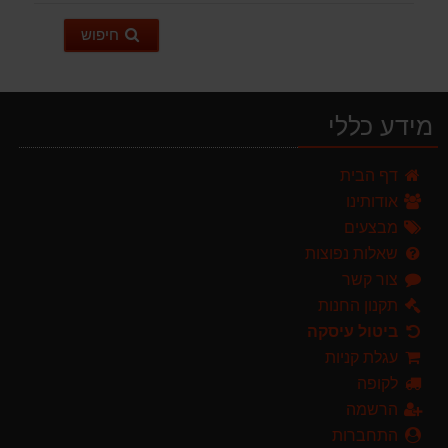
חיפוש
מידע כללי
מגרטא מטאטא מגרפה דגם האדסון מבית GARLAND ספרד
דף הבית
119.00 ₪
אודותינו
מפוח חשמלי נושף יונק וגורס הארי HARRY LSN 2900
מבצעים
499.00 ₪
שאלות נפוצות
צור קשר
ערכת כלי גינון לגובה הכוללת מוט גבהים טלסקופי 5 מטר, מסור, תוכי ומספרי גבהים גדר חי גרלנד GARLAND באנדל האדסון
999.00 ₪
תקנון החנות
ביטול עיסקה
מברג נטען היברו HYBRO H300
עגלת קניות
179.00 ₪
לקופה
מגזמת נטענת | גוזם גדר חיה נטען GARLAND SET KEEPER 20V 252-V23 גוף בלבד
הרשמה
299.00 ₪
התחברות