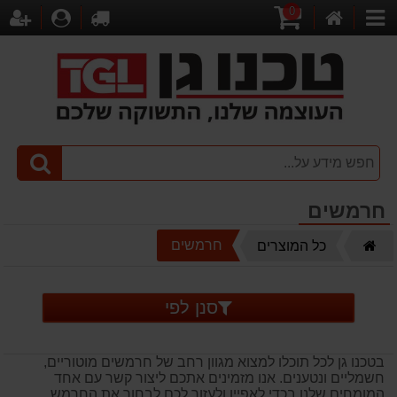
0
דף
עגלת
לקופה
התחברו
הר
קטגוריות
הבית
קניות
חרמשים
דף
חרמשים
כל המוצרים
הבית
סנן לפי
בטכנו גן לכל תוכלו למצוא מגוון רחב של חרמשים מוטוריים,
חשמליים ונטענים. אנו מזמינים אתכם ליצור קשר עם אחד
המומחים שלנו בכדי לאפיין ולעזור לכם לבחור את החרמש