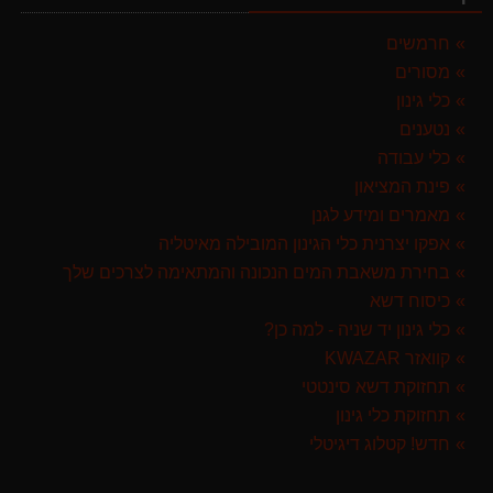
מגרטא מטאטא מגרפה דגם האדסון מבית GARLAND ספרד
119.00 ₪
חרמשים
מסורים
מפוח חשמלי נושף יונק וגורס הארי HARRY LSN 2900
499.00 ₪
כלי גינון
נטענים
ערכת כלי גינון לגובה הכוללת מוט גבהים טלסקופי 5 מטר, מסור, תוכי ומספרי גבהים גדר חי גרלנד GARLAND באנדל האדסון
כלי עבודה
999.00 ₪
פינת המציאון
מברג נטען היברו HYBRO H300
מאמרים ומידע לגנן
179.00 ₪
אפקו יצרנית כלי הגינון המובילה מאיטליה
בחירת משאבת המים הנכונה והמתאימה לצרכים שלך
מגזמת נטענת | גוזם גדר חיה נטען GARLAND SET KEEPER 20V 252-V23 גוף בלבד
כיסוח דשא
299.00 ₪
כלי גינון יד שניה - למה כן?
קוואזר KWAZAR
תחזוקת דשא סינטטי
תחזוקת כלי גינון
חדש! קטלוג דיגיטלי