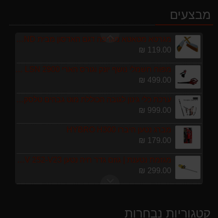
מרסס גב נטען שטוקר STOCKER BACKPACK SPRAYER 10L איטליה
מבצעים
589.00 ₪
מגרטא מטאטא מגרפה דגם האדסון מבית GARLAND ספרד
119.00 ₪
מפוח חשמלי נושף יונק וגורס הארי HARRY LSN 2900
499.00 ₪
ערכת כלי גינון לגובה הכוללת מוט גבהים טלסקופי 5 מטר, מסור, תוכי ומספרי גבהים גדר חי גרלנד GARLAND באנדל האדסון
999.00 ₪
מברג נטען היברו HYBRO H300
179.00 ₪
מגזמת נטענת | גוזם גדר חיה נטען GARLAND SET KEEPER 20V 252-V23 גוף בלבד
299.00 ₪
מרסס גב נטען שטוקר STOCKER BACKPACK SPRAYER 10L איטליה
589.00 ₪
קטגוריות נבחרות