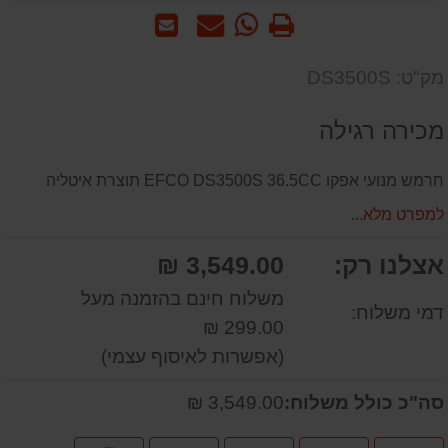
הדפס
WhatsApp
שאל
שלח
-
אותנו
לחבר
שאל
על
מק"ט: DS3500S
אותנו
המוצר
על
מכירה רגילה
המוצר
חרמש מנועי אפקו EFCO DS3500S 36.5CC תוצרת איטליה
למפרט מלא...
אצלנו רק:
3,549.00 ₪
משלוח חינם בהזמנה מעל
דמי משלוח:
299.00 ₪
(אפשרות לאיסוף עצמי)
סה"כ כולל משלוח:
3,549.00 ₪