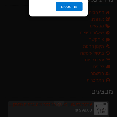
אני מסכים
ערכת כלי גינון לגובה הכוללת מוט גבהים טלסקופי 5 מטר, מסור, תוכי ומספרי גבהים גדר חי גרלנד GARLAND באנדל האדסון
דף הבית
999.00 ₪
אודותינו
מפוח חשמלי נושף יונק וגורס הארי HARRY LSN 2900
מבצעים
499.00 ₪
שאלות נפוצות
צור קשר
מרסס גב נטען שטוקר STOCKER BACKPACK SPRAYER 10L איטליה
589.00 ₪
תקנון החנות
ביטול עיסקה
מברג נטען היברו HYBRO H300
עגלת קניות
179.00 ₪
לקופה
מגרטא מטאטא מגרפה דגם האדסון מבית GARLAND ספרד
הרשמה
119.00 ₪
התחברות
מגזמת נטענת | גוזם גדר חיה נטען GARLAND SET KEEPER 20V 252-V23 גוף בלבד
מבצעים
299.00 ₪
ערכת כלי גינון לגובה הכוללת מוט גבהים טלסקופי 5 מטר, מסור, תוכי ומספרי גבהים גדר חי גרלנד GARLAND באנדל האדסון
999.00 ₪