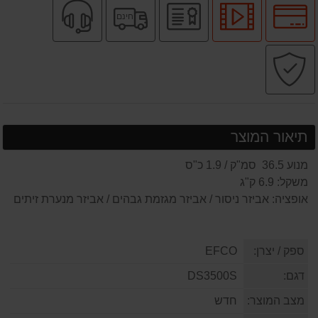
לחץ
לחץ
יבואן
משלוח
שירות
חינם
לאפשרויות
לצפיה
רשמי
חינם
מקצועי
תשלומים
בסרטון
קניה
מוצר
בטוחה
תיאור המוצר
מנוע 36.5 סמ"ק / 1.9 כ"ס
משקל: 6.9 ק"ג
אופציה: אביזר ניסור / אביזר מגזמת גבהים / אביזר מנערת זיתים
ספק / יצרן:
EFCO
דגם:
DS3500S
מצב המוצר:
חדש