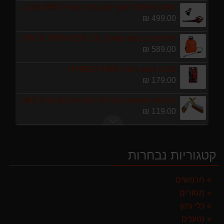
מפוח חשמלי נושף יונק וגורס הארי HARRY LSN 2900
499.00 ₪
מרסס גב נטען שטוקר STOCKER BACKPACK SPRAYER 10L איטליה
589.00 ₪
מברג נטען היברו HYBRO H300
179.00 ₪
מגרטא מטאטא מגרפה דגם האדסון מבית GARLAND ספרד
119.00 ₪
מגזמת נטענת | גוזם גדר חיה נטען GARLAND SET KEEPER 20V 252-V23 גוף בלבד
299.00 ₪
קטגוריות נבחרות
ערכת כלי גינון לגובה הכוללת מוט גבהים טלסקופי 5 מטר, מסור, תוכי ומספרי גבהים גדר חי גרלנד GARLAND באנדל האדסון
999.00 ₪
חרמשים
מסורים
מפוח חשמלי נושף יונק וגורס הארי HARRY LSN 2900
499.00 ₪
כלי גינון
נטענים