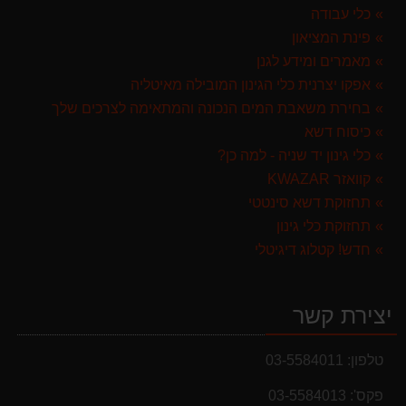
מרסס גב נטען שטוקר STOCKER BACKPACK SPRAYER 10L איטליה
כלי עבודה
589.00 ₪
פינת המציאון
מברג נטען היברו HYBRO H300
מאמרים ומידע לגנן
179.00 ₪
אפקו יצרנית כלי הגינון המובילה מאיטליה
בחירת משאבת המים הנכונה והמתאימה לצרכים שלך
מגרטא מטאטא מגרפה דגם האדסון מבית GARLAND ספרד
כיסוח דשא
119.00 ₪
כלי גינון יד שניה - למה כן?
קוואזר KWAZAR
תחזוקת דשא סינטטי
תחזוקת כלי גינון
חדש! קטלוג דיגיטלי
יצירת קשר
טלפון:
03-5584011
פקס':
03-5584013