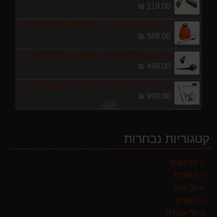
119.00 ₪
מרסס גב נטען שטוקר STOCKER BACKPACK SPRAYER 10L איטליה
589.00 ₪
מפוח חשמלי נושף יונק וגורס הארי HARRY LSN 2900
499.00 ₪
ערכת כלי גינון לגובה הכוללת מוט גבהים טלסקופי 5 מטר, מסור, תוכי ומספרי גבהים גדר חי גרלנד GARLAND באנדל האדסון
999.00 ₪
מברג נטען היברו HYBRO H300
179.00 ₪
קטגוריות נבחרות
מגזמת נטענת | גוזם גדר חיה נטען GARLAND SET KEEPER 20V 252-V23 גוף בלבד
299.00 ₪
חרמשים
מסורים
מגרטא מטאטא מגרפה דגם האדסון מבית GARLAND ספרד
119.00 ₪
כלי גינון
נטענים
מרסס גב נטען שטוקר STOCKER BACKPACK SPRAYER 10L איטליה
כלי עבודה
589.00 ₪