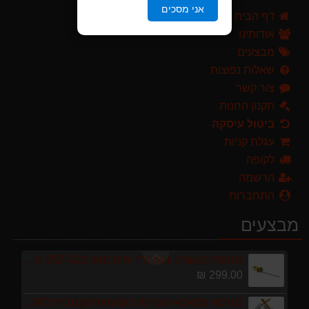
מגזמת נטענת | גוזם גדר חיה נטען GARLAND SET KEEPER 20V 252-V23 גוף בלבד
אני מסכים
דף הבית
299.00 ₪
אודותינו
מגרטא מטאטא מגרפה דגם האדסון מבית GARLAND ספרד
מבצעים
119.00 ₪
שאלות נפוצות
צור קשר
מרסס גב נטען שטוקר STOCKER BACKPACK SPRAYER 10L איטליה
589.00 ₪
תקנון החנות
ביטול עיסקה
מפוח חשמלי נושף יונק וגורס הארי HARRY LSN 2900
עגלת קניות
499.00 ₪
לקופה
ערכת כלי גינון לגובה הכוללת מוט גבהים טלסקופי 5 מטר, מסור, תוכי ומספרי גבהים גדר חי גרלנד GARLAND באנדל האדסון
הרשמה
999.00 ₪
התחברות
מברג נטען היברו HYBRO H300
מבצעים
179.00 ₪
מגזמת נטענת | גוזם גדר חיה נטען GARLAND SET KEEPER 20V 252-V23 גוף בלבד
299.00 ₪
מגרטא מטאטא מגרפה דגם האדסון מבית GARLAND ספרד