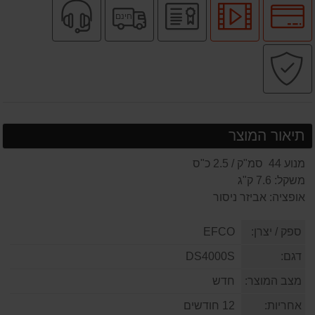
לחץ
לחץ
יבואן
משלוח
שירות
חינם
לאפשרויות
לצפיה
רשמי
חינם
מקצועי
תשלומים
בסרטון
קניה
מוצר
בטוחה
תיאור המוצר
מנוע 44 סמ"ק / 2.5 כ"ס
משקל: 7.6 ק"ג
אופציה: אביזר ניסור
ספק / יצרן:
EFCO
דגם:
DS4000S
מצב המוצר:
חדש
אחריות:
12 חודשים