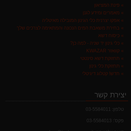
פינת המציאון
מפוח חשמלי נושף יונק וגורס הארי HARRY LSN 2900
מאמרים ומידע לגנן
499.00 ₪
אפקו יצרנית כלי הגינון המובילה מאיטליה
בחירת משאבת המים הנכונה והמתאימה לצרכים שלך
ערכת כלי גינון לגובה הכוללת מוט גבהים טלסקופי 5 מטר, מסור, תוכי ומספרי גבהים גדר חי גרלנד GARLAND באנדל האדסון
כיסוח דשא
999.00 ₪
כלי גינון יד שניה - למה כן?
קוואזר KWAZAR
תחזוקת דשא סינטטי
תחזוקת כלי גינון
חדש! קטלוג דיגיטלי
יצירת קשר
טלפון:
03-5584011
פקס':
03-5584013