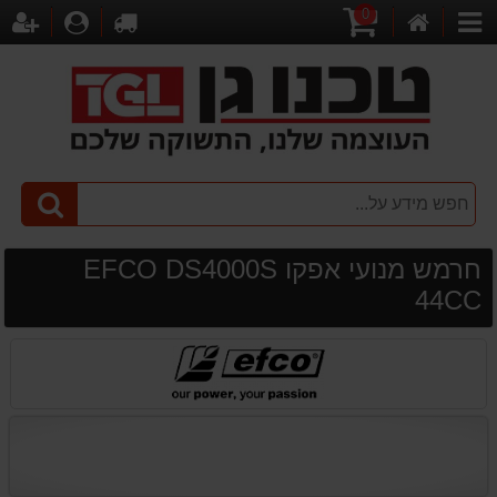
0
דף
עגלת
לקופה
התחברו
הר
קטגוריות
הבית
קניות
חרמש מנועי אפקו EFCO DS4000S
44CC