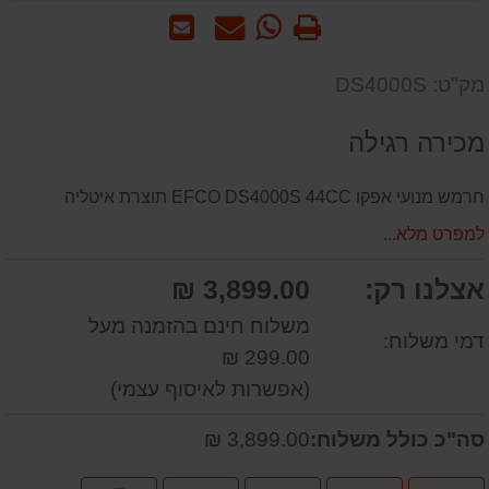
הדפס
WhatsApp
שאל
שלח
-
אותנו
לחבר
שאל
על
מק"ט: DS4000S
אותנו
המוצר
על
מכירה רגילה
המוצר
חרמש מנועי אפקו EFCO DS4000S 44CC תוצרת איטליה
למפרט מלא...
אצלנו רק:
3,899.00 ₪
משלוח חינם בהזמנה מעל
דמי משלוח:
299.00 ₪
(אפשרות לאיסוף עצמי)
סה"כ כולל משלוח:
3,899.00 ₪