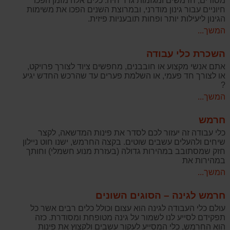
מסורים, חרמשים ומגזמות גדר חיה. כלים אלה מזמן הפכו
חיוניים עבור גינון מודרני, ובמרוצת השנים הפכו את משימות
הגינון ליעילות יותר ופחות תובעניות פיזית.
המשך...
השכרת כלי עבודה
אתם אנשי מקצוע או חובבנים, מחפשים ציוד לצורך פרויקט,
או לצורך חד פעמי, או השלמת פערים עד שהרכש החדש יגיע
?
המשך...
חרמש
כלי עבודה זה יעזור לכם לסדר את פינות המדשאה, לקצר
שיחים ולהעלים עשבים שוטים. בקצה החרמש, ישנו חוט ניילון
חזק שמסתובב במהירות גדולה (בעזרת מנוע חשמלי) וחותך
במהירות את
המשך...
חרמש לגינה – הסוגים השונים
עולם כלי העבודה לגינה הוא עצום וכולל כלים רבים אשר כל
תפקידם לסייע לנו לשמור על גינה מטופחת ומסודרת. כזה
הוא החרמש, כלי המסייע לעקור עשבים ולקצוץ את פינות