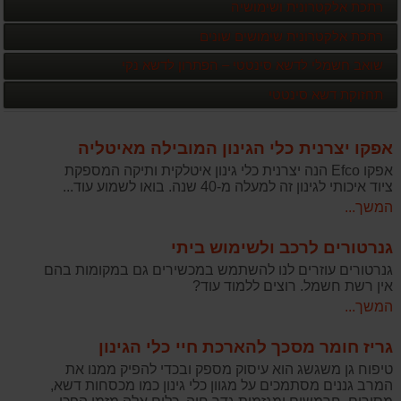
רתכת אלקטרונית ושימושיה
רתכת אלקטרונית שימושים שונים
שואב חשמלי לדשא סינטטי – הפתרון לדשא נקי
תחזוקת דשא סינטטי
אפקו יצרנית כלי הגינון המובילה מאיטליה
אפקו Efco הנה יצרנית כלי גינון איטלקית ותיקה המספקת
ציוד איכותי לגינון זה למעלה מ-40 שנה. בואו לשמוע עוד...
המשך...
גנרטורים לרכב ולשימוש ביתי
גנרטורים עוזרים לנו להשתמש במכשירים גם במקומות בהם
אין רשת חשמל. רוצים ללמוד עוד?
המשך...
גריז חומר מסכך להארכת חיי כלי הגינון
טיפוח גן משגשג הוא עיסוק מספק ובכדי להפיק ממנו את
המרב גננים מסתמכים על מגוון כלי גינון כמו מכסחות דשא,