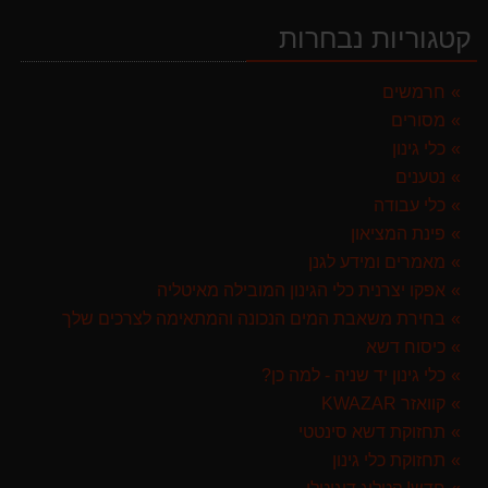
999.00 ₪
קטגוריות נבחרות
מברג נטען היברו HYBRO H300
179.00 ₪
חרמשים
מסורים
מפוח חשמלי נושף יונק וגורס הארי HARRY LSN 2900
499.00 ₪
כלי גינון
נטענים
מרסס גב נטען שטוקר STOCKER BACKPACK SPRAYER 10L איטליה
כלי עבודה
589.00 ₪
פינת המציאון
מגרטא מטאטא מגרפה דגם האדסון מבית GARLAND ספרד
מאמרים ומידע לגנן
119.00 ₪
אפקו יצרנית כלי הגינון המובילה מאיטליה
בחירת משאבת המים הנכונה והמתאימה לצרכים שלך
מגזמת נטענת | גוזם גדר חיה נטען GARLAND SET KEEPER 20V 252-V23 גוף בלבד
כיסוח דשא
299.00 ₪
כלי גינון יד שניה - למה כן?
קוואזר KWAZAR
תחזוקת דשא סינטטי
תחזוקת כלי גינון