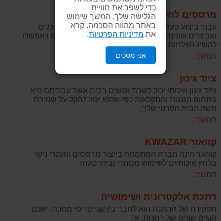
כדי לשפר את חוויית
מרססים לחקלאות
הגלישה שלך. המשך שימוש
באתר מהווה הסכמה. קרא
עבור ביצוע פעולות חקלאיות שונות צריך להצטייד בכלים
את
מדיניות הפרטיות
.
ואביזרים שונים. הללו יקלו על ביצוע הפעולות השונות ויאפשרו
להשיג הצלחות ביעילות רבה.
אני מסכים
המשך...
ציוד גינון
ציוד גינון איכותי יכול לשרת אנשים רבים אשר עבודתם היא
בתחום הגננות והחקלאות כפי שהוא יכול להקל על שמירת
משק הבית הפרטי שלך.
המשך...
קוואזר KWAZAR
קווזאר הינה חברה המתמחה בייצור מרססים וחומרי ניקוי
בלחץ איכותיים לשימוש מסחרי וביתי כאחד
המשך...
רתכת אלקטרונית ושימושיה
תפקידה של הרתכת הוא לחבר בין שני פריטי מתכת. ישנם
סוגים שונים של רתכות, אך