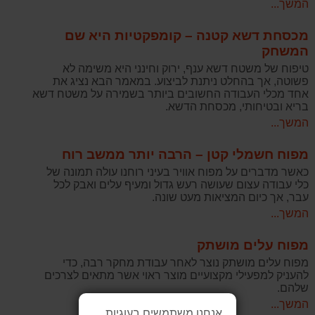
המשך...
מכסחת דשא קטנה – קומפקטיות היא שם
המשחק
טיפוח של משטח דשא ענף, ירוק וחינני היא משימה לא
פשוטה, אך בהחלט ניתנת לביצוע. במאמר הבא נציג את
אחד מכלי העבודה החשובים ביותר בשמירה על משטח דשא
בריא ובטיחותי, מכסחת הדשא.
המשך...
מפוח חשמלי קטן – הרבה יותר ממשב רוח
כאשר מדברים על מפוח אוויר בעיני רוחנו עולה תמונה של
כלי עבודה עצום שעושה רעש גדול ומעיף עלים ואבק לכל
עבר, אך כיום המציאות מעט שונה.
המשך...
מפוח עלים מושתק
מפוח עלים מושתק נוצר לאחר עבודת מחקר רבה, כדי
להעניק למפעילי מקצועיים מוצר ראוי אשר מתאים לצרכים
שלהם.
המשך...
אנחנו משתמשים בעוגיות